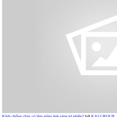
Kính chống cháy có làm giảm ánh sáng tự nhiên?
bởi
KAI GROUP
,