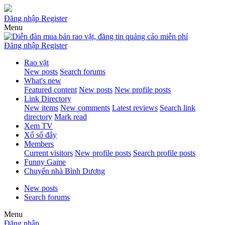
Đăng nhập
Register
Menu
Đăng nhập
Register
Rao vặt
New posts
Search forums
What's new
Featured content
New posts
New profile posts
Link Directory
New items
New comments
Latest reviews
Search link
directory
Mark read
Xem TV
Xổ số đây
Members
Current visitors
New profile posts
Search profile posts
Funny Game
Chuyển nhà Bình Dương
New posts
Search forums
Menu
Đăng nhập