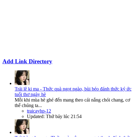
Add Link Directory
Trái lê ki ma - Thức quà ngọt ngào, bùi béo đánh thức ký ức
tuổi thơ ngày hè
Mỗi khi mùa hè ghé đến mang theo cái nắng chói chang, cơ
thể chúng ta...
traicayhp-12
Updated:
Thứ bảy lúc 21:54