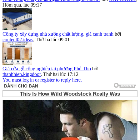
Hôm qua, lúc 09:17
Công ty xây dựng nhà xưởng chất lượng, giá cạnh tranh
bởi
content02.ideas
,
Thứ ba lúc 09:01
Giá cửa gỗ công nghiệp tại phường Phú Thọ
bởi
thanhhien.kingdoor
,
Thứ hai lúc 17:12
You must log in or register to reply here.