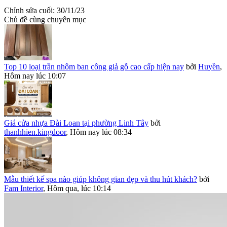
Chỉnh sửa cuối:
30/11/23
Chủ đề cùng chuyên mục
Top 10 loại trần nhôm ban công giả gỗ cao cấp hiện nay
bởi
Huyền
,
Hôm nay lúc 10:07
Giá cửa nhựa Đài Loan tại phường Linh Tây
bởi
thanhhien.kingdoor
,
Hôm nay lúc 08:34
Mẫu thiết kế spa nào giúp không gian đẹp và thu hút khách?
bởi
Fam Interior
,
Hôm qua, lúc 10:14