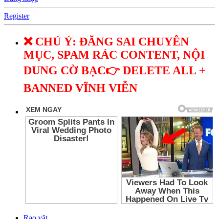
Register
❌ CHÚ Ý: ĐĂNG SAI CHUYÊN
MỤC, SPAM RÁC CONTENT, NỘI
DUNG CỜ BẠC👉 DELETE ALL +
BANNED VĨNH VIỄN
Rao vặt