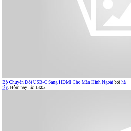
Bộ Chuyển Đổi USB-C Sang HDMI Cho Màn Hình Ngoài
bởi
hà
tây
,
Hôm nay lúc 13:02