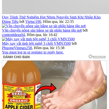
Quy Trình Thử Nghiệm Hạt Nhựa Nguyên Sinh Khi Nhập Kho
Đúng Tiêu
bởi
Vietuc190
,
Hôm qua, lúc 22:35
Vận chuyển nông sản bằng xe tải nhận hàng tận nơi
bởi
contentideas04
,
Hôm qua, lúc 16:42
Máy xay vắt tinh bột nghệ 3 chổi VMN3500
bởi
PhuongVinmax258
,
Hôm qua, lúc 15:38
You must log in or register to reply here.