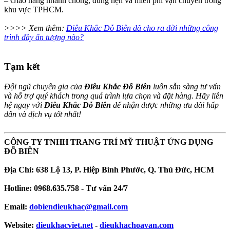
– Giao hàng nhanh chóng, đúng hẹn và miễn phí vận chuyển trong
khu vực TPHCM.
>>>> Xem thêm:
Điêu Khắc Đỗ Biên đã cho ra đời những công
trình đầy ấn tượng nào?
Tạm kết
Đội ngũ chuyên gia của
Điêu Khắc Đỗ Biên
luôn sẵn sàng tư vấn
và hỗ trợ quý khách trong quá trình lựa chọn và đặt hàng. Hãy liên
hệ ngay với
Điêu Khắc Đỗ Biên
để nhận được những ưu đãi hấp
dẫn và dịch vụ tốt nhất!
CÔNG TY TNHH TRANG TRÍ MỸ THUẬT ỨNG DỤNG
ĐỖ BIÊN
Địa Chỉ: 638 Lộ 13, P. Hiệp Bình Phước, Q. Thủ Đức, HCM
Hotline: 0968.635.758 - Tư vấn 24/7
Email:
dobiendieukhac@gmail.com
Website:
dieukhacviet.net
-
dieukhachoavan.com