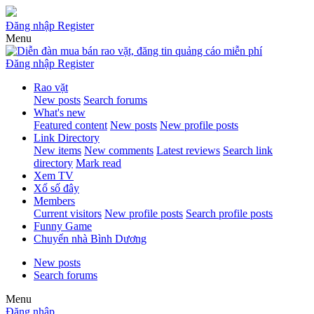
Đăng nhập
Register
Menu
Đăng nhập
Register
Rao vặt
New posts
Search forums
What's new
Featured content
New posts
New profile posts
Link Directory
New items
New comments
Latest reviews
Search link
directory
Mark read
Xem TV
Xổ số đây
Members
Current visitors
New profile posts
Search profile posts
Funny Game
Chuyển nhà Bình Dương
New posts
Search forums
Menu
Đăng nhập