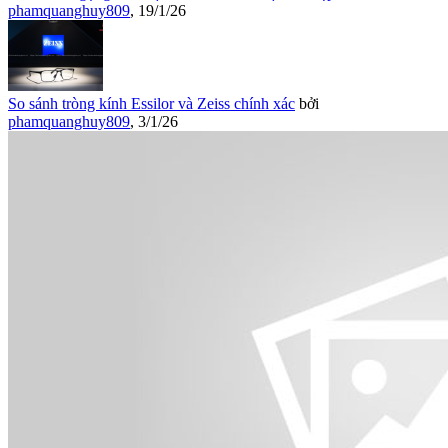
phamquanghuy809
,
19/1/26
So sánh tròng kính Essilor và Zeiss chính xác
bởi
phamquanghuy809
,
3/1/26