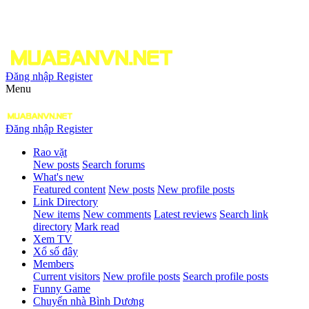
Đăng nhập
Register
Menu
Đăng nhập
Register
Rao vặt
New posts
Search forums
What's new
Featured content
New posts
New profile posts
Link Directory
New items
New comments
Latest reviews
Search link
directory
Mark read
Xem TV
Xổ số đây
Members
Current visitors
New profile posts
Search profile posts
Funny Game
Chuyển nhà Bình Dương