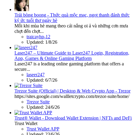
Trái bòng boong - Thức quà mộc mạc, ngọt thanh đánh thức
ký ức tuổi thơ ngày hè
Mỗi khi mùa hè mang theo cái nắng oi ả và những cơn mưa
chợt đến chợt...
traicayhp-12
Updated:
1/8/26
Laser247 – Ultimate Guide to Laser247 Login, Registration,
App, Games & Online Gaming Platform
Laser247 is a leading online gaming platform that offers a
secure...
laseer247
Updated:
6/7/26
Trezor Suite (Official) | Desktop & Web Crypto App - Trezor
https://sites.google.com/wallletcrypto.com/trezor-suite/home/
Trezor Suite
Updated:
24/6/26
Trust® Wallet - Download Wallet Extension | NFTs and DeFi
Trust Wallet
Trust Wallet APP
Updated:
23/6/26