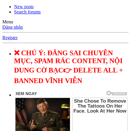
New posts
Search forums
Menu
Đăng nhập
Register
❌ CHÚ Ý: ĐĂNG SAI CHUYÊN
MỤC, SPAM RÁC CONTENT, NỘI
DUNG CỜ BẠC👉 DELETE ALL +
BANNED VĨNH VIỄN