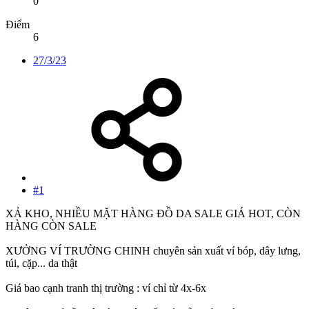
0
Điểm
6
27/3/23
#1
XẢ KHO, NHIỀU MẶT HÀNG ĐỒ DA SALE GIÁ HOT, CÒN
HÀNG CÒN SALE
XƯỞNG VÍ TRƯỜNG CHINH chuyên sản xuất ví bóp, dây lưng,
túi, cặp... da thật
Giá bao cạnh tranh thị trường : ví chỉ từ 4x-6x