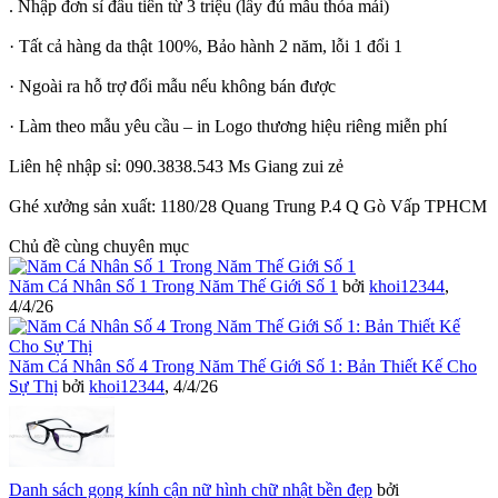
. Nhập đơn sỉ đầu tiên từ 3 triệu (lấy đủ mẫu thỏa mái)
· Tất cả hàng da thật 100%, Bảo hành 2 năm, lỗi 1 đổi 1
· Ngoài ra hỗ trợ đổi mẫu nếu không bán được
· Làm theo mẫu yêu cầu – in Logo thương hiệu riêng miễn phí
Liên hệ nhập sỉ: 090.3838.543 Ms Giang zui zẻ
Ghé xưởng sản xuất: 1180/28 Quang Trung P.4 Q Gò Vấp TPHCM
Chủ đề cùng chuyên mục
Năm Cá Nhân Số 1 Trong Năm Thế Giới Số 1
bởi
khoi12344
,
4/4/26
Năm Cá Nhân Số 4 Trong Năm Thế Giới Số 1: Bản Thiết Kế Cho
Sự Thị
bởi
khoi12344
,
4/4/26
Danh sách gọng kính cận nữ hình chữ nhật bền đẹp
bởi