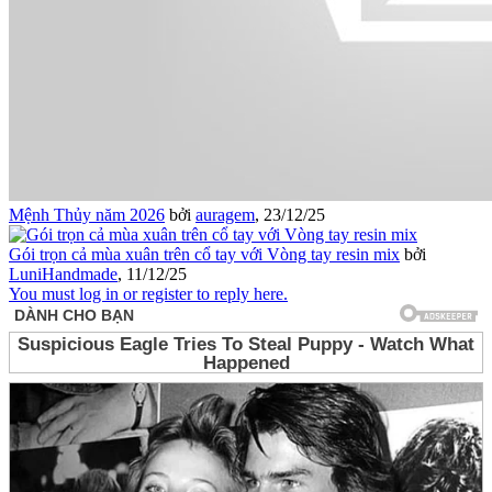
Mệnh Thủy năm 2026
bởi
auragem
,
23/12/25
Gói trọn cả mùa xuân trên cổ tay với Vòng tay resin mix
bởi
LuniHandmade
,
11/12/25
You must log in or register to reply here.