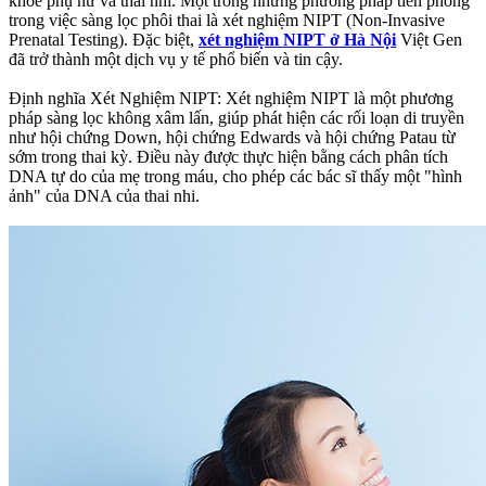
khỏe phụ nữ và thai nhi. Một trong những phương pháp tiên phong
trong việc sàng lọc phôi thai là xét nghiệm NIPT (Non-Invasive
Prenatal Testing). Đặc biệt,
xét nghiệm NIPT ở Hà Nội
Việt Gen
đã trở thành một dịch vụ y tế phổ biến và tin cậy.
Định nghĩa Xét Nghiệm NIPT: Xét nghiệm NIPT là một phương
pháp sàng lọc không xâm lấn, giúp phát hiện các rối loạn di truyền
như hội chứng Down, hội chứng Edwards và hội chứng Patau từ
sớm trong thai kỳ. Điều này được thực hiện bằng cách phân tích
DNA tự do của mẹ trong máu, cho phép các bác sĩ thấy một "hình
ảnh" của DNA của thai nhi.