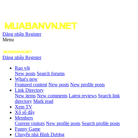
Đăng nhập
Register
Menu
Đăng nhập
Register
Rao vặt
New posts
Search forums
What's new
Featured content
New posts
New profile posts
Link Directory
New items
New comments
Latest reviews
Search link
directory
Mark read
Xem TV
Xổ số đây
Members
Current visitors
New profile posts
Search profile posts
Funny Game
Chuyển nhà Bình Dương