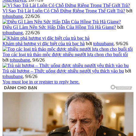
Vì Sao Trà Lài Luôn Có Chỗ Đứng Riêng Trong Thế Giới Trà?
bởi
tohuubang
,
22/6/26
Điều Gì Làm Nên Sức Hấp Dẫn Của Hồng Trà Hà Giang?
bởi
tohuubang
,
22/6/26
Khám phá hương vị đặc biệt của trà bạc hà
bởi
tohuubang
,
9/6/26
Top các loại trà thảo mộc được nhiều người lựa chọn cho buổi tối
bởi
tohuubang
,
9/6/26
Trà oải hương – Thức uống được nhiều người yêu thích vào bu
bởi
tohuubang
,
9/6/26
You must log in or register to reply here.