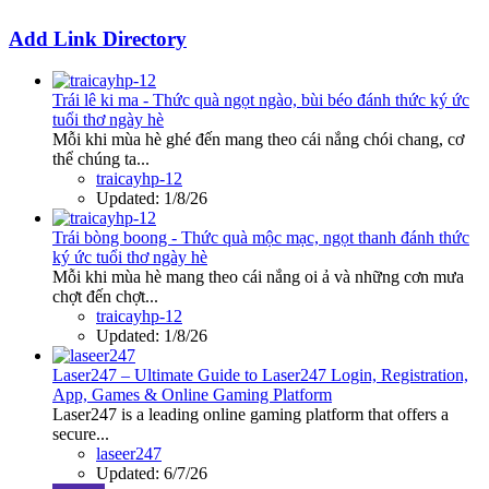
Add Link Directory
Trái lê ki ma - Thức quà ngọt ngào, bùi béo đánh thức ký ức
tuổi thơ ngày hè
Mỗi khi mùa hè ghé đến mang theo cái nắng chói chang, cơ
thể chúng ta...
traicayhp-12
Updated:
1/8/26
Trái bòng boong - Thức quà mộc mạc, ngọt thanh đánh thức
ký ức tuổi thơ ngày hè
Mỗi khi mùa hè mang theo cái nắng oi ả và những cơn mưa
chợt đến chợt...
traicayhp-12
Updated:
1/8/26
Laser247 – Ultimate Guide to Laser247 Login, Registration,
App, Games & Online Gaming Platform
Laser247 is a leading online gaming platform that offers a
secure...
laseer247
Updated:
6/7/26