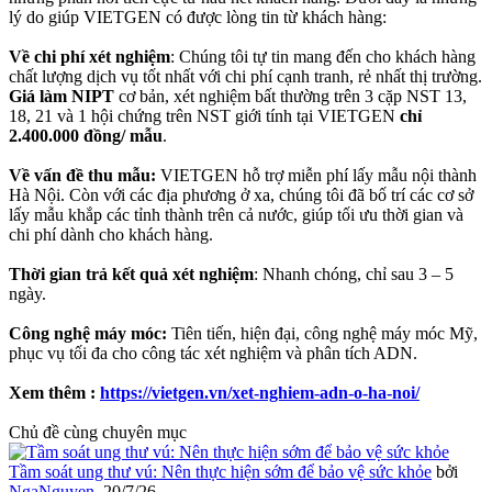
lý do giúp VIETGEN có được lòng tin từ khách hàng:
Về chi phí xét nghiệm
: Chúng tôi tự tin mang đến cho khách hàng
chất lượng dịch vụ tốt nhất với chi phí cạnh tranh, rẻ nhất thị trường.
Giá làm NIPT
cơ bản, xét nghiệm bất thường trên 3 cặp NST 13,
18, 21 và 1 hội chứng trên NST giới tính tại VIETGEN
chỉ
2.400.000 đồng/ mẫu
.
Về vấn đề thu mẫu:
VIETGEN hỗ trợ miễn phí lấy mẫu nội thành
Hà Nội. Còn với các địa phương ở xa, chúng tôi đã bố trí các cơ sở
lấy mẫu khắp các tỉnh thành trên cả nước, giúp tối ưu thời gian và
chi phí dành cho khách hàng.
Thời gian trả kết quả xét nghiệm
: Nhanh chóng, chỉ sau 3 – 5
ngày.
Công nghệ máy móc:
Tiên tiến, hiện đại, công nghệ máy móc Mỹ,
phục vụ tối đa cho công tác xét nghiệm và phân tích ADN.
Xem thêm :
https://vietgen.vn/xet-nghiem-adn-o-ha-noi/
Chủ đề cùng chuyên mục
Tầm soát ung thư vú: Nên thực hiện sớm để bảo vệ sức khỏe
bởi
NgaNguyen
,
20/7/26