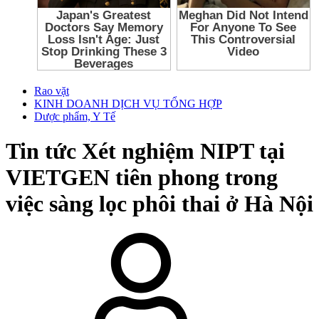
Rao vặt
KINH DOANH DỊCH VỤ TỔNG HỢP
Dược phẩm, Y Tế
Tin tức
Xét nghiệm NIPT tại
VIETGEN tiên phong trong
việc sàng lọc phôi thai ở Hà Nội