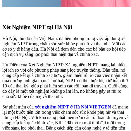
Xét Nghiệm NIPT tại Hà Nội
Hà Nội, thủ đô của Việt Nam, đã tiên phong trong việc áp dụng xét
nghiệm NIPT trong chăm sóc sức khỏe phụ nữ và thai nhi. Với các
cơ sở y tế hàng đầu, Hà Nội đã đem đến cho các bà bầu cơ hội tiếp
cận dịch vụ sàng lọc phôi thai hiện đại và chính xác.
Ưu Điểm của Xét Nghiệm NIPT: Xét nghiệm NIPT mang lại nhiều
lợi ích so với các phương pháp sàng lọc truyền thống. Đầu tiên, nó
cung cấp kết quả chính xác hơn, giảm thiểu rủi ro của việc nhận kết
quả dương tính giả mạo. Thứ hai, NIPT có thể thực hiện từ tuần thứ
10 của thai kỳ, giúp phát hiện sớm các rối loạn di truyền. Cuối cùng,
do đây là một xét nghiệm không xâm lấn, nó không gây ra rủi ro
cho sức khỏe của mẹ và thai nhi.
Sự phát triển của
xét nghiệm NIPT ở Hà Nội VIETGEN
đã mang
lại một bước tiến lớn trong việc chăm sóc sức khỏe phụ nữ và thai
nhi tại Hà Nội. Với khả năng phát hiện sớm các rối loạn di truyền và
cung cấp kết quả chính xác, NIPT đã mở ra một thời đại mới trong
việc sàng lọc phôi thai. Bằng cách tiếp cận công nghệ y tế tiên tiến