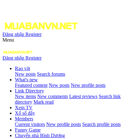
Đăng nhập
Register
Menu
Đăng nhập
Register
Rao vặt
New posts
Search forums
What's new
Featured content
New posts
New profile posts
Link Directory
New items
New comments
Latest reviews
Search link
directory
Mark read
Xem TV
Xổ số đây
Members
Current visitors
New profile posts
Search profile posts
Funny Game
Chuyển nhà Bình Dương