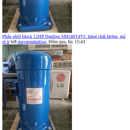
Phân phối block 12HP Danfoss SM148T4VC hàng chất lượng, giá
rẻ tr
bởi
maynendanfoss
,
Hôm qua, lúc 15:43