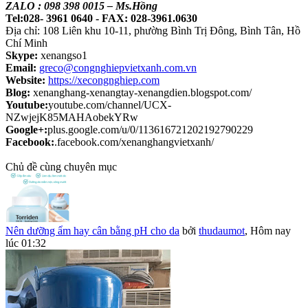
ZALO : 098 398 0015 – Ms.Hồng
Tel:028- 3961 0640 - FAX: 028-3961.0630
Địa chỉ: 108 Liên khu 10-11, phường Bình Trị Đông, Bình Tân, Hồ
Chí Minh
Skype:
xenangso1
Email:
greco@congnghiepvietxanh.com.vn
Website:
https://xecongnghiep.com
Blog:
xenanghang-xenangtay-xenangdien.blogspot.com/
Youtube:
youtube.com/channel/UCX-
NZwjejK85MAHAobekYRw
Google+:
plus.google.com/u/0/113616721202192790229
Facebook:
.facebook.com/xenanghangvietxanh/
Chủ đề cùng chuyên mục
Nên dưỡng ẩm hay cân bằng pH cho da
bởi
thudaumot
,
Hôm nay
lúc 01:32