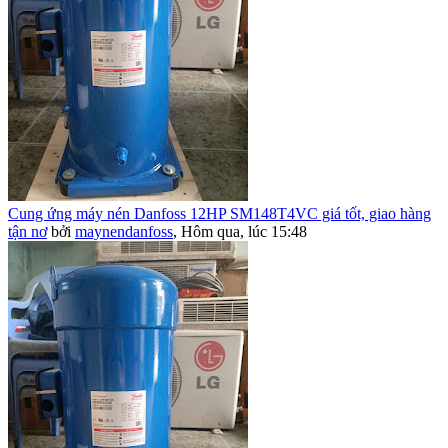
Cung ứng máy nén Danfoss 12HP SM148T4VC giá tốt, giao hàng
tận nơ
bởi
maynendanfoss
,
Hôm qua, lúc 15:48