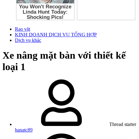
Rao vặt
KINH DOANH DỊCH VỤ TỔNG HỢP
Dịch vụ khác
Xe nâng mặt bàn với thiết kế
loại 1
Thread starter
hanatc89