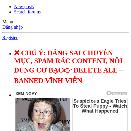
New posts
Search forums
Menu
Đăng nhập
Register
❌ CHÚ Ý: ĐĂNG SAI CHUYÊN
MỤC, SPAM RÁC CONTENT, NỘI
DUNG CỜ BẠC👉 DELETE ALL +
BANNED VĨNH VIỄN