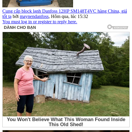
Cung cấp block lạnh Danfoss 12HP SM148T4VC hàng China, giá
tốt tạ
bởi
maynendanfoss
,
Hôm qua, lúc 15:32
You must log in or register to reply here.