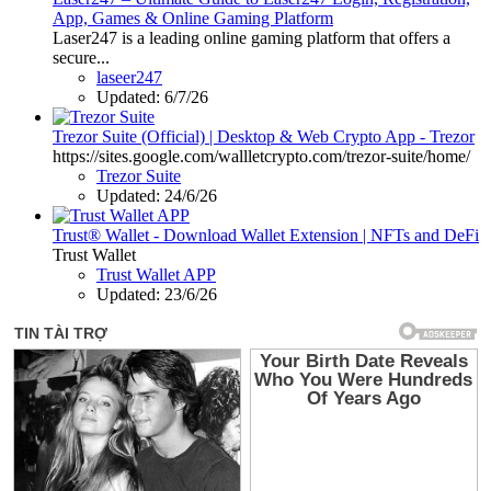
App, Games & Online Gaming Platform
Laser247 is a leading online gaming platform that offers a
secure...
laseer247
Updated:
6/7/26
Trezor Suite (Official) | Desktop & Web Crypto App - Trezor
https://sites.google.com/wallletcrypto.com/trezor-suite/home/
Trezor Suite
Updated:
24/6/26
Trust® Wallet - Download Wallet Extension | NFTs and DeFi
Trust Wallet
Trust Wallet APP
Updated:
23/6/26