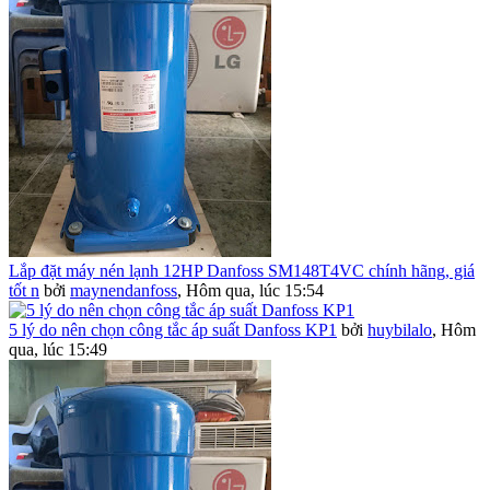
Lắp đặt máy nén lạnh 12HP Danfoss SM148T4VC chính hãng, giá
tốt n
bởi
maynendanfoss
,
Hôm qua, lúc 15:54
5 lý do nên chọn công tắc áp suất Danfoss KP1
bởi
huybilalo
,
Hôm
qua, lúc 15:49