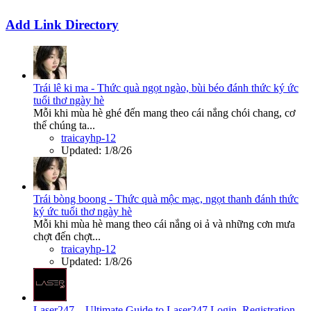
Add Link Directory
Trái lê ki ma - Thức quà ngọt ngào, bùi béo đánh thức ký ức
tuổi thơ ngày hè
Mỗi khi mùa hè ghé đến mang theo cái nắng chói chang, cơ
thể chúng ta...
traicayhp-12
Updated:
1/8/26
Trái bòng boong - Thức quà mộc mạc, ngọt thanh đánh thức
ký ức tuổi thơ ngày hè
Mỗi khi mùa hè mang theo cái nắng oi ả và những cơn mưa
chợt đến chợt...
traicayhp-12
Updated:
1/8/26
Laser247 – Ultimate Guide to Laser247 Login, Registration,