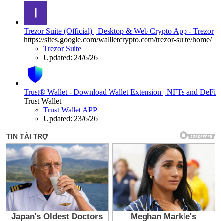
Trezor Suite (Official) | Desktop & Web Crypto App - Trezor
https://sites.google.com/wallletcrypto.com/trezor-suite/home/
Trezor Suite
Updated:
24/6/26
Trust® Wallet - Download Wallet Extension | NFTs and DeFi
Trust Wallet
Trust Wallet APP
Updated:
23/6/26