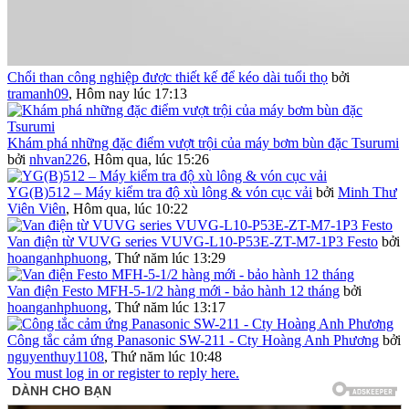
Chổi than công nghiệp được thiết kế để kéo dài tuổi thọ
bởi
tramanh09
,
Hôm nay lúc 17:13
Khám phá những đặc điểm vượt trội của máy bơm bùn đặc Tsurumi
bởi
nhvan226
,
Hôm qua, lúc 15:26
YG(B)512 – Máy kiểm tra độ xù lông & vón cục vải
bởi
Minh Thư
Viên Viên
,
Hôm qua, lúc 10:22
Van điện từ VUVG series VUVG-L10-P53E-ZT-M7-1P3 Festo
bởi
hoanganhphuong
,
Thứ năm lúc 13:29
Van điện Festo MFH-5-1/2 hàng mới - bảo hành 12 tháng
bởi
hoanganhphuong
,
Thứ năm lúc 13:17
Công tắc cảm ứng Panasonic SW-211 - Cty Hoàng Anh Phương
bởi
nguyenthuy1108
,
Thứ năm lúc 10:48
You must log in or register to reply here.