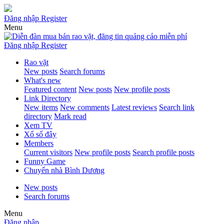
Đăng nhập
Register
Menu
Đăng nhập
Register
Rao vặt
New posts
Search forums
What's new
Featured content
New posts
New profile posts
Link Directory
New items
New comments
Latest reviews
Search link
directory
Mark read
Xem TV
Xổ số đây
Members
Current visitors
New profile posts
Search profile posts
Funny Game
Chuyển nhà Bình Dương
New posts
Search forums
Menu
Đăng nhập