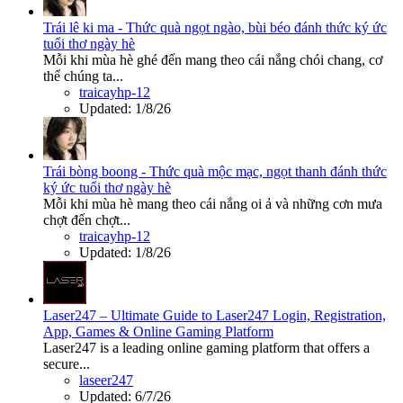
Trái lê ki ma - Thức quà ngọt ngào, bùi béo đánh thức ký ức
tuổi thơ ngày hè
Mỗi khi mùa hè ghé đến mang theo cái nắng chói chang, cơ
thể chúng ta...
traicayhp-12
Updated:
1/8/26
Trái bòng boong - Thức quà mộc mạc, ngọt thanh đánh thức
ký ức tuổi thơ ngày hè
Mỗi khi mùa hè mang theo cái nắng oi ả và những cơn mưa
chợt đến chợt...
traicayhp-12
Updated:
1/8/26
Laser247 – Ultimate Guide to Laser247 Login, Registration,
App, Games & Online Gaming Platform
Laser247 is a leading online gaming platform that offers a
secure...
laseer247
Updated:
6/7/26