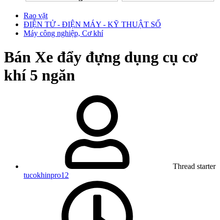
Rao vặt
ĐIỆN TỬ - ĐIỆN MÁY - KỸ THUẬT SỐ
Máy công nghiệp, Cơ khí
Bán
Xe đẩy đựng dụng cụ cơ
khí 5 ngăn
Thread starter
tucokhinpro12