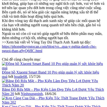
khơi thông, giúp bạn có những suy nghĩ tích cực hơn, vui vẻ hơn và
trở nên lạc quan yêu đời hơn trong công việc cũng như cuộc sống.
Bên cạnh đó, nó sẽ hóa giải các nguồn năng lượng xấu từ đí thể
chất và tinh thần hoạt động hiệu quả hơn.
Khi đeo vòng tay đá thạch anh xanh này sẽ giúp các mối quan hệ
của bạn với những người xung quanh trở nên bền chặt, gắn bó và
khăng khít hơn.
Ngoài ra nó còn có vai trò giúp người sở hữu thêm phần may mắn,
thêm những cơ hội tốt, những người bạn tốt.
>>Xem bài viết về Vòng Tay Đá Thạch Anh Xanh tại đây:
https://phongthuyngocan.com/blog/vo...qua-y-nghia-danh-cho-
nguoi-than-a9yQ6fIC.html
Chủ đề cùng chuyên mục
Đồng hồ Xiaomi Smart Band 10 Pro giúp quản lý sức khỏe hiệu
quả
bởi
hoaile08
,
15/7/26
Băng Đô Rửa Mặt – Phụ Kiện Làm Đẹp Tiện Lợi Được Yêu Thích
Năm 20
bởi
Ninhnungninh
,
18/6/26
Kẹp Càng Cua Dài – Phụ Kiện Tóc Thời Trang Được Yêu Thích