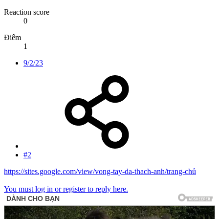
Reaction score
0
Điểm
1
9/2/23
#2
https://sites.google.com/view/vong-tay-da-thach-anh/trang-chủ
You must log in or register to reply here.