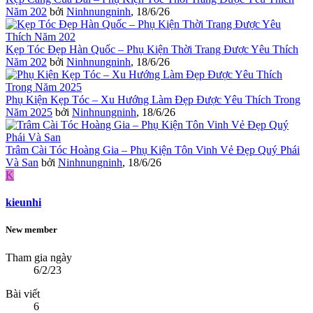
Năm 202
bởi
Ninhnungninh
,
18/6/26
Kẹp Tóc Đẹp Hàn Quốc – Phụ Kiện Thời Trang Được Yêu Thích
Năm 202
bởi
Ninhnungninh
,
18/6/26
Phụ Kiện Kẹp Tóc – Xu Hướng Làm Đẹp Được Yêu Thích Trong
Năm 2025
bởi
Ninhnungninh
,
18/6/26
Trâm Cài Tóc Hoàng Gia – Phụ Kiện Tôn Vinh Vẻ Đẹp Quý Phái
Và San
bởi
Ninhnungninh
,
18/6/26
K
kieunhi
New member
Tham gia ngày
6/2/23
Bài viết
6