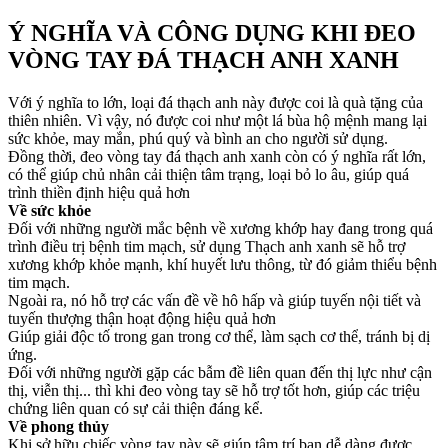
Ý NGHĨA VÀ CÔNG DỤNG KHI ĐEO
VÒNG TAY ĐÁ THẠCH ANH XANH​
Với ý nghĩa to lớn, loại đá thạch anh này được coi là quà tặng của
thiên nhiên. Vì vậy, nó được coi như một lá bùa hộ mệnh mang lại
sức khỏe, may mắn, phú quý và bình an cho người sử dụng.
Đồng thời, đeo vòng tay đá thạch anh xanh còn có ý nghĩa rất lớn,
có thể giúp chủ nhân cải thiện tâm trạng, loại bỏ lo âu, giúp quá
trình thiền định hiệu quả hơn
Về sức khỏe
Đối với những người mắc bệnh về xương khớp hay đang trong quá
trình điều trị bệnh tim mạch, sử dụng Thạch anh xanh sẽ hỗ trợ
xương khớp khỏe mạnh, khí huyết lưu thông, từ đó giảm thiểu bệnh
tim mạch.
Ngoài ra, nó hỗ trợ các vấn đề về hô hấp và giúp tuyến nội tiết và
tuyến thượng thận hoạt động hiệu quả hơn
Giúp giải độc tố trong gan trong cơ thể, làm sạch cơ thể, tránh bị dị
ứng.
Đối với những người gặp các bẫm đề liên quan đến thị lực như cận
thị, viễn thị... thì khi đeo vòng tay sẽ hỗ trợ tốt hơn, giúp các triệu
chứng liên quan có sự cải thiện đáng kể.
Về phong thủy
Khi sở hữu chiếc vòng tay này sẽ giúp tâm trí bạn dễ dàng được