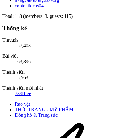
trangcadobongdaaeorg
contentideas04
Total: 118 (members: 3, guests: 115)
Thống kê
Threads
157,408
Bài viết
163,896
Thành viên
15,563
Thành viên mới nhất
789ffree
Rao vặt
THỜI TRANG - MỸ PHẨM
Đồng hồ & Trang sức