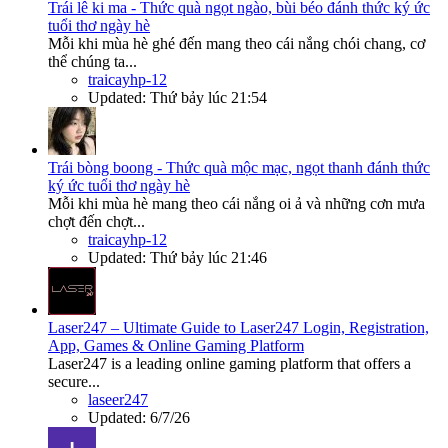
Trái lê ki ma - Thức quà ngọt ngào, bùi béo đánh thức ký ức
tuổi thơ ngày hè
Mỗi khi mùa hè ghé đến mang theo cái nắng chói chang, cơ
thể chúng ta...
traicayhp-12
Updated:
Thứ bảy lúc 21:54
Trái bòng boong - Thức quà mộc mạc, ngọt thanh đánh thức
ký ức tuổi thơ ngày hè
Mỗi khi mùa hè mang theo cái nắng oi ả và những cơn mưa
chợt đến chợt...
traicayhp-12
Updated:
Thứ bảy lúc 21:46
Laser247 – Ultimate Guide to Laser247 Login, Registration,
App, Games & Online Gaming Platform
Laser247 is a leading online gaming platform that offers a
secure...
laseer247
Updated:
6/7/26