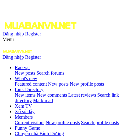
Đăng nhập
Register
Menu
Đăng nhập
Register
Rao vặt
New posts
Search forums
What's new
Featured content
New posts
New profile posts
Link Directory
New items
New comments
Latest reviews
Search link
directory
Mark read
Xem TV
Xổ số đây
Members
Current visitors
New profile posts
Search profile posts
Funny Game
Chuyển nhà Bình Dương