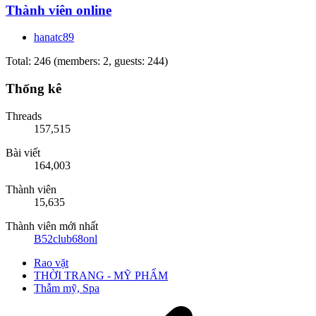
Thành viên online
hanatc89
Total: 246 (members: 2, guests: 244)
Thống kê
Threads
157,515
Bài viết
164,003
Thành viên
15,635
Thành viên mới nhất
B52club68onl
Rao vặt
THỜI TRANG - MỸ PHẨM
Thẫm mỹ, Spa