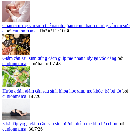
Chăm sóc mẹ sau sinh thế nào để giảm cân nhanh nhưng vẫn đủ sức
c
bởi
cunlonmama
,
Thứ tư lúc 10:30
Giảm cân sau sinh đúng cách giúp mẹ nhanh lấy lại vóc dáng
bởi
cunlonmama
,
Thứ ba lúc 07:48
Hướng dẫn giảm cân sau sinh khoa học giúp mẹ khỏe, bé bú tốt
bởi
cunlonmama
,
1/8/26
3 bài tập yoga giảm cân sau sinh được nhiều mẹ bỉm lựa chọn
bởi
cunlonmama
,
30/7/26