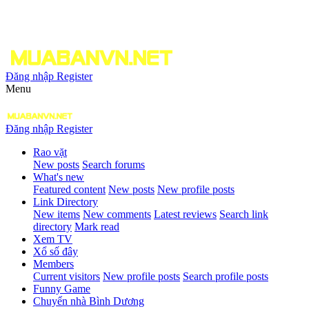
Đăng nhập
Register
Menu
Đăng nhập
Register
Rao vặt
New posts
Search forums
What's new
Featured content
New posts
New profile posts
Link Directory
New items
New comments
Latest reviews
Search link
directory
Mark read
Xem TV
Xổ số đây
Members
Current visitors
New profile posts
Search profile posts
Funny Game
Chuyển nhà Bình Dương