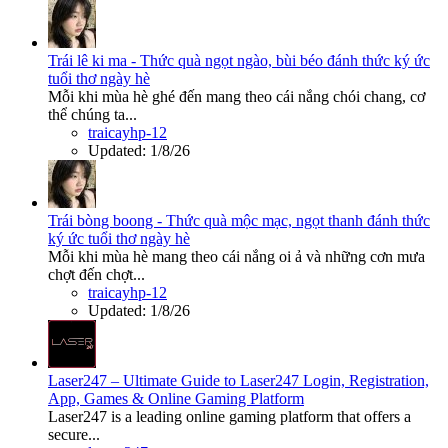
Trái lê ki ma - Thức quà ngọt ngào, bùi béo đánh thức ký ức
tuổi thơ ngày hè
Mỗi khi mùa hè ghé đến mang theo cái nắng chói chang, cơ
thể chúng ta...
traicayhp-12
Updated:
1/8/26
Trái bòng boong - Thức quà mộc mạc, ngọt thanh đánh thức
ký ức tuổi thơ ngày hè
Mỗi khi mùa hè mang theo cái nắng oi ả và những cơn mưa
chợt đến chợt...
traicayhp-12
Updated:
1/8/26
Laser247 – Ultimate Guide to Laser247 Login, Registration,
App, Games & Online Gaming Platform
Laser247 is a leading online gaming platform that offers a
secure...