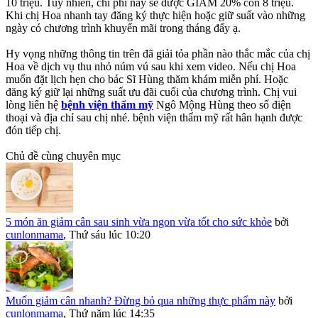
10 triệu. Tuy nhiên, chi phí này sẽ được GIẢM 20% còn 8 triệu.
Khi chị Hoa nhanh tay đăng ký thực hiện hoặc giữ suất vào những
ngày có chương trình khuyến mãi trong tháng đấy ạ.
Hy vọng những thông tin trên đã giải tỏa phần nào thắc mắc của chị
Hoa về dịch vụ thu nhỏ núm vú sau khi xem video. Nếu chị Hoa
muốn đặt lịch hẹn cho bác Sĩ Hùng thăm khám miễn phí. Hoặc
đăng ký giữ lại những suất ưu đãi cuối của chương trình. Chị vui
lòng liên hệ
bệnh viện thẩm mỹ
Ngô Mộng Hùng theo số điện
thoại và địa chỉ sau chị nhé. bệnh viện thẩm mỹ rất hân hạnh được
đón tiếp chị.
Chủ đề cùng chuyên mục
5 món ăn giảm cân sau sinh vừa ngon vừa tốt cho sức khỏe
bởi
cunlonmama
,
Thứ sáu lúc 10:20
Muốn giảm cân nhanh? Đừng bỏ qua những thực phẩm này
bởi
cunlonmama
,
Thứ năm lúc 14:35