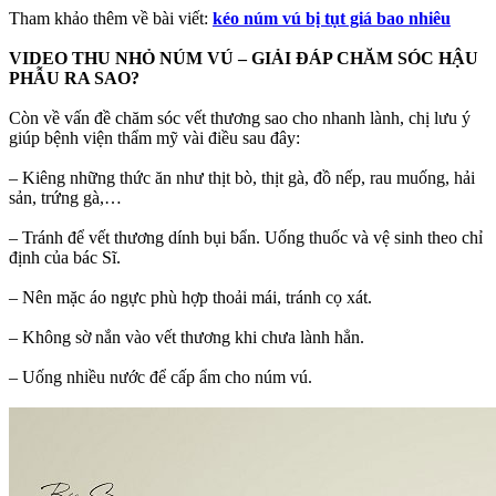
Tham khảo thêm về bài viết:
kéo núm vú bị tụt giá bao nhiêu
VIDEO THU NHỎ NÚM VÚ – GIẢI ĐÁP CHĂM SÓC HẬU
PHẪU RA SAO?
Còn về vấn đề chăm sóc vết thương sao cho nhanh lành, chị lưu ý
giúp bệnh viện thẩm mỹ vài điều sau đây:
– Kiêng những thức ăn như thịt bò, thịt gà, đồ nếp, rau muống, hải
sản, trứng gà,…
– Tránh để vết thương dính bụi bẩn. Uống thuốc và vệ sinh theo chỉ
định của bác Sĩ.
– Nên mặc áo ngực phù hợp thoải mái, tránh cọ xát.
– Không sờ nắn vào vết thương khi chưa lành hẳn.
– Uống nhiều nước để cấp ẩm cho núm vú.