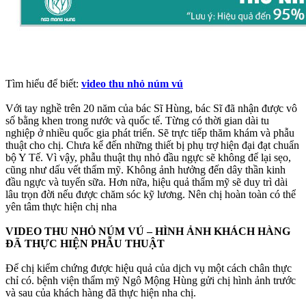
Tìm hiểu để biết:
video thu nhỏ núm vú
Với tay nghề trên 20 năm của bác Sĩ Hùng, bác Sĩ đã nhận được vô
số bằng khen trong nước và quốc tế. Từng có thời gian dài tu
nghiệp ở nhiều quốc gia phát triển. Sẽ trực tiếp thăm khám và phẫu
thuật cho chị. Chưa kể đến những thiết bị phụ trợ hiện đại đạt chuẩn
bộ Y Tế. Vì vậy, phẫu thuật thụ nhỏ đầu ngực sẽ không để lại sẹo,
cũng như dấu vết thẩm mỹ. Không ảnh hưởng đến dây thần kinh
đầu ngực và tuyến sữa. Hơn nữa, hiệu quả thẩm mỹ sẽ duy trì dài
lâu trọn đời nếu được chăm sóc kỹ lương. Nên chị hoàn toàn có thể
yên tâm thực hiện chị nha
VIDEO THU NHỎ NÚM VÚ – HÌNH ẢNH KHÁCH HÀNG
ĐÃ THỰC HIỆN PHẪU THUẬT
Để chị kiểm chứng được hiệu quả của dịch vụ một cách chân thực
chỉ có. bệnh viện thẩm mỹ Ngô Mộng Hùng gửi chị hình ảnh trước
và sau của khách hàng đã thực hiện nha chị.