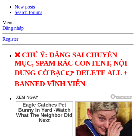
New posts
Search forums
Menu
Đăng nhập
Register
❌ CHÚ Ý: ĐĂNG SAI CHUYÊN
MỤC, SPAM RÁC CONTENT, NỘI
DUNG CỜ BẠC👉 DELETE ALL +
BANNED VĨNH VIỄN