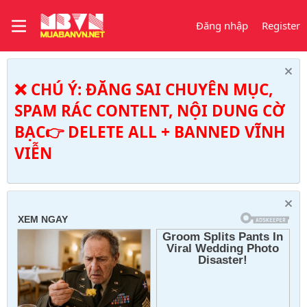
Đăng nhập
Register
❌ CHÚ Ý: ĐĂNG SAI CHUYÊN MỤC,
SPAM RÁC CONTENT, NỘI DUNG CỜ
BẠC👉 DELETE ALL + BANNED VĨNH
VIỄN