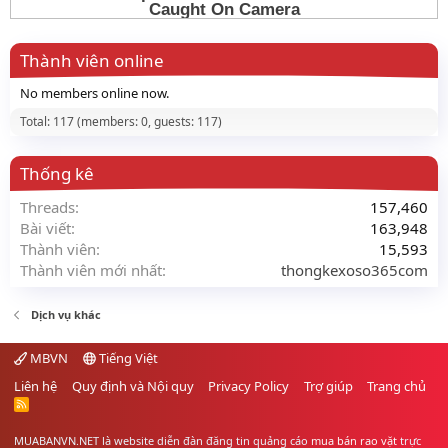
Thành viên online
No members online now.
Total: 117 (members: 0, guests: 117)
Thống kê
Threads
157,460
Bài viết
163,948
Thành viên
15,593
Thành viên mới nhất
thongkexoso365com
Dịch vụ khác
MBVN
Tiếng Việt
Liên hệ
Quy định và Nội quy
Privacy Policy
Trợ giúp
Trang chủ
R
S
S
MUABANVN.NET là website diễn đàn đăng tin quảng cáo
mua bán rao vặt
trực