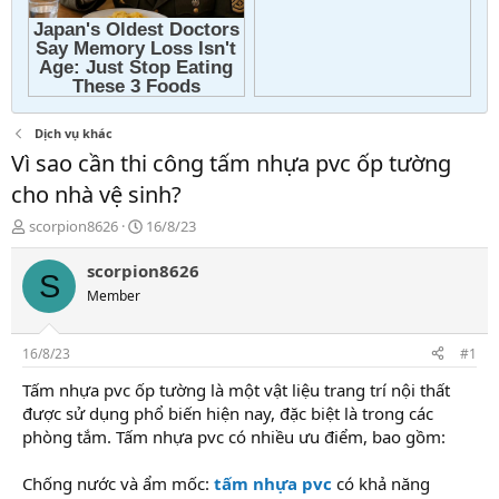
Dịch vụ khác
Vì sao cần thi công tấm nhựa pvc ốp tường
cho nhà vệ sinh?
T
N
scorpion8626
16/8/23
h
g
r
à
scorpion8626
S
e
y
Member
a
g
d
ử
s
i
16/8/23
#1
t
a
Tấm nhựa pvc ốp tường là một vật liệu trang trí nội thất
r
được sử dụng phổ biến hiện nay, đặc biệt là trong các
t
phòng tắm. Tấm nhựa pvc có nhiều ưu điểm, bao gồm:
e
r
Chống nước và ẩm mốc:
tấm nhựa pvc
có khả năng