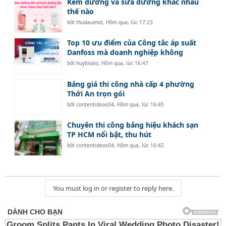
Kem dưỡng và sữa dưỡng khác nhau
thế nào
bởi
thudaumot
,
Hôm qua, lúc 17:23
Top 10 ưu điểm của Công tắc áp suất
Danfoss mà doanh nghiệp không
bởi
huybilalo
,
Hôm qua, lúc 16:47
Bảng giá thi công nhà cấp 4 phường
Thới An trọn gói
bởi
contentideas04
,
Hôm qua, lúc 16:45
Chuyên thi công bảng hiệu khách sạn
TP HCM nổi bật, thu hút
bởi
contentideas04
,
Hôm qua, lúc 16:42
You must log in or register to reply here.