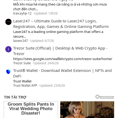
Mỗi khi mùa hè mang theo cái nắng oi ả và những cơn mưa
chợt đến chợt...
traicayhp-12
Updated:
1/8/26
Laser247 – Ultimate Guide to Laser247 Login,
Registration, App, Games & Online Gaming Platform
Laser247 is a leading online gaming platform that offers a
secure...
laseer247
Updated:
6/7/26
Trezor Suite (Official) | Desktop & Web Crypto App -
Trezor
https://sites.google.com/wallletcrypto.com/trezor-suite/home/
Trezor Suite
Updated:
24/6/26
Trust® Wallet - Download Wallet Extension | NFTs and
DeFi
Trust Wallet
Trust Wallet APP
Updated:
23/6/26