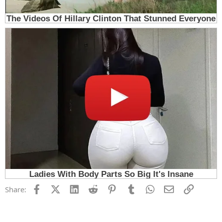
Facebook
X (Twitter)
LinkedIn
Reddit
Pinterest
Tumblr
WhatsApp
Email
Link
Share: