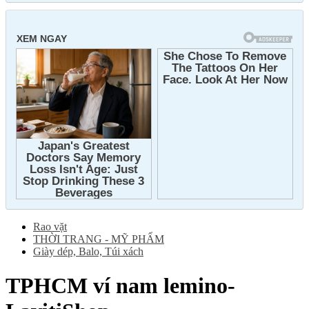
Rao vặt
THỜI TRANG - MỸ PHẨM
Giày dép, Balo, Túi xách
TPHCM
ví nam lemino-