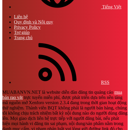
Tiếng Việt
Liên hệ
Quy định và Nội quy
Privacy Policy
Trợ giúp
Trang chủ
RSS
MUABANVN.NET là website diễn đàn đăng tin quảng cáo
mua
bán rao vặt
trực tuyến miễn phí, được phát triển dựa trên nền tảng
mã nguồn mở Xenforo version 2.3.4 đang trong thời gian hoạt động
thử nghiệm. Thành viên BQT không phải là người bán hàng, chúng
tôi không chịu trách nhiệm bất kỳ nội dung nào do người dùng đăng
lên. Mọi giao dịch liên hệ trực tiếp với người đăng bài, nếu phát
hiện mọi hành vi đăng tin sai phạm, nội dung/sản phẩm nằm trong
danh mục cấm, vi phạm pháp luật vui lòng gửi đường link đó cho