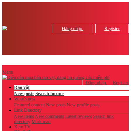
Đăng nhập
Register
Menu
Đăng nhập
Register
Rao vặt
New posts
Search forums
What's new
Featured content
New posts
New profile posts
Link Directory
New items
New comments
Latest reviews
Search link
directory
Mark read
Xem TV