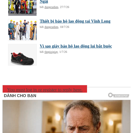
Ngãi
bởi
dungcudien
,
27/7/26
Thiết bị bảo hộ lao động tại Vĩnh Long
bởi
dungcudien
,
18/7/26
Vì sao giày bảo hộ lao động lại bắt buộc
bởi
thegioigiay
,
1/7/26
You must log in or register to reply here.