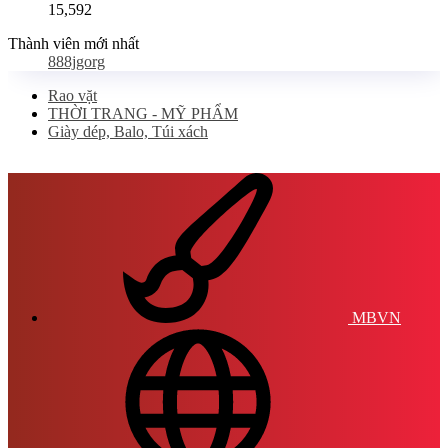
15,592
Thành viên mới nhất
888jgorg
Rao vặt
THỜI TRANG - MỸ PHẨM
Giày dép, Balo, Túi xách
MBVN