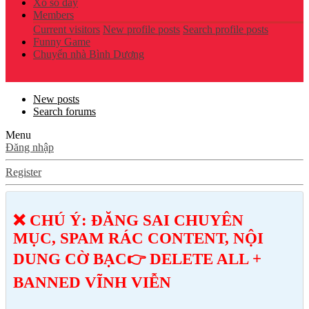
Xổ số đây
Members
Current visitors
New profile posts
Search profile posts
Funny Game
Chuyển nhà Bình Dương
New posts
Search forums
Menu
Đăng nhập
Register
❌ CHÚ Ý: ĐĂNG SAI CHUYÊN
MỤC, SPAM RÁC CONTENT, NỘI
DUNG CỜ BẠC👉 DELETE ALL +
BANNED VĨNH VIỄN