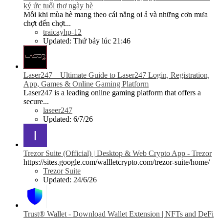
ký ức tuổi thơ ngày hè
Mỗi khi mùa hè mang theo cái nắng oi ả và những cơn mưa
chợt đến chợt...
traicayhp-12
Updated:
Thứ bảy lúc 21:46
Laser247 – Ultimate Guide to Laser247 Login, Registration,
App, Games & Online Gaming Platform
Laser247 is a leading online gaming platform that offers a
secure...
laseer247
Updated:
6/7/26
Trezor Suite (Official) | Desktop & Web Crypto App - Trezor
https://sites.google.com/wallletcrypto.com/trezor-suite/home/
Trezor Suite
Updated:
24/6/26
Trust® Wallet - Download Wallet Extension | NFTs and DeFi