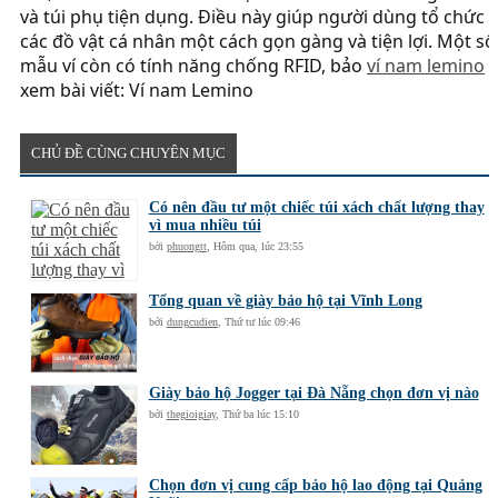
và túi phụ tiện dụng. Điều này giúp người dùng tổ chức
các đồ vật cá nhân một cách gọn gàng và tiện lợi. Một số
mẫu ví còn có tính năng chống RFID, bảo
ví nam lemino
xem bài viết: Ví nam Lemino
CHỦ ĐỀ CÙNG CHUYÊN MỤC
Có nên đầu tư một chiếc túi xách chất lượng thay
vì mua nhiều túi
bởi
phuongtt
,
Hôm qua, lúc 23:55
Tổng quan về giày bảo hộ tại Vĩnh Long
bởi
dungcudien
,
Thứ tư lúc 09:46
Giày bảo hộ Jogger tại Đà Nẵng chọn đơn vị nào
bởi
thegioigiay
,
Thứ ba lúc 15:10
Chọn đơn vị cung cấp bảo hộ lao động tại Quảng