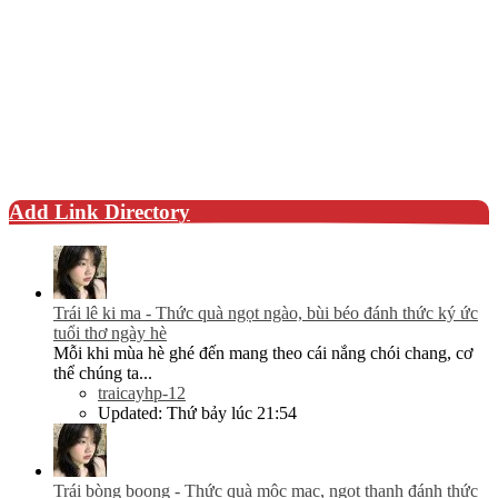
Add Link Directory
Trái lê ki ma - Thức quà ngọt ngào, bùi béo đánh thức ký ức
tuổi thơ ngày hè
Mỗi khi mùa hè ghé đến mang theo cái nắng chói chang, cơ
thể chúng ta...
traicayhp-12
Updated:
Thứ bảy lúc 21:54
Trái bòng boong - Thức quà mộc mạc, ngọt thanh đánh thức