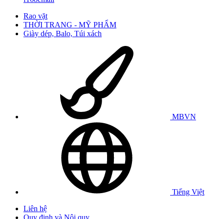
Rao vặt
THỜI TRANG - MỸ PHẨM
Giày dép, Balo, Túi xách
MBVN
Tiếng Việt
Liên hệ
Quy định và Nội quy