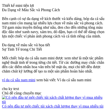
Thiết kế mini tiện lợi
Đa Dạng về Màu Sắc và Phong Cách
Bên cạnh có sự đa dạng về kích thước và kiểu dáng, bóp da cá sấu
nam mini còn mang lại nhiều lựa chọn về màu sắc và phong cách.
Từ gam màu truyền thống như nâu, đen cho đến những tông màu
độc đáo như xanh navy, xám tro, đỏ đậm, bạn có thể dễ dàng chọn
lựa một chiếc ví phản ánh phong cách và cá tính riêng của mình.
Đa dạng về màu sắc và họa tiết
Sự Tinh Tế trong Chi Tiết
Mỗi chiếc bóp da cá sấu nam mini được xem như là một tác phẩm
nghệ thuật tinh tế trong từng chi tiết. Từ các đường may chắc chắn
đến các điểm nhấn hoa văn trên bề mặt da, mọi chi tiết đều được
chăm chút kỹ lưỡng để tạo ra một sản phẩm hoàn hảo nhất.
ví da cá sấu nam mini
xem bài viết: Ví da cá sấu nam mini
chu ky text
Chủ đề cùng chuyên mục
Có nên đầu tư một chiếc túi xách chất lượng thay vì mua nhiều túi