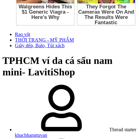
Rao vặt
THỜI TRANG - MỸ PHẨM
Giày dép, Balo, Túi xách
TPHCM
ví da cá sấu nam
mini- LavitiShop
Thread starter
khachhangtuvan