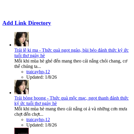
Add Link Directory
Trái lê ki ma - Thức quà ngọt ngào, bùi béo đánh thức ký ức
tuổi thơ ngày hè
Mỗi khi mùa hè ghé đến mang theo cái nắng chói chang, cơ
thể chúng ta...
traicayhp-12
Updated:
1/8/26
Trái bòng boong - Thức quà mộc mạc, ngọt thanh đánh thức
ký ức tuổi thơ ngày hè
Mỗi khi mùa hè mang theo cái nắng oi ả và những cơn mưa
chợt đến chợt...
traicayhp-12
Updated:
1/8/26