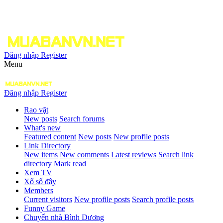
Đăng nhập
Register
Menu
Đăng nhập
Register
Rao vặt
New posts
Search forums
What's new
Featured content
New posts
New profile posts
Link Directory
New items
New comments
Latest reviews
Search link
directory
Mark read
Xem TV
Xổ số đây
Members
Current visitors
New profile posts
Search profile posts
Funny Game
Chuyển nhà Bình Dương