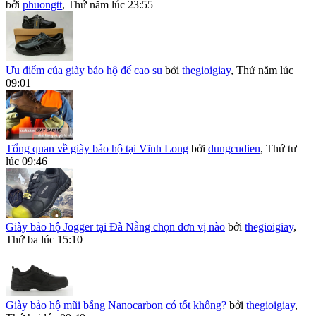
bởi
phuongtt
,
Thứ năm lúc 23:55
Ưu điểm của giày bảo hộ đế cao su
bởi
thegioigiay
,
Thứ năm lúc
09:01
Tổng quan về giày bảo hộ tại Vĩnh Long
bởi
dungcudien
,
Thứ tư
lúc 09:46
Giày bảo hộ Jogger tại Đà Nẵng chọn đơn vị nào
bởi
thegioigiay
,
Thứ ba lúc 15:10
Giày bảo hộ mũi bằng Nanocarbon có tốt không?
bởi
thegioigiay
,