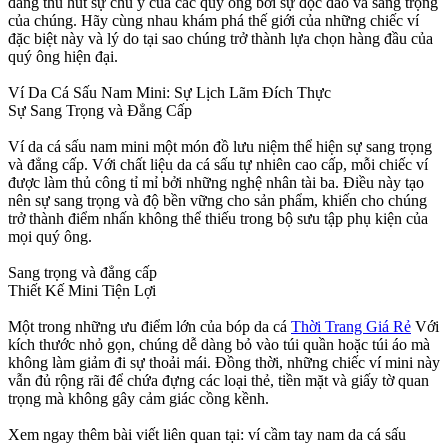
đang thu hút sự chú ý của các quý ông bởi sự độc đáo và sang trọng
của chúng. Hãy cùng nhau khám phá thế giới của những chiếc ví
đặc biệt này và lý do tại sao chúng trở thành lựa chọn hàng đầu của
quý ông hiện đại.
Ví Da Cá Sấu Nam Mini: Sự Lịch Lãm Đích Thực
Sự Sang Trọng và Đẳng Cấp
Ví da cá sấu nam mini một món đồ lưu niệm thể hiện sự sang trọng
và đẳng cấp. Với chất liệu da cá sấu tự nhiên cao cấp, mỗi chiếc ví
được làm thủ công tỉ mỉ bởi những nghệ nhân tài ba. Điều này tạo
nên sự sang trọng và độ bền vững cho sản phẩm, khiến cho chúng
trở thành điểm nhấn không thể thiếu trong bộ sưu tập phụ kiện của
mọi quý ông.
Sang trọng và đẳng cấp
Thiết Kế Mini Tiện Lợi
Một trong những ưu điểm lớn của bóp da cá
Thời Trang Giá Rẻ
Với
kích thước nhỏ gọn, chúng dễ dàng bỏ vào túi quần hoặc túi áo mà
không làm giảm đi sự thoải mái. Đồng thời, những chiếc ví mini này
vẫn đủ rộng rãi để chứa đựng các loại thẻ, tiền mặt và giấy tờ quan
trọng mà không gây cảm giác cồng kềnh.
Xem ngay thêm bài viết liên quan tại: ví cầm tay nam da cá sấu