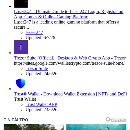
Laser247 – Ultimate Guide to Laser247 Login, Registration,
App, Games & Online Gaming Platform
Laser247 is a leading online gaming platform that offers a
secure...
laseer247
Updated:
6/7/26
Trezor Suite (Official) | Desktop & Web Crypto App - Trezor
https://sites.google.com/wallletcrypto.com/trezor-suite/home/
Trezor Suite
Updated:
24/6/26
Trust® Wallet - Download Wallet Extension | NFTs and DeFi
Trust Wallet
Trust Wallet APP
Updated:
23/6/26