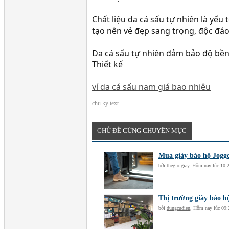
Chất liệu da cá sấu tự nhiên là yếu
tạo nên vẻ đẹp sang trọng, độc đá
Da cá sấu tự nhiên đảm bảo độ bền
Thiết kế
ví da cá sấu nam giá bao nhiêu
chu ky text
CHỦ ĐỀ CÙNG CHUYÊN MỤC
Mua giày bảo hộ Jogge
bởi
thegioigiay
,
Hôm nay lúc 10:
Thị trường giày bảo h
bởi
dungcudien
,
Hôm nay lúc 09: