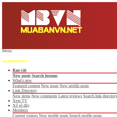
Menu
Rao vặt
New posts
Search forums
What's new
Featured content
New posts
New profile posts
Link Directory
New items
New comments
Latest reviews
Search link director
Xem TV
Xổ số đây
Members
Current visitors
New profile posts
Search profile posts