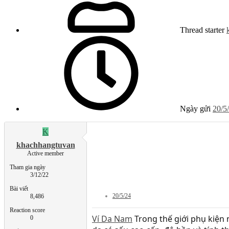
Thread starter
Ngày gửi
20/5
K
khachhangtuvan
Active member
Tham gia ngày
3/12/22
Bài viết
20/5/24
8,486
Reaction score
Ví Da Nam
Trong thế giới phụ kiện n
0