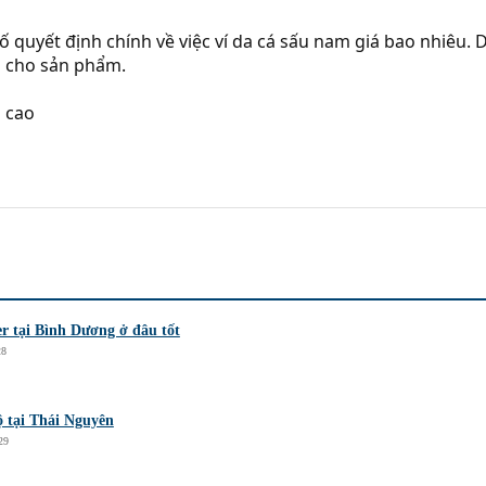
 tố quyết định chính về việc ví da cá sấu nam giá bao nhiê
o cho sản phẩm.
 cao
r tại Bình Dương ở đâu tốt
28
ộ tại Thái Nguyên
29