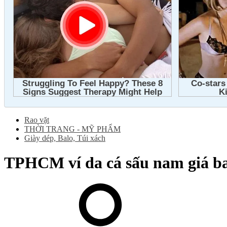
Rao vặt
THỜI TRANG - MỸ PHẨM
Giày dép, Balo, Túi xách
TPHCM
ví da cá sấu nam giá b