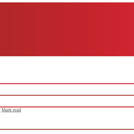
y
Mark read