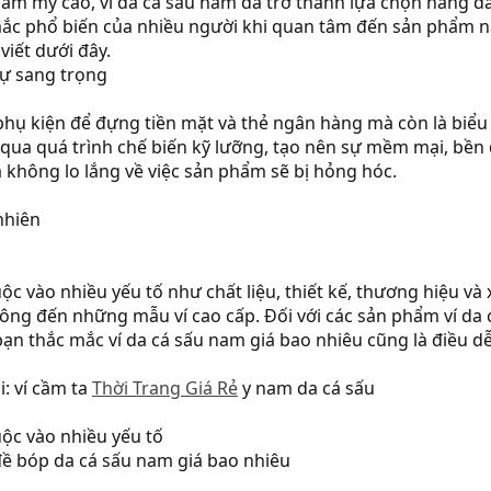
thẩm mỹ cao, ví da cá sấu nam đã trở thành lựa chọn hàng 
c phổ biến của nhiều người khi quan tâm đến sản phẩm này 
viết dưới đây.
sự sang trọng
 phụ kiện để đựng tiền mặt và thẻ ngân hàng mà còn là biể
, qua quá trình chế biến kỹ lưỡng, tạo nên sự mềm mại, bền
 không lo lắng về việc sản phẩm sẽ bị hỏng hóc.
nhiên
ộc vào nhiều yếu tố như chất liệu, thiết kế, thương hiệu v
ông đến những mẫu ví cao cấp. Đối với các sản phẩm ví da 
bạn thắc mắc ví da cá sấu nam giá bao nhiêu cũng là điều dễ
i: ví cầm ta
Thời Trang Giá Rẻ
y nam da cá sấu
uộc vào nhiều yếu tố
ề bóp da cá sấu nam giá bao nhiêu