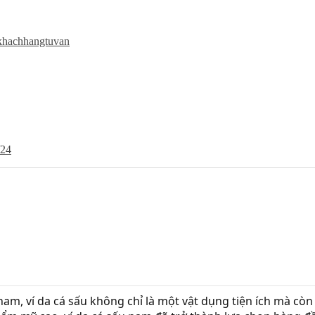
khachhangtuvan
/24
am, ví da cá sấu không chỉ là một vật dụng tiện ích mà còn l