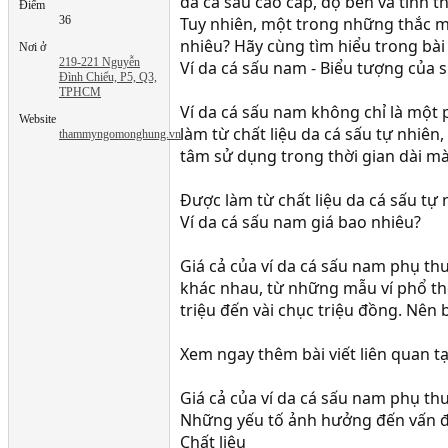
da cá sấu cao cấp, độ bền và tính 
Điểm
36
Tuy nhiên, một trong những thắc mắ
nhiêu? Hãy cùng tìm hiểu trong bài 
Nơi ở
219-221 Nguyễn
Ví da cá sấu nam - Biểu tượng của 
Đình Chiểu, P5, Q3,
TPHCM
Ví da cá sấu nam không chỉ là một
Website
làm từ chất liệu da cá sấu tự nhiên
thammyngomonghung.vn
tâm sử dụng trong thời gian dài mà
Được làm từ chất liệu da cá sấu tự 
Ví da cá sấu nam giá bao nhiêu?
Giá cả của ví da cá sấu nam phụ thu
khác nhau, từ những mẫu ví phổ th
triệu đến vài chục triệu đồng. Nên 
Xem ngay thêm bài viết liên quan tạ
Giá cả của ví da cá sấu nam phụ th
Những yếu tố ảnh hưởng đến vấn đ
Chất liệu