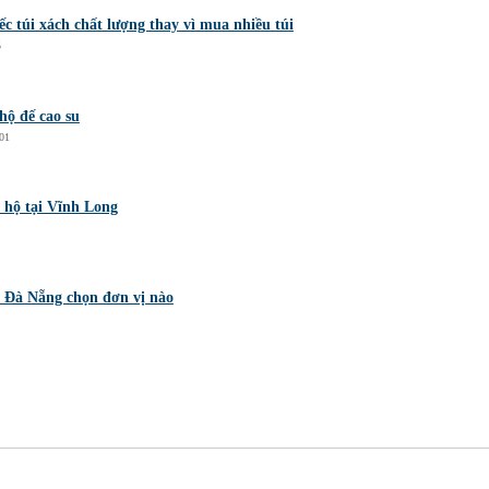
c túi xách chất lượng thay vì mua nhiều túi
5
hộ đế cao su
01
 hộ tại Vĩnh Long
i Đà Nẵng chọn đơn vị nào