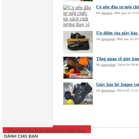
Có nên đầu tư một chiế
bởi
phuongtt
,
Hôm qua, lúc 23:5
Ưu điểm của giày bảo 
bởi
thegioigiay
,
Hôm qua, lúc 09:
Tổng quan về giày bảo
bởi
dungcudien
,
Thứ tư lúc 09:46
Giày bảo hộ Jogger tạ
bởi
thegioigiay
,
Thứ ba lúc 15:10
You must log in or register to reply here.