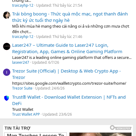
chúng ta...
traicayhp-12
Updated:
Thứ bảy lúc 21:54
Trái bòng boong - Thức quà mộc mạc, ngọt thanh đánh
thức ký ức tuổi thơ ngày hè
Mỗi khi mùa hè mang theo cái nắng oi ả và những cơn mưa chợt
đến chợt...
traicayhp-12
Updated:
Thứ bảy lúc 21:46
Laser247 – Ultimate Guide to Laser247 Login,
Registration, App, Games & Online Gaming Platform
Laser247 is a leading online gaming platform that offers a secure...
laseer247
Updated:
6/7/26
Trezor Suite (Official) | Desktop & Web Crypto App -
Trezor
https://sites.google.com/wallletcrypto.com/trezor-suite/home/
Trezor Suite
Updated:
24/6/26
Trust® Wallet - Download Wallet Extension | NFTs and
DeFi
Trust Wallet
Trust Wallet APP
Updated:
23/6/26