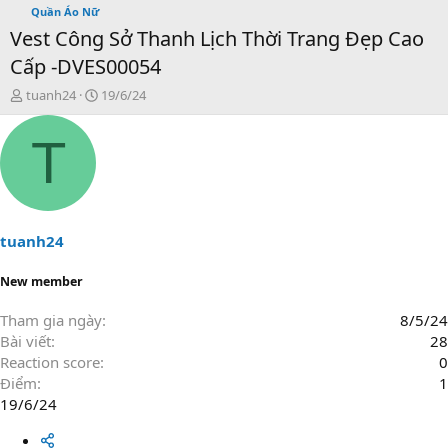
Quần Áo Nữ
Vest Công Sở Thanh Lịch Thời Trang Đẹp Cao
Cấp -DVES00054
T
N
tuanh24
19/6/24
h
g
r
à
T
e
y
a
g
d
ử
s
i
t
a
tuanh24
r
t
New member
e
r
Tham gia ngày
8/5/24
Bài viết
28
Reaction score
0
Điểm
1
19/6/24