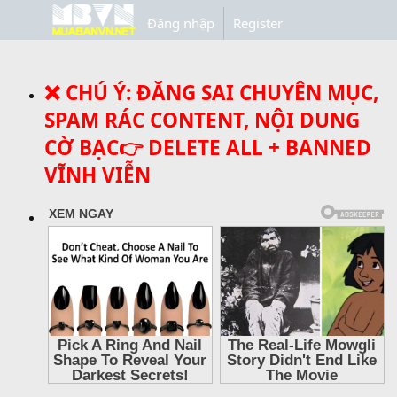
Đăng nhập
Register
❌ CHÚ Ý: ĐĂNG SAI CHUYÊN MỤC,
SPAM RÁC CONTENT, NỘI DUNG
CỜ BẠC👉 DELETE ALL + BANNED
VĨNH VIỄN