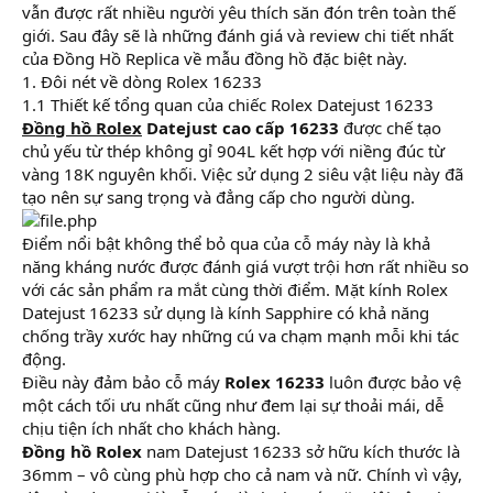
vẫn được rất nhiều người yêu thích săn đón trên toàn thế
giới. Sau đây sẽ là những đánh giá và review chi tiết nhất
của Đồng Hồ Replica về mẫu đồng hồ đặc biệt này.
1. Đôi nét về dòng Rolex 16233
1.1 Thiết kế tổng quan của chiếc Rolex Datejust 16233
Đồng hồ Rolex
Datejust cao cấp 16233
được chế tạo
chủ yếu từ thép không gỉ 904L kết hợp với niềng đúc từ
vàng 18K nguyên khối. Việc sử dụng 2 siêu vật liệu này đã
tạo nên sự sang trọng và đẳng cấp cho người dùng.
Điểm nổi bật không thể bỏ qua của cỗ máy này là khả
năng kháng nước được đánh giá vượt trội hơn rất nhiều so
với các sản phẩm ra mắt cùng thời điểm. Mặt kính Rolex
Datejust 16233 sử dụng là kính Sapphire có khả năng
chống trầy xước hay những cú va chạm mạnh mỗi khi tác
động.
Điều này đảm bảo cỗ máy
Rolex 16233
luôn được bảo vệ
một cách tối ưu nhất cũng như đem lại sự thoải mái, dễ
chịu tiện ích nhất cho khách hàng.
Đồng hồ Rolex
nam Datejust 16233 sở hữu kích thước là
36mm – vô cùng phù hợp cho cả nam và nữ. Chính vì vậy,