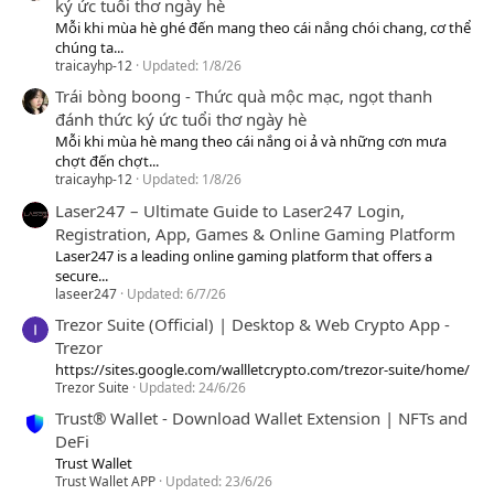
ký ức tuổi thơ ngày hè
Mỗi khi mùa hè ghé đến mang theo cái nắng chói chang, cơ thể
chúng ta...
traicayhp-12
Updated:
1/8/26
Trái bòng boong - Thức quà mộc mạc, ngọt thanh
đánh thức ký ức tuổi thơ ngày hè
Mỗi khi mùa hè mang theo cái nắng oi ả và những cơn mưa
chợt đến chợt...
traicayhp-12
Updated:
1/8/26
Laser247 – Ultimate Guide to Laser247 Login,
Registration, App, Games & Online Gaming Platform
Laser247 is a leading online gaming platform that offers a
secure...
laseer247
Updated:
6/7/26
Trezor Suite (Official) | Desktop & Web Crypto App -
Trezor
https://sites.google.com/wallletcrypto.com/trezor-suite/home/
Trezor Suite
Updated:
24/6/26
Trust® Wallet - Download Wallet Extension | NFTs and
DeFi
Trust Wallet
Trust Wallet APP
Updated:
23/6/26