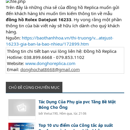
Trên đây là những chia sẻ của đồng hồ Replica muốn gửi
đến khách hàng khi muốn tìm kiếm thông tin về mẫu
đồng hồ Rolex DateJust 16233
. Hy vọng rằng một phần
thông tin của bài viết này sẽ hữu ích dành cho quý khách
hàng.
Nguồn:
https://baothanhhoa.vn/thi-truong/v...atejust-
16233-gia-ban-la-bao-nhieu/172899.htm
Thông tin chi tiết bạn vui lòng liên hệ: Đồng hồ Replica
Hotline: 038.899.6668 - 079.853.1102
Website:
www.donghoreplica.com
Email:
donghochat8668@gmail.com
CHỦ ĐỀ CÙNG CHUYÊN MỤC
Tác Dụng Của Phụ gia pvc Tăng Bề Mặt
Bóng Cho Ống
bởi
Vietuc190
,
Hôm qua, lúc 21:06
Top 10 ưu điểm của Công tắc áp suất