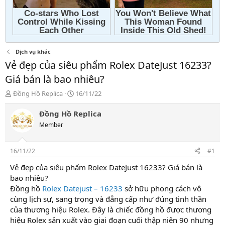
Dịch vụ khác
Vẻ đẹp của siêu phẩm Rolex DateJust 16233?
Giá bán là bao nhiêu?
T
N
Đồng Hồ Replica
16/11/22
h
g
r
à
Đồng Hồ Replica
e
y
Member
a
g
d
ử
s
i
16/11/22
#1
t
a
Vẻ đẹp của siêu phẩm Rolex DateJust 16233? Giá bán là
r
bao nhiêu?
t
Đồng hồ
Rolex Datejust – 16233
sở hữu phong cách vô
e
cùng lịch sự, sang trọng và đẳng cấp như đúng tinh thần
r
của thương hiệu Rolex. Đây là chiếc đồng hồ được thương
hiệu Rolex sản xuất vào giai đoạn cuối thập niên 90 nhưng