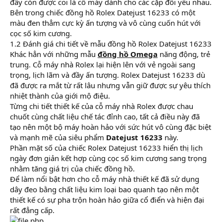
đây còn được coi là cỗ máy dành cho các cặp đôi yêu nhau.
Bên trong chiếc đồng hồ Rolex Datejust 16233 có một
màu đen thẳm cực kỳ ấn tượng và vô cùng cuốn hút với
cọc số kim cương.
1.2 Đánh giá chi tiết về mẫu đồng hồ Rolex Datejust 16233
Khác hẳn với những mẫu
đồng hồ Omega
năng động, trẻ
trung. Cỗ máy nhà Rolex lại hiện lên với vẻ ngoài sang
trọng, lịch lãm và đầy ấn tượng. Rolex Datejust 16233 dù
đã được ra mắt từ rất lâu nhưng vẫn giữ được sự yêu thích
nhiệt thành của giới mộ điệu.
Từng chi tiết thiết kế của cỗ máy nhà Rolex được chau
chuốt cùng chất liệu chế tác đỉnh cao, tất cả điều này đã
tạo nên một bộ máy hoàn hảo với sức hút vô cùng đặc biệt
và mạnh mẽ của siêu phẩm
Datejust 16233
này.
Phần mặt số của chiếc Rolex Datejust 16233 hiển thị lịch
ngày đơn giản kết hợp cùng cọc số kim cương sang trọng
nhằm tăng giá trị của chiếc đồng hồ.
Để làm nổi bật hơn cho cỗ máy nhà thiết kế đã sử dụng
dây đeo bằng chất liệu kim loại bao quanh tạo nên một
thiết kế có sự pha trộn hoàn hảo giữa cổ điển và hiện đại
rất đẳng cấp.