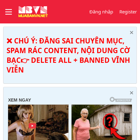
Đăng nhập
Register
❌ CHÚ Ý: ĐĂNG SAI CHUYÊN MỤC,
SPAM RÁC CONTENT, NỘI DUNG CỜ
BẠC👉 DELETE ALL + BANNED VĨNH
VIỄN