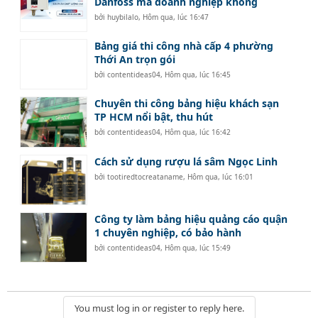
Danfoss mà doanh nghiệp không
bởi
huybilalo
,
Hôm qua, lúc 16:47
Bảng giá thi công nhà cấp 4 phường
Thới An trọn gói
bởi
contentideas04
,
Hôm qua, lúc 16:45
Chuyên thi công bảng hiệu khách sạn
TP HCM nổi bật, thu hút
bởi
contentideas04
,
Hôm qua, lúc 16:42
Cách sử dụng rượu lá sâm Ngọc Linh
bởi
tootiredtocreataname
,
Hôm qua, lúc 16:01
Công ty làm bảng hiệu quảng cáo quận
1 chuyên nghiệp, có bảo hành
bởi
contentideas04
,
Hôm qua, lúc 15:49
You must log in or register to reply here.