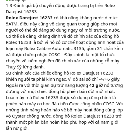
1.3 Đánh giá bộ chuyển động được trang bị trên Rolex
Datejust 16233
Rolex Datejust 16233
có khả năng kháng nước ở mức
5ATM, điều này cũng vô cùng quan trọng giúp cho mọi
người có thể dễ dàng sử dụng ngay cả môi trường nước.
Có thể dễ dàng khẳng định về độ chính xác của đồng hồ
Rolex 16233 là bởi vì nó có cơ chế hoạt động linh hoạt của
loại máy Rolex Calibre Automatic 3135, gồm 31 chân kính
và được chứng nhận COSC – Đây chính là một tổ chức
chuyên về kiểm nghiệm độ chính xác của những cỗ máy
Thụy Sỹ lừng danh.
Sự chính xác của chiếc đồng hồ Rolex Datejust 16233
khiến người ta phải kinh ngạc, vì độ sai số chỉ -4/+6 giây.
Ngoài ra với thời gian dự trữ năng lượng
42 giờ
nó tương
đương với một chiếc đồng hồ phiên bản đời mới nhất.
Loại máy mà Rolex 16233 được sử dụng cũng chính là
phiên bản máy cơ học đầu tiên được công nhận COSC. Với
những tính năng hoàn hảo về bộ máy hoạt động cùng lớp
vỏ Oyster chống nước, đồng hồ Rolex Datejust 16233 trở
thành một phiên bản hoàn hảo phù hợp với cả nam giới
lẫn nữ giới.