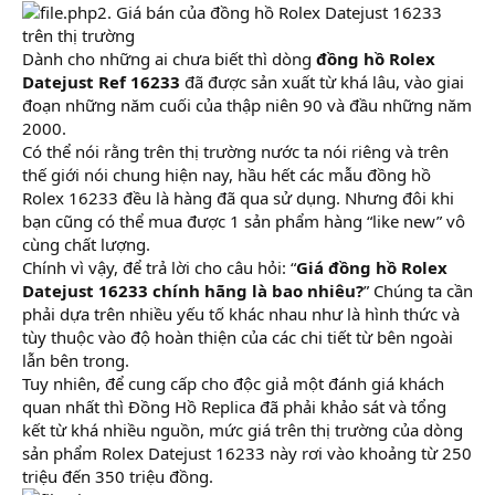
2. Giá bán của đồng hồ Rolex Datejust 16233
trên thị trường
Dành cho những ai chưa biết thì dòng
đồng hồ Rolex
Datejust Ref 16233
đã được sản xuất từ khá lâu, vào giai
đoạn những năm cuối của thập niên 90 và đầu những năm
2000.
Có thể nói rằng trên thị trường nước ta nói riêng và trên
thế giới nói chung hiện nay, hầu hết các mẫu đồng hồ
Rolex 16233 đều là hàng đã qua sử dụng. Nhưng đôi khi
bạn cũng có thể mua được 1 sản phẩm hàng “like new” vô
cùng chất lượng.
Chính vì vậy, để trả lời cho câu hỏi: “
Giá đồng hồ Rolex
Datejust 16233 chính hãng là bao nhiêu?
” Chúng ta cần
phải dựa trên nhiều yếu tố khác nhau như là hình thức và
tùy thuộc vào độ hoàn thiện của các chi tiết từ bên ngoài
lẫn bên trong.
Tuy nhiên, để cung cấp cho độc giả một đánh giá khách
quan nhất thì Đồng Hồ Replica đã phải khảo sát và tổng
kết từ khá nhiều nguồn, mức giá trên thị trường của dòng
sản phẩm Rolex Datejust 16233 này rơi vào khoảng từ 250
triệu đến 350 triệu đồng.