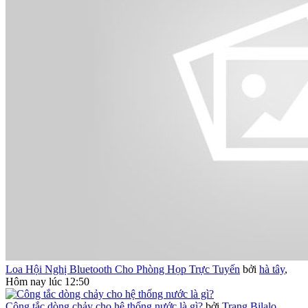
Loa Hội Nghị Bluetooth Cho Phòng Họp Trực Tuyến
bởi
hà tây
,
Hôm nay lúc 12:50
Công tắc dòng chảy cho hệ thống nước là gì?
bởi
Trang Bilalo
,