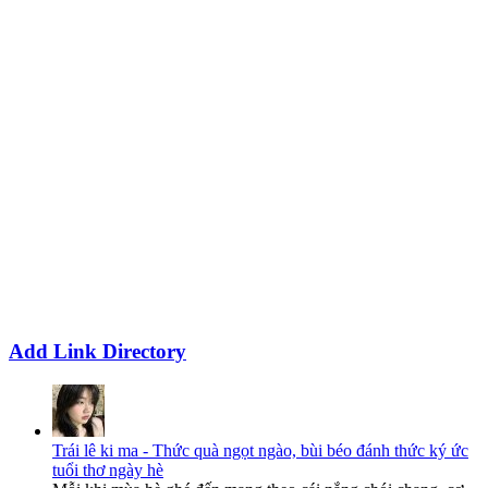
Add Link Directory
Trái lê ki ma - Thức quà ngọt ngào, bùi béo đánh thức ký ức
tuổi thơ ngày hè