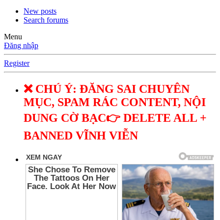
New posts
Search forums
Menu
Đăng nhập
Register
❌ CHÚ Ý: ĐĂNG SAI CHUYÊN
MỤC, SPAM RÁC CONTENT, NỘI
DUNG CỜ BẠC👉 DELETE ALL +
BANNED VĨNH VIỄN