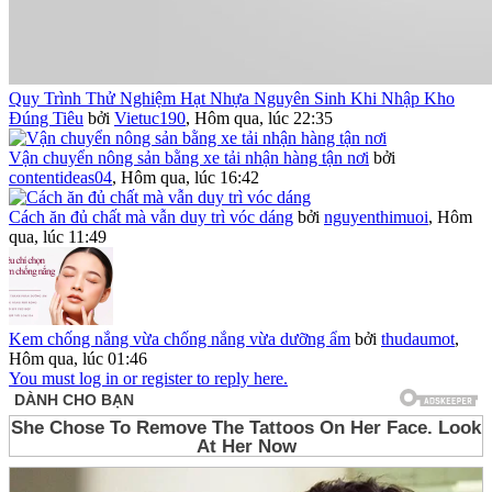
Quy Trình Thử Nghiệm Hạt Nhựa Nguyên Sinh Khi Nhập Kho
Đúng Tiêu
bởi
Vietuc190
,
Hôm qua, lúc 22:35
Vận chuyển nông sản bằng xe tải nhận hàng tận nơi
bởi
contentideas04
,
Hôm qua, lúc 16:42
Cách ăn đủ chất mà vẫn duy trì vóc dáng
bởi
nguyenthimuoi
,
Hôm
qua, lúc 11:49
Kem chống nắng vừa chống nắng vừa dưỡng ẩm
bởi
thudaumot
,
Hôm qua, lúc 01:46
You must log in or register to reply here.