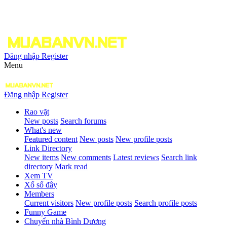
Đăng nhập
Register
Menu
Đăng nhập
Register
Rao vặt
New posts
Search forums
What's new
Featured content
New posts
New profile posts
Link Directory
New items
New comments
Latest reviews
Search link
directory
Mark read
Xem TV
Xổ số đây
Members
Current visitors
New profile posts
Search profile posts
Funny Game
Chuyển nhà Bình Dương