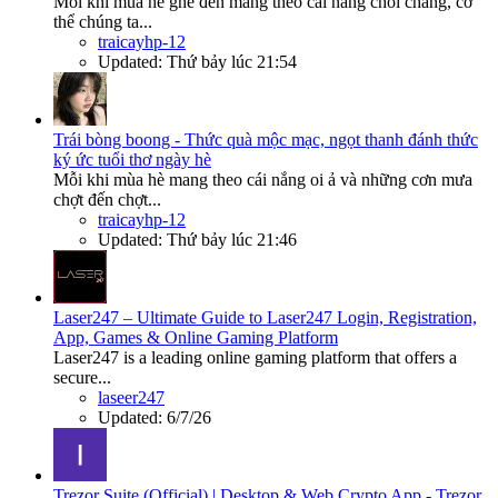
Mỗi khi mùa hè ghé đến mang theo cái nắng chói chang, cơ
thể chúng ta...
traicayhp-12
Updated:
Thứ bảy lúc 21:54
Trái bòng boong - Thức quà mộc mạc, ngọt thanh đánh thức
ký ức tuổi thơ ngày hè
Mỗi khi mùa hè mang theo cái nắng oi ả và những cơn mưa
chợt đến chợt...
traicayhp-12
Updated:
Thứ bảy lúc 21:46
Laser247 – Ultimate Guide to Laser247 Login, Registration,
App, Games & Online Gaming Platform
Laser247 is a leading online gaming platform that offers a
secure...
laseer247
Updated:
6/7/26
Trezor Suite (Official) | Desktop & Web Crypto App - Trezor