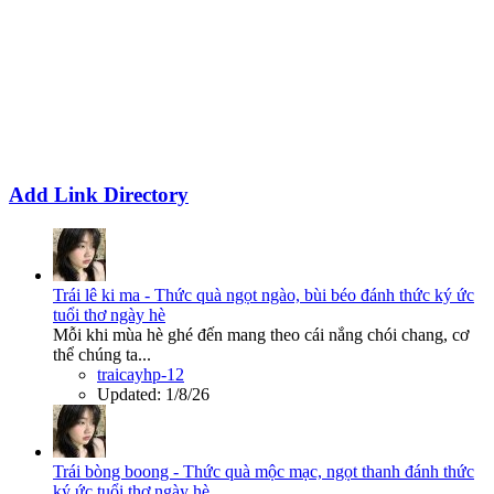
Add Link Directory
Trái lê ki ma - Thức quà ngọt ngào, bùi béo đánh thức ký ức
tuổi thơ ngày hè
Mỗi khi mùa hè ghé đến mang theo cái nắng chói chang, cơ
thể chúng ta...
traicayhp-12
Updated:
1/8/26
Trái bòng boong - Thức quà mộc mạc, ngọt thanh đánh thức
ký ức tuổi thơ ngày hè