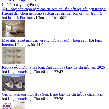
căn hộ cao cấp quận 1
.
Chủ đề cùng chuyên mục
Hướng dẫn chọn nệm cao su 3cm trải sàn tiện lợi, cất gọn trong 5
bởi
Instock Furniture
,
Hôm qua, lúc 16:03
Mẫu nhà resort nào đẹp và phù hợp xu hướng hiện nay?
bởi
Fam
Interior
,
Hôm qua, lúc 11:04
Kẹp xà gồ chữ c: Phân loại, ứng dụng và báo giá chi tiết năm 2026
bởi
langtumuadong
,
Thứ năm lúc 23:43
Giá tôn xốp giả ngói Hoa Sen: Bảng báo giá chi tiết và chuẩn xác
bởi
langtumuadong
,
Thứ năm lúc 23:38