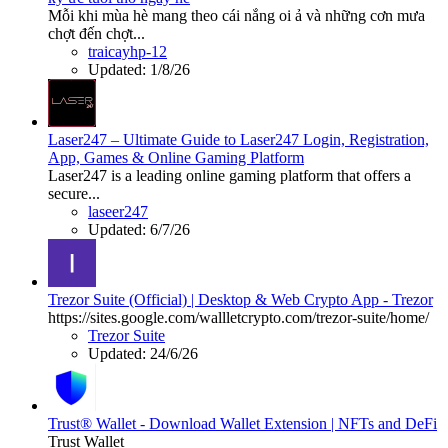
Mỗi khi mùa hè mang theo cái nắng oi ả và những cơn mưa
chợt đến chợt...
traicayhp-12
Updated:
1/8/26
Laser247 – Ultimate Guide to Laser247 Login, Registration,
App, Games & Online Gaming Platform
Laser247 is a leading online gaming platform that offers a
secure...
laseer247
Updated:
6/7/26
Trezor Suite (Official) | Desktop & Web Crypto App - Trezor
https://sites.google.com/wallletcrypto.com/trezor-suite/home/
Trezor Suite
Updated:
24/6/26
Trust® Wallet - Download Wallet Extension | NFTs and DeFi
Trust Wallet