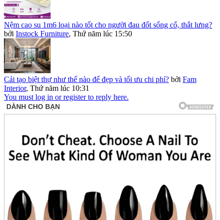
Nệm cao su 1m6 loại nào tốt cho người đau đốt sống cổ, thắt lưng?
bởi
Instock Furniture
,
Thứ năm lúc 15:50
Cải tạo biệt thự như thế nào để đẹp và tối ưu chi phí?
bởi
Fam
Interior
,
Thứ năm lúc 10:31
You must log in or register to reply here.