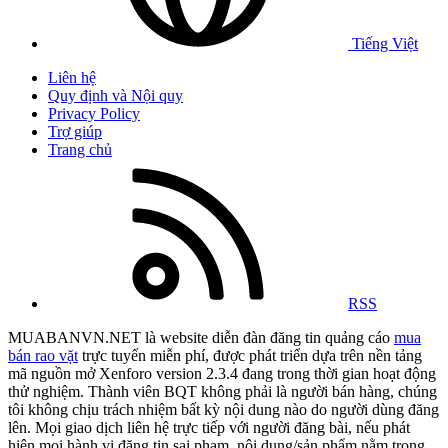
Tiếng Việt
Liên hệ
Quy định và Nội quy
Privacy Policy
Trợ giúp
Trang chủ
RSS
MUABANVN.NET là website diễn đàn đăng tin quảng cáo
mua
bán rao vặt
trực tuyến miễn phí, được phát triển dựa trên nền tảng
mã nguồn mở Xenforo version 2.3.4 đang trong thời gian hoạt động
thử nghiệm. Thành viên BQT không phải là người bán hàng, chúng
tôi không chịu trách nhiệm bất kỳ nội dung nào do người dùng đăng
lên. Mọi giao dịch liên hệ trực tiếp với người đăng bài, nếu phát
hiện mọi hành vi đăng tin sai phạm, nội dung/sản phẩm nằm trong