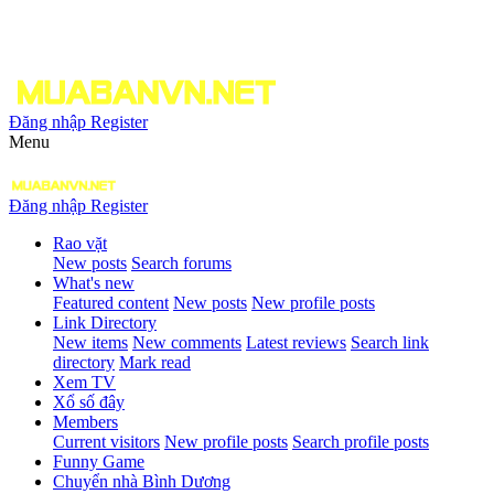
Đăng nhập
Register
Menu
Đăng nhập
Register
Rao vặt
New posts
Search forums
What's new
Featured content
New posts
New profile posts
Link Directory
New items
New comments
Latest reviews
Search link
directory
Mark read
Xem TV
Xổ số đây
Members
Current visitors
New profile posts
Search profile posts
Funny Game
Chuyển nhà Bình Dương