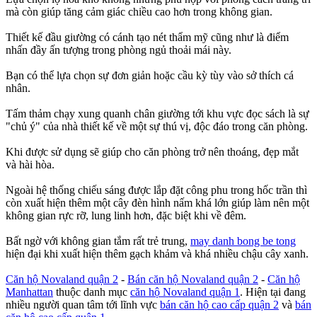
mà còn giúp tăng cảm giác chiều cao hơn trong không gian.
Thiết kế đầu giường có cánh tạo nét thẩm mỹ cũng như là điểm
nhấn đầy ấn tượng trong phòng ngủ thoải mái này.
Bạn có thể lựa chọn sự đơn giản hoặc cầu kỳ tùy vào sở thích cá
nhân.
Tấm thảm chạy xung quanh chân giường tới khu vực đọc sách là sự
"chủ ý" của nhà thiết kế về một sự thú vị, độc đáo trong căn phòng.
Khi được sử dụng sẽ giúp cho căn phòng trở nên thoáng, đẹp mắt
và hài hòa.
Ngoài hệ thống chiếu sáng được lắp đặt công phu trong hốc trần thì
còn xuất hiện thêm một cây đèn hình nấm khá lớn giúp làm nên một
không gian rực rỡ, lung linh hơn, đặc biệt khi về đêm.
Bất ngờ với không gian tắm rất trẻ trung,
may danh bong be tong
hiện đại khi xuất hiện thêm gạch khảm và khá nhiều chậu cây xanh.
Căn hộ Novaland quận 2
-
Bán căn hộ Novaland quận 2
-
Căn hộ
Manhattan
thuộc danh mục
căn hộ Novaland quận 1
. Hiện tại đang
nhiều người quan tâm tới lĩnh vực
bán căn hộ cao cấp quận 2
và
bán