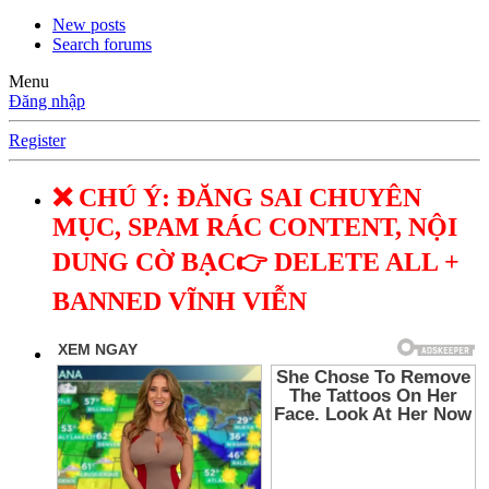
New posts
Search forums
Menu
Đăng nhập
Register
❌ CHÚ Ý: ĐĂNG SAI CHUYÊN
MỤC, SPAM RÁC CONTENT, NỘI
DUNG CỜ BẠC👉 DELETE ALL +
BANNED VĨNH VIỄN