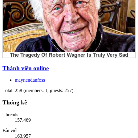
Thành viên online
maynendanfoss
Total: 258 (members: 1, guests: 257)
Thống kê
Threads
157,469
Bài viết
163,957