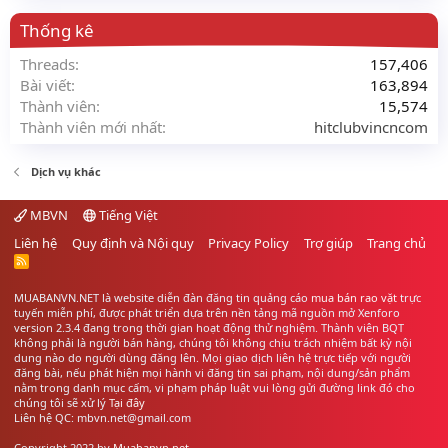
Thống kê
Threads
157,406
Bài viết
163,894
Thành viên
15,574
Thành viên mới nhất
hitclubvincncom
Dịch vụ khác
MBVN
Tiếng Việt
Liên hệ
Quy định và Nội quy
Privacy Policy
Trợ giúp
Trang chủ
R
S
S
MUABANVN.NET là website diễn đàn đăng tin quảng cáo
mua bán rao vặt
trực
tuyến miễn phí, được phát triển dựa trên nền tảng mã nguồn mở Xenforo
version 2.3.4 đang trong thời gian hoạt động thử nghiệm. Thành viên BQT
không phải là người bán hàng, chúng tôi không chịu trách nhiệm bất kỳ nội
dung nào do người dùng đăng lên. Mọi giao dịch liên hệ trực tiếp với người
đăng bài, nếu phát hiện mọi hành vi đăng tin sai phạm, nội dung/sản phẩm
nằm trong danh mục cấm, vi phạm pháp luật vui lòng gửi đường link đó cho
chúng tôi sẽ xử lý
Tại đây
Liên hệ QC: mbvn.net@gmail.com
Copyright 2022 by
Muabanvn.net