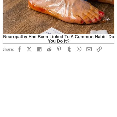
Facebook
X (Twitter)
LinkedIn
Reddit
Pinterest
Tumblr
WhatsApp
Email
Link
Share: