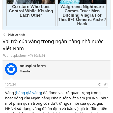
Dịch vụ khác
Vai trò của vàng trong ngân hàng nhà nước
Việt Nam
T
N
onusplatform
10/5/24
h
g
r
à
onusplatform
e
y
Member
a
g
d
ử
s
i
10/5/24
#1
t
a
Vàng (
bảng giá vàng
) đã đóng vai trò quan trọng trong
r
hoạt động của Ngân hàng Nhà nước Việt Nam (NHNN) như
t
một phần quan trọng của dự trữ ngoại hối của quốc gia.
e
NHNN sử dụng vàng để ổn định và bảo vệ giá trị đồng tiền
r