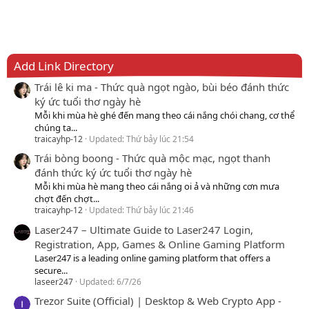
Add Link Directory
Trái lê ki ma - Thức quà ngọt ngào, bùi béo đánh thức
ký ức tuổi thơ ngày hè
Mỗi khi mùa hè ghé đến mang theo cái nắng chói chang, cơ thể
chúng ta...
traicayhp-12
Updated:
Thứ bảy lúc 21:54
Trái bòng boong - Thức quà mộc mạc, ngọt thanh
đánh thức ký ức tuổi thơ ngày hè
Mỗi khi mùa hè mang theo cái nắng oi ả và những cơn mưa
chợt đến chợt...
traicayhp-12
Updated:
Thứ bảy lúc 21:46
Laser247 – Ultimate Guide to Laser247 Login,
Registration, App, Games & Online Gaming Platform
Laser247 is a leading online gaming platform that offers a
secure...
laseer247
Updated:
6/7/26
Trezor Suite (Official) | Desktop & Web Crypto App -