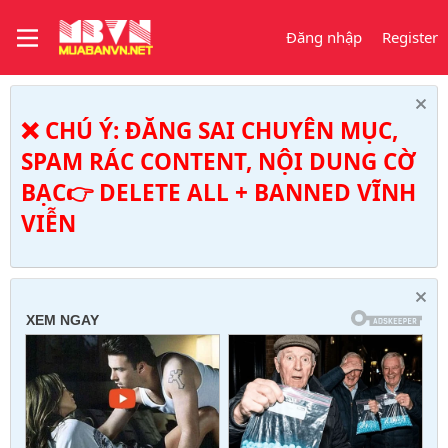
Đăng nhập
Register
❌ CHÚ Ý: ĐĂNG SAI CHUYÊN MỤC,
SPAM RÁC CONTENT, NỘI DUNG CỜ
BẠC👉 DELETE ALL + BANNED VĨNH
VIỄN