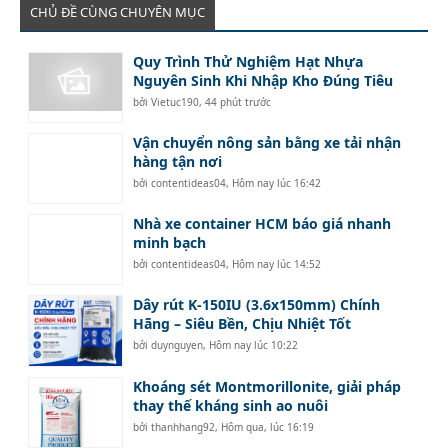
CHỦ ĐỀ CÙNG CHUYÊN MỤC
Quy Trình Thử Nghiệm Hạt Nhựa
Nguyên Sinh Khi Nhập Kho Đúng Tiêu
bởi
Vietuc190
,
44 phút trước
Vận chuyển nông sản bằng xe tải nhận
hàng tận nơi
bởi
contentideas04
,
Hôm nay lúc 16:42
Nhà xe container HCM báo giá nhanh
minh bạch
bởi
contentideas04
,
Hôm nay lúc 14:52
Dây rút K-150IU (3.6x150mm) Chính
Hãng – Siêu Bền, Chịu Nhiệt Tốt
bởi
duynguyen
,
Hôm nay lúc 10:22
Khoáng sét Montmorillonite, giải pháp
thay thế kháng sinh ao nuôi
bởi
thanhhang92
,
Hôm qua, lúc 16:19