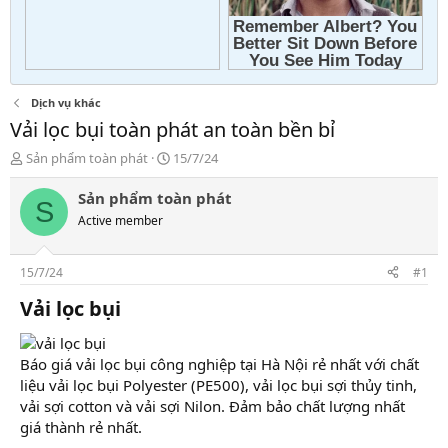
Dịch vụ khác
Vải lọc bụi toàn phát an toàn bền bỉ
T
N
Sản phẩm toàn phát
15/7/24
h
g
r
à
Sản phẩm toàn phát
S
e
y
Active member
a
g
d
ử
s
i
15/7/24
#1
t
a
Vải lọc bụi​
r
t
e
Báo giá vải lọc bụi công nghiệp tại Hà Nội rẻ nhất với chất
r
liệu vải lọc bụi Polyester (PE500), vải lọc bụi sợi thủy tinh,
vải sợi cotton và vải sợi Nilon. Đảm bảo chất lượng nhất
giá thành rẻ nhất.