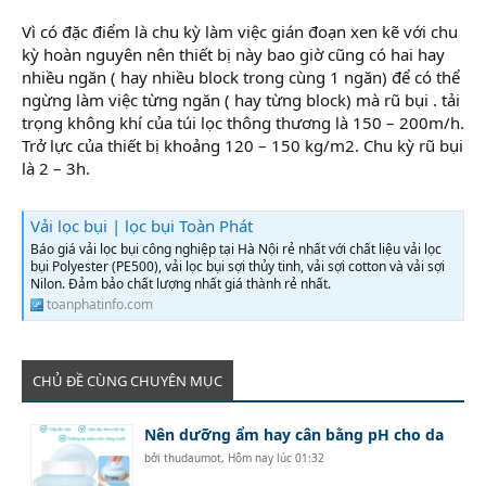
Vì có đặc điểm là chu kỳ làm việc gián đoạn xen kẽ với chu
kỳ hoàn nguyên nên thiết bị này bao giờ cũng có hai hay
nhiều ngăn ( hay nhiều block trong cùng 1 ngăn) để có thể
ngừng làm việc từng ngăn ( hay từng block) mà rũ bụi . tải
trọng không khí của túi lọc thông thương là 150 – 200m/h.
Trở lực của thiết bị khoảng 120 – 150 kg/m2. Chu kỳ rũ bụi
là 2 – 3h.
Vải lọc bụi | lọc bụi Toàn Phát
Báo giá vải lọc bụi công nghiệp tại Hà Nội rẻ nhất với chất liệu vải lọc
bụi Polyester (PE500), vải lọc bụi sợi thủy tinh, vải sợi cotton và vải sợi
Nilon. Đảm bảo chất lượng nhất giá thành rẻ nhất.
toanphatinfo.com
CHỦ ĐỀ CÙNG CHUYÊN MỤC
Nên dưỡng ẩm hay cân bằng pH cho da
bởi
thudaumot
,
Hôm nay lúc 01:32