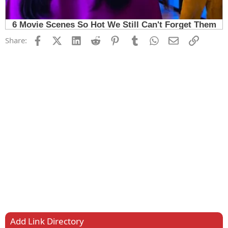
Facebook
X (Twitter)
LinkedIn
Reddit
Pinterest
Tumblr
WhatsApp
Email
Link
Share:
Add Link Directory