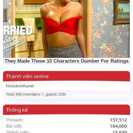
Thành viên online
hitclubvinhunet
Total: 560 (members: 1, guests: 559)
Thống kê
Threads
157,512
Bài viết
164,000
Thành viên
15,630