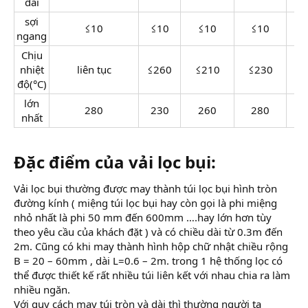
dài
sợi
≤10
≤10
≤10
≤10
ngang
Chịu
nhiệt
liên tục
≤260
≤210
≤230
≤2
độ(°C)
lớn
280
230
260
280
nhất
Đặc điểm của vải lọc bụi:
Vải lọc bụi thường được may thành túi lọc bụi hình tròn
đường kính ( miệng túi lọc bụi hay còn gọi là phi miệng
nhỏ nhất là phi 50 mm đến 600mm ….hay lớn hơn tùy
theo yêu cầu của khách đặt ) và có chiều dài từ 0.3m đến
2m. Cũng có khi may thành hình hộp chữ nhật chiều rộng
B = 20 – 60mm , dài L=0.6 – 2m. trong 1 hệ thống lọc có
thể được thiết kế rất nhiều túi liên kết với nhau chia ra làm
nhiều ngăn.
Với quy cách may túi tròn và dài thì thường người ta