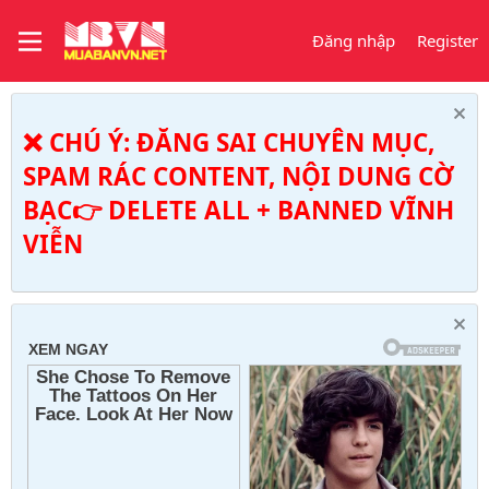
Đăng nhập
Register
❌ CHÚ Ý: ĐĂNG SAI CHUYÊN MỤC,
SPAM RÁC CONTENT, NỘI DUNG CỜ
BẠC👉 DELETE ALL + BANNED VĨNH
VIỄN