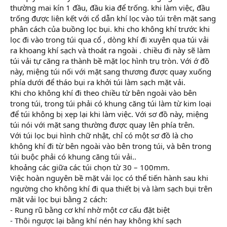
thường mai kín 1 đầu, đầu kia để trống. khi làm việc, đầu
trống được liên kết với cổ dẫn khí lọc vào túi trên mặt sang
phân cách của buồng lọc bụi. khi cho không khí trước khi
lọc đi vào trong túi qua cổ , dòng khí đi xuyên qua túi vải
ra khoang khí sạch và thoát ra ngoài . chiều đi này sẽ làm
túi vải tự căng ra thành bề mặt lọc hình trụ tròn. Với ớ đồ
này, miệng túi nối với mặt sang thương được quay xuống
phía dưới để tháo bụi ra khởi túi làm sạch mặt vải.
Khi cho không khí đi theo chiều từ bên ngoài vào bên
trong túi, trong túi phải có khung căng túi làm từ kim loại
để túi không bị xẹp lại khi làm việc. Với sơ đồ này, miệng
túi nói với mặt sang thường được quay lên phía trên.
Với túi lọc bụi hình chữ nhật, chỉ có một sơ đồ là cho
không khí đi từ bên ngoài vào bên trong túi, và bên trong
túi buộc phải có khung căng túi vải..
khoảng các giữa các túi chọn từ 30 – 100mm.
Việc hoàn nguyên bề mặt vải lọc có thể tiến hành sau khi
ngường cho không khí đi qua thiết bị và làm sạch bụi trên
mặt vải lọc bụi bằng 2 cách:
- Rung rũ bằng cơ khí nhờ một cơ cấu đặt biệt
- Thôi ngược lại bằng khí nén hay không khí sạch