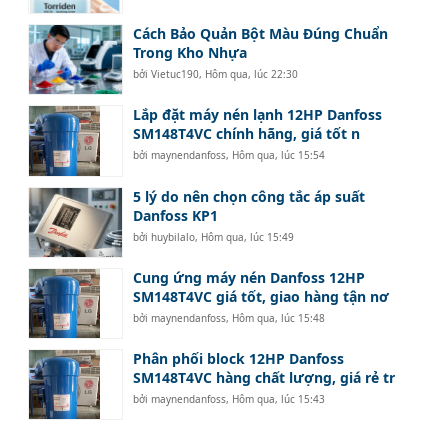
Cách Bảo Quản Bột Màu Đúng Chuẩn
Trong Kho Nhựa
bởi
Vietuc190
,
Hôm qua, lúc 22:30
Lắp đặt máy nén lạnh 12HP Danfoss
SM148T4VC chính hãng, giá tốt n
bởi
maynendanfoss
,
Hôm qua, lúc 15:54
5 lý do nên chọn công tắc áp suất
Danfoss KP1
bởi
huybilalo
,
Hôm qua, lúc 15:49
Cung ứng máy nén Danfoss 12HP
SM148T4VC giá tốt, giao hàng tận nơ
bởi
maynendanfoss
,
Hôm qua, lúc 15:48
Phân phối block 12HP Danfoss
SM148T4VC hàng chất lượng, giá rẻ tr
bởi
maynendanfoss
,
Hôm qua, lúc 15:43