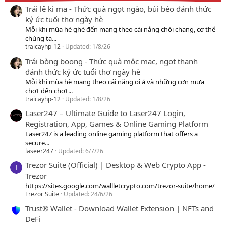
Trái lê ki ma - Thức quà ngọt ngào, bùi béo đánh thức
ký ức tuổi thơ ngày hè
Mỗi khi mùa hè ghé đến mang theo cái nắng chói chang, cơ thể
chúng ta...
traicayhp-12
Updated:
1/8/26
Trái bòng boong - Thức quà mộc mạc, ngọt thanh
đánh thức ký ức tuổi thơ ngày hè
Mỗi khi mùa hè mang theo cái nắng oi ả và những cơn mưa
chợt đến chợt...
traicayhp-12
Updated:
1/8/26
Laser247 – Ultimate Guide to Laser247 Login,
Registration, App, Games & Online Gaming Platform
Laser247 is a leading online gaming platform that offers a
secure...
laseer247
Updated:
6/7/26
Trezor Suite (Official) | Desktop & Web Crypto App -
Trezor
https://sites.google.com/wallletcrypto.com/trezor-suite/home/
Trezor Suite
Updated:
24/6/26
Trust® Wallet - Download Wallet Extension | NFTs and
DeFi