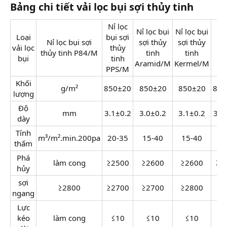
Bảng chi tiết vải lọc bụi sợi thủy tinh​
Nỉ lọc
Nỉ lọc bụi
Nỉ lọc bụi
Loại
bụi sợi
Nỉ lọc bụi sợi
sợi thủy
sợi thủy
vải lọc
thủy
thủy tinh P84/M
tinh
tinh
bụi
tinh
Aramid/M
Kermel/M
PPS/M
Khối
g/m²
850±20
850±20
850±20
850
lượng
Độ
mm
3.1±0.2
3.0±0.2
3.1±0.2
3.1
dày
Tính
m³/m².min.200pa
20-35
15-40
15-40
15
thấm
Phá
làm cong
≥2500
≥2600
≥2600
≥2
hủy
sợi
≥2800
≥2700
≥2700
≥2800
ngang
Lực
kéo
làm cong
≤10
≤10
≤10
≤