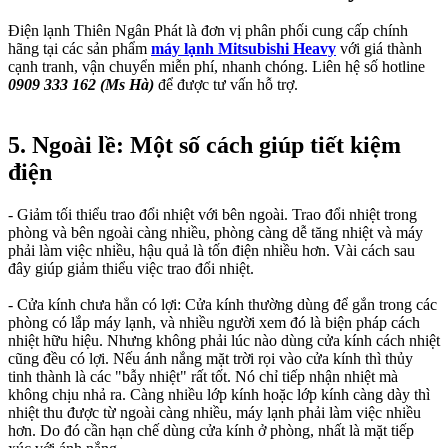
Điện lạnh Thiên Ngân Phát là đơn vị phân phối cung cấp chính
hãng tại các sản phẩm
máy lạnh Mitsubishi Heavy
với giá thành
cạnh tranh, vận chuyển miễn phí, nhanh chóng. Liên hệ số hotline
0909 333 162 (Ms Hà)
để được tư vấn hỗ trợ.
5. Ngoài lề: Một số cách giúp tiết kiệm
điện
- Giảm tối thiểu trao đổi nhiệt với bên ngoài. Trao đổi nhiệt trong
phòng và bên ngoài càng nhiều, phòng càng dễ tăng nhiệt và máy
phải làm việc nhiều, hậu quả là tốn điện nhiều hơn. Vài cách sau
đây giúp giảm thiểu việc trao đổi nhiệt.
- Cửa kính chưa hẳn có lợi: Cửa kính thường dùng để gắn trong các
phòng có lắp máy lạnh, và nhiều người xem đó là biện pháp cách
nhiệt hữu hiệu. Nhưng không phải lúc nào dùng cửa kính cách nhiệt
cũng đều có lợi. Nếu ánh nắng mặt trời rọi vào cửa kính thì thủy
tinh thành là các "bẫy nhiệt" rất tốt. Nó chỉ tiếp nhận nhiệt mà
không chịu nhả ra. Càng nhiều lớp kính hoặc lớp kính càng dày thì
nhiệt thu được từ ngoài càng nhiều, máy lạnh phải làm việc nhiều
hơn. Do đó cần hạn chế dùng cửa kính ở phòng, nhất là mặt tiếp