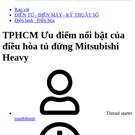
Rao vặt
ĐIỆN TỬ - ĐIỆN MÁY - KỸ THUẬT SỐ
Điện lạnh - Điều hòa
TPHCM
Ưu điểm nổi bật của
điều hòa tủ đứng Mitsubishi
Heavy
Thread starter
tranthibinh