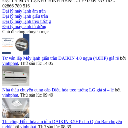
ĐẠI LÝ MÁY LẠNH CHÍNH HÃNG - LH: 0909 333 162 -
02866 789 516
Đại lý máy lạnh âm trần
Đại lý máy lạnh giấu trần
Đại lý máy lạnh treo tường
Đại lý máy lạnh tủ đứng
Chủ đề cùng chuyên mục
Tư vấn lắp Máy lạnh giấu trần DAIKIN 4.0 ngựa (4.0HP) giá rẻ
bởi
vinhphat
,
Thứ sáu lúc 14:05
Nhà thầu chuyên cung cấp Điều hòa treo tường LG giá sỉ – lẻ
bởi
vinhphat
,
Thứ sáu lúc 09:49
Thi công Điều hòa âm trần DAIKIN 3.5HP cho Quán Bar chuyên
nghiệ
bởi
vinhphat
,
Thứ sáu lúc 08:39