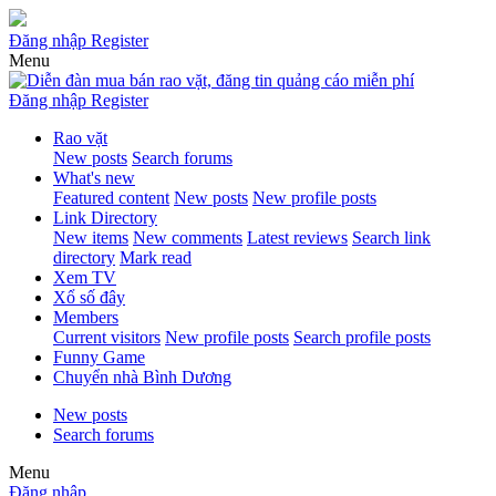
Đăng nhập
Register
Menu
Đăng nhập
Register
Rao vặt
New posts
Search forums
What's new
Featured content
New posts
New profile posts
Link Directory
New items
New comments
Latest reviews
Search link
directory
Mark read
Xem TV
Xổ số đây
Members
Current visitors
New profile posts
Search profile posts
Funny Game
Chuyển nhà Bình Dương
New posts
Search forums
Menu
Đăng nhập