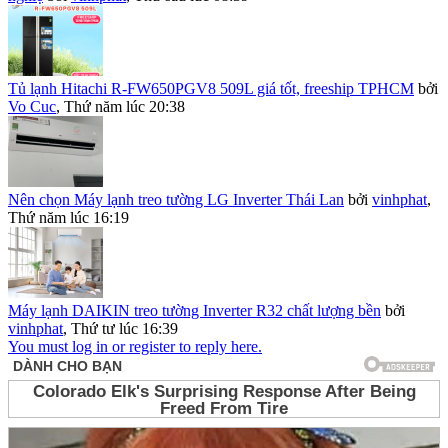
Tủ lạnh Hitachi R-FW650PGV8 509L giá tốt, freeship TPHCM
bởi
Vo Cuc
,
Thứ năm lúc 20:38
Nên chọn Máy lạnh treo tường LG Inverter Thái Lan
bởi
vinhphat
,
Thứ năm lúc 16:19
Máy lạnh DAIKIN treo tường Inverter R32 chất lượng bền
bởi
vinhphat
,
Thứ tư lúc 16:39
You must log in or register to reply here.