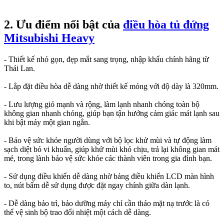
2. Ưu điểm nổi bật của
điều hòa tủ đứng
Mitsubishi Heavy
- Thiết kế nhỏ gọn, đẹp mắt sang trọng, nhập khẩu chính hãng từ
Thái Lan.
- Lắp đặt điều hòa dễ dàng nhờ thiết kế mỏng với độ dày là 320mm.
- Lưu lượng gió mạnh và rộng, làm lạnh nhanh chóng toàn bộ
không gian nhanh chóng, giúp bạn tận hưởng cảm giác mát lạnh sau
khi bật máy một gian ngắn.
- Bảo vệ sức khỏe người dùng với bộ lọc khử mùi và tự động làm
sạch diệt bỏ vi khuẩn, giúp khử mùi khó chịu, trả lại không gian mát
mẻ, trong lành bảo vệ sức khỏe các thành viên trong gia đình bạn.
- Sử dụng điều khiển dễ dàng nhờ bảng điều khiển LCD màn hình
to, nút bấm dễ sử dụng được đặt ngay chính giữa dàn lạnh.
- Dễ dàng bảo trì, bảo dưỡng máy chỉ cần tháo mặt nạ trước là có
thể vệ sinh bộ trao đổi nhiệt một cách dễ dàng.