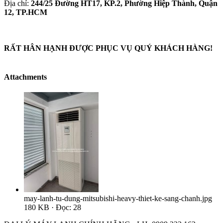
Địa chỉ:
244/25 Đường HT17, KP.2, Phường Hiệp Thành, Quận
12, TP.HCM
RẤT HÂN HẠNH ĐƯỢC PHỤC VỤ QUÝ KHÁCH HÀNG!
Attachments
may-lanh-tu-dung-mitsubishi-heavy-thiet-ke-sang-chanh.jpg
180 KB · Đọc: 28