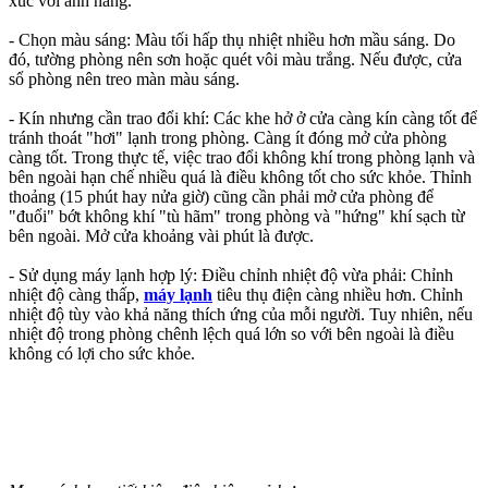
xúc với ánh nắng.
- Chọn màu sáng: Màu tối hấp thụ nhiệt nhiều hơn mầu sáng. Do
đó, tường phòng nên sơn hoặc quét vôi màu trắng. Nếu được, cửa
sổ phòng nên treo màn màu sáng.
- Kín nhưng cần trao đổi khí: Các khe hở ở cửa càng kín càng tốt để
tránh thoát "hơi" lạnh trong phòng. Càng ít đóng mở cửa phòng
càng tốt. Trong thực tế, việc trao đổi không khí trong phòng lạnh và
bên ngoài hạn chế nhiều quá là điều không tốt cho sức khỏe. Thỉnh
thoảng (15 phút hay nửa giờ) cũng cần phải mở cửa phòng để
"đuổi" bớt không khí "tù hãm" trong phòng và "hứng" khí sạch từ
bên ngoài. Mở cửa khoảng vài phút là được.
- Sử dụng máy lạnh hợp lý: Điều chỉnh nhiệt độ vừa phải: Chỉnh
nhiệt độ càng thấp,
máy lạnh
tiêu thụ điện càng nhiều hơn. Chỉnh
nhiệt độ tùy vào khả năng thích ứng của mỗi người. Tuy nhiên, nếu
nhiệt độ trong phòng chênh lệch quá lớn so với bên ngoài là điều
không có lợi cho sức khỏe.