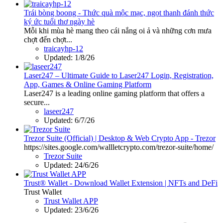
Trái bòng boong - Thức quà mộc mạc, ngọt thanh đánh thức
ký ức tuổi thơ ngày hè
Mỗi khi mùa hè mang theo cái nắng oi ả và những cơn mưa
chợt đến chợt...
traicayhp-12
Updated:
1/8/26
Laser247 – Ultimate Guide to Laser247 Login, Registration,
App, Games & Online Gaming Platform
Laser247 is a leading online gaming platform that offers a
secure...
laseer247
Updated:
6/7/26
Trezor Suite (Official) | Desktop & Web Crypto App - Trezor
https://sites.google.com/wallletcrypto.com/trezor-suite/home/
Trezor Suite
Updated:
24/6/26
Trust® Wallet - Download Wallet Extension | NFTs and DeFi
Trust Wallet
Trust Wallet APP
Updated:
23/6/26