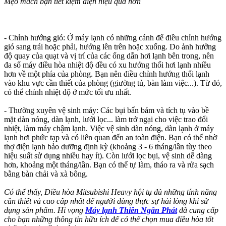
Mẹo mách bạn tiết kiệm điện hiệu quả hơn
- Chỉnh hướng gió: Ở máy lạnh có những cánh để điều chỉnh hướng
gió sang trái hoặc phải, hướng lên trên hoặc xuống. Do ảnh hưởng
độ quay của quạt và vị trí của các ống dẫn hơi lạnh bên trong, nên
đa số máy điều hòa nhiệt độ đều có xu hướng thổi hơi lạnh nhiều
hơn về một phía của phòng. Bạn nên điều chỉnh hướng thổi lạnh
vào khu vực cần thiết của phòng (giường tủ, bàn làm việc...). Từ đó,
có thể chỉnh nhiệt độ ở mức tối ưu nhất.
- Thường xuyên vệ sinh máy: Các bụi bẩn bám và tích tụ vào bề
mặt dàn nóng, dàn lạnh, lưới lọc... làm trở ngại cho việc trao đổi
nhiệt, làm máy chậm lạnh. Việc vệ sinh dàn nóng, dàn lạnh ở máy
lạnh hơi phức tạp và có liên quan đến an toàn điện. Bạn có thể nhờ
thợ điện lạnh bảo dưỡng định kỳ (khoảng 3 - 6 tháng/lần tùy theo
hiệu suất sử dụng nhiều hay ít). Còn lưới lọc bụi, vệ sinh dễ dàng
hơn, khoảng một tháng/lần. Bạn có thể tự làm, tháo ra và rửa sạch
bằng bàn chải và xà bông.
Có thể thấy, Điều hòa Mitsubishi Heavy hội tụ đủ những tính năng
cần thiết và cao cấp nhất để người dùng thực sự hài lòng khi sử
dụng sản phẩm. Hi vọng
Máy lạnh Thiên Ngân Phát
đã cung cấp
cho bạn những thông tin hữu ích để có thể chọn mua điều hòa tốt