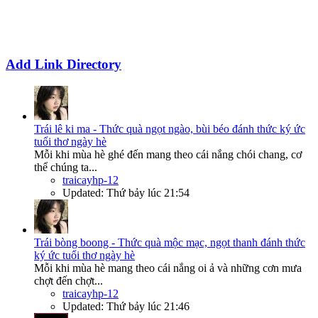
Add Link Directory
Trái lê ki ma - Thức quà ngọt ngào, bùi béo đánh thức ký ức
tuổi thơ ngày hè
Mỗi khi mùa hè ghé đến mang theo cái nắng chói chang, cơ
thể chúng ta...
traicayhp-12
Updated:
Thứ bảy lúc 21:54
Trái bòng boong - Thức quà mộc mạc, ngọt thanh đánh thức
ký ức tuổi thơ ngày hè
Mỗi khi mùa hè mang theo cái nắng oi ả và những cơn mưa
chợt đến chợt...
traicayhp-12
Updated:
Thứ bảy lúc 21:46