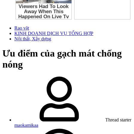
Rao vặt
KINH DOANH DỊCH VỤ TỔNG HỢP
Nội thất, Xây dựng
Ưu điểm của gạch mát chống
nóng
Thread starter
maokamikaa