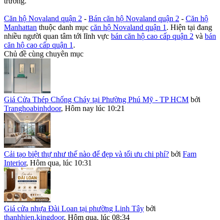
trường.
Căn hộ Novaland quận 2
-
Bán căn hộ Novaland quận 2
-
Căn hộ
Manhattan
thuộc danh mục
căn hộ Novaland quận 1
. Hiện tại đang
nhiều người quan tâm tới lĩnh vực
bán căn hộ cao cấp quận 2
và
bán
căn hộ cao cấp quận 1
.
Chủ đề cùng chuyên mục
Giá Cửa Thép Chống Cháy tại Phường Phú Mỹ - TP HCM
bởi
Tranghoabinhdoor
,
Hôm nay lúc 10:21
Cải tạo biệt thự như thế nào để đẹp và tối ưu chi phí?
bởi
Fam
Interior
,
Hôm qua, lúc 10:31
Giá cửa nhựa Đài Loan tại phường Linh Tây
bởi
thanhhien.kingdoor
,
Hôm qua, lúc 08:34