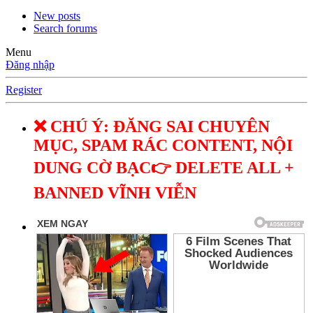
New posts
Search forums
Menu
Đăng nhập
Register
❌ CHÚ Ý: ĐĂNG SAI CHUYÊN
MỤC, SPAM RÁC CONTENT, NỘI
DUNG CỜ BẠC👉 DELETE ALL +
BANNED VĨNH VIỄN