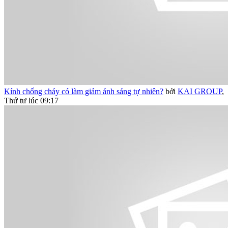
Kính chống cháy có làm giảm ánh sáng tự nhiên?
bởi
KAI GROUP
,
Thứ tư lúc 09:17