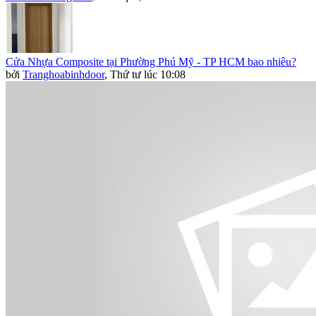
Cửa Nhựa Composite tại Phường Phú Mỹ - TP HCM bao nhiêu?
bởi
Tranghoabinhdoor
,
Thứ tư lúc 10:08