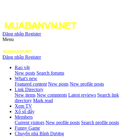
Đăng nhập
Register
Menu
Đăng nhập
Register
Rao vặt
New posts
Search forums
What's new
Featured content
New posts
New profile posts
Link Directory
New items
New comments
Latest reviews
Search link
directory
Mark read
Xem TV
Xổ số đây
Members
Current visitors
New profile posts
Search profile posts
Funny Game
Chuyển nhà Bình Dương