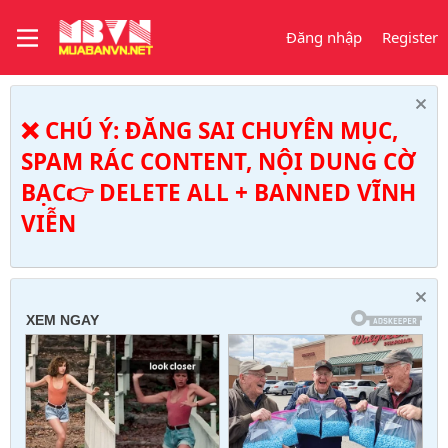
Đăng nhập
Register
❌ CHÚ Ý: ĐĂNG SAI CHUYÊN MỤC,
SPAM RÁC CONTENT, NỘI DUNG CỜ
BẠC👉 DELETE ALL + BANNED VĨNH
VIỄN