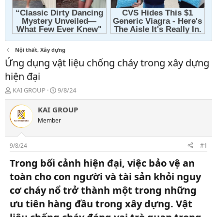
Nội thất, Xây dựng
Ứng dụng vật liệu chống cháy trong xây dựng
hiện đại
T
N
KAI GROUP
9/8/24
h
g
r
à
KAI GROUP
e
y
Member
a
g
d
ử
s
i
9/8/24
#1
t
a
Trong bối cảnh hiện đại, việc bảo vệ an
r
toàn cho con người và tài sản khỏi nguy
t
e
cơ cháy nổ trở thành một trong những
r
ưu tiên hàng đầu trong xây dựng. Vật