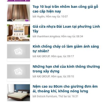
Top 10 loại trần nhôm ban công giả gỗ
cao cấp hiện nay
bởi
Huyền
,
Hôm nay lúc 10:07
Giá cửa nhựa Đài Loan tại phường Linh
Tây
bởi
thanhhien.kingdoor
,
Hôm nay lúc 08:34
Kính chống cháy có làm giảm ánh sáng
tự nhiên?
bởi
KAI GROUP
,
Hôm qua, lúc 09:17
Những hạn chế của kính thông thường
trong xây dựng
bởi
KAI GROUP
,
Hôm qua, lúc 09:10
Nệm cao su 80cm cho giường đơn êm
ái, thoáng khí, không nóng lưng
bởi
Instock Furniture
,
Thứ ba lúc 16:31