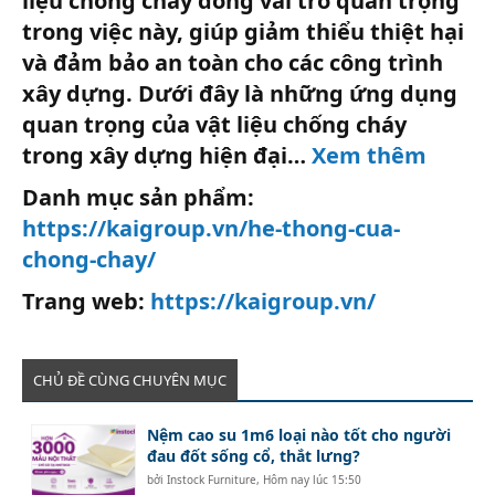
liệu chống cháy đóng vai trò quan trọng
trong việc này, giúp giảm thiểu thiệt hại
và đảm bảo an toàn cho các công trình
xây dựng. Dưới đây là những ứng dụng
quan trọng của vật liệu chống cháy
trong xây dựng hiện đại…
Xem thêm
Danh mục sản phẩm:
https://kaigroup.vn/he-thong-cua-
chong-chay/
Trang web:
https://kaigroup.vn/
CHỦ ĐỀ CÙNG CHUYÊN MỤC
Nệm cao su 1m6 loại nào tốt cho người
đau đốt sống cổ, thắt lưng?
bởi
Instock Furniture
,
Hôm nay lúc 15:50