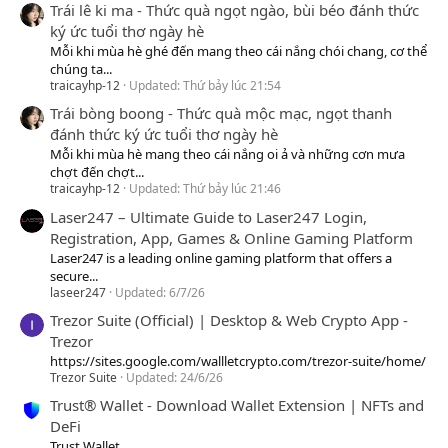
Trái lê ki ma - Thức quà ngọt ngào, bùi béo đánh thức
ký ức tuổi thơ ngày hè
Mỗi khi mùa hè ghé đến mang theo cái nắng chói chang, cơ thể
chúng ta...
traicayhp-12
Updated:
Thứ bảy lúc 21:54
Trái bòng boong - Thức quà mộc mạc, ngọt thanh
đánh thức ký ức tuổi thơ ngày hè
Mỗi khi mùa hè mang theo cái nắng oi ả và những cơn mưa
chợt đến chợt...
traicayhp-12
Updated:
Thứ bảy lúc 21:46
Laser247 – Ultimate Guide to Laser247 Login,
Registration, App, Games & Online Gaming Platform
Laser247 is a leading online gaming platform that offers a
secure...
laseer247
Updated:
6/7/26
Trezor Suite (Official) | Desktop & Web Crypto App -
Trezor
https://sites.google.com/wallletcrypto.com/trezor-suite/home/
Trezor Suite
Updated:
24/6/26
Trust® Wallet - Download Wallet Extension | NFTs and
DeFi
Trust Wallet