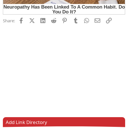
Facebook
X (Twitter)
LinkedIn
Reddit
Pinterest
Tumblr
WhatsApp
Email
Link
Share:
Add Link Directory