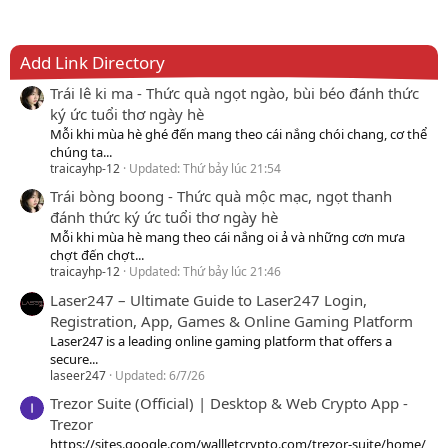
Add Link Directory
Trái lê ki ma - Thức quà ngọt ngào, bùi béo đánh thức
ký ức tuổi thơ ngày hè
Mỗi khi mùa hè ghé đến mang theo cái nắng chói chang, cơ thể
chúng ta...
traicayhp-12
Updated:
Thứ bảy lúc 21:54
Trái bòng boong - Thức quà mộc mạc, ngọt thanh
đánh thức ký ức tuổi thơ ngày hè
Mỗi khi mùa hè mang theo cái nắng oi ả và những cơn mưa
chợt đến chợt...
traicayhp-12
Updated:
Thứ bảy lúc 21:46
Laser247 – Ultimate Guide to Laser247 Login,
Registration, App, Games & Online Gaming Platform
Laser247 is a leading online gaming platform that offers a
secure...
laseer247
Updated:
6/7/26
Trezor Suite (Official) | Desktop & Web Crypto App -
Trezor
https://sites.google.com/wallletcrypto.com/trezor-suite/home/