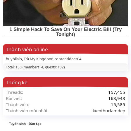
Thành viên online
huybilalo
Trà My Kingdoor
contentideas04
Total: 136 (members: 4, guests: 132)
Thống kê
Threads
157,455
Bài viết
163,943
Thành viên
15,585
Thành viên mới nhất
kienthuclamdep
Tuyển sinh - Đào tạo