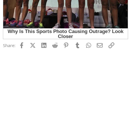
Facebook
X (Twitter)
LinkedIn
Reddit
Pinterest
Tumblr
WhatsApp
Email
Link
Share: