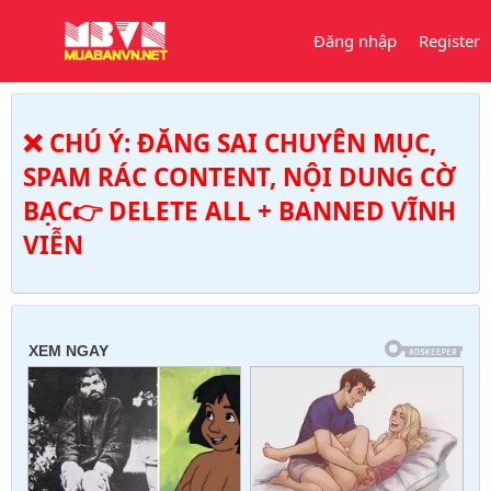
Đăng nhập
Register
❌ CHÚ Ý: ĐĂNG SAI CHUYÊN MỤC,
SPAM RÁC CONTENT, NỘI DUNG CỜ
BẠC👉 DELETE ALL + BANNED VĨNH
VIỄN