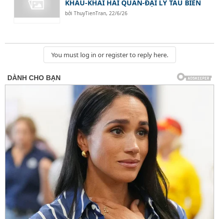
KHẨU-KHAI HẢI QUAN-ĐẠI LÝ TÀU BIỂN
bởi
ThuyTienTran
,
22/6/26
You must log in or register to reply here.