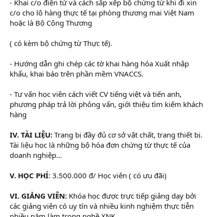
- Khai c/o điện tử và cách sắp xếp bộ chứng từ khi đi xin
c/o cho lô hàng thực tế tại phòng thương mai Việt Nam
hoặc là Bộ Công Thương
( có kèm bộ chứng từ Thực tế).
- Hướng dẫn ghi chép các tờ khai hàng hóa Xuất nhập
khẩu, khai báo trên phần mềm VNACCS.
- Tư vấn học viên cách viết CV tiếng việt và tiến anh,
phương pháp trả lời phỏng vấn, giới thiệu tìm kiếm khách
hàng
IV. TÀI LIỆU:
Trang bị đầy đủ cơ sở vật chất, trang thiết bị.
Tài liệu học là những bộ hóa đơn chứng từ thực tế của
doanh nghiệp...
V. HỌC PHÍ
: 3.500.000 đ/ Học viên ( có ưu đãi)
VI. GIẢNG VIÊN:
Khóa học được trực tiếp giảng dạy bởi
các giảng viên có uy tín và nhiều kinh nghiệm thực tiễn
nhiều năm làm trong nghề XNK