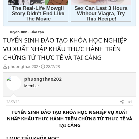
Tuyển sinh - Đào tạo
TUYỂN SINH ĐÀO TẠO KHÓA HỌC NGHIỆP
VỤ XUẤT NHẬP KHẨU THỰC HÀNH TRÊN
CHỨNG TỪ THỰC TẾ VÀ TẠI CẢNG
T
N
phuongthao202
28/7/23
h
g
r
à
phuongthao202
e
y
Member
a
g
d
ử
s
i
28/7/23
#1
t
a
TUYỂN SINH ĐÀO TẠO KHÓA HỌC NGHIỆP VỤ XUẤT
r
NHẬP KHẨU THỰC HÀNH TRÊN CHỨNG TỪ THỰC TẾ VÀ
t
TẠI CẢNG
e
r
I.
MỤC TIÊU KHÓA HỌC: