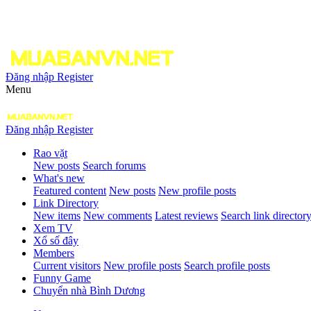
Đăng nhập
Register
Menu
Đăng nhập
Register
Rao vặt
New posts
Search forums
What's new
Featured content
New posts
New profile posts
Link Directory
New items
New comments
Latest reviews
Search link director
Xem TV
Xổ số đây
Members
Current visitors
New profile posts
Search profile posts
Funny Game
Chuyển nhà Bình Dương