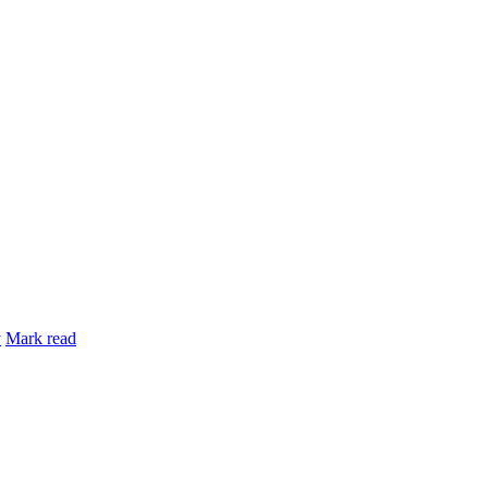
y
Mark read