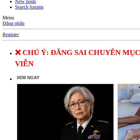
New posts
Search forums
Menu
Đăng nhập
Register
❌ CHÚ Ý: ĐĂNG SAI CHUYÊN MỤC
VIỄN