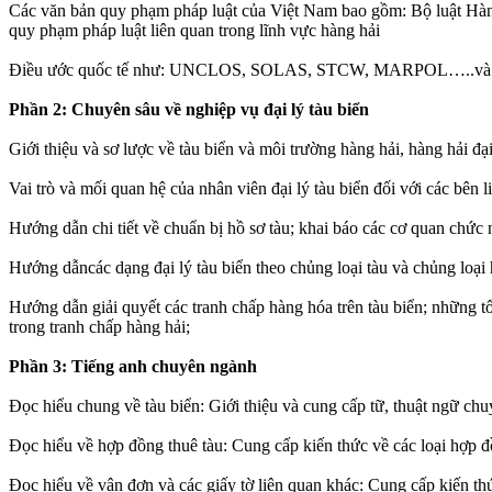
Các văn bản quy phạm pháp luật của Việt Nam bao gồm: Bộ luật Hàng 
quy phạm pháp luật liên quan trong lĩnh vực hàng hải
Điều ước quốc tế như: UNCLOS, SOLAS, STCW, MARPOL…..và các đi
Phần 2: Chuyên sâu về nghiệp vụ đại lý tàu biển
Giới thiệu và sơ lược về tàu biển và môi trường hàng hải, hàng hải đạ
Vai trò và mối quan hệ của nhân viên đại lý tàu biển đối với các bên l
Hướng dẫn chi tiết về chuẩn bị hồ sơ tàu; khai báo các cơ quan chứ
Hướng dẫncác dạng đại lý tàu biển theo chủng loại tàu và chủng loại
Hướng dẫn giải quyết các tranh chấp hàng hóa trên tàu biển; những tổn
trong tranh chấp hàng hải;
Phần 3: Tiếng anh chuyên ngành
Đọc hiểu chung về tàu biển: Giới thiệu và cung cấp tữ, thuật ngữ chu
Đọc hiểu về hợp đồng thuê tàu: Cung cấp kiến thức về các loại hợp đồ
Đọc hiểu về vận đơn và các giấy tờ liên quan khác: Cung cấp kiến th