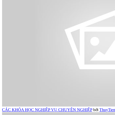
CÁC KHÓA HỌC NGHIỆP VỤ CHUYÊN NGHIỆP
bởi
ThuyTien