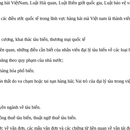
hải ViệtNam, Luật Hải quan, Luật Biên giới quốc gia, Luật bảo vệ và
ều ước quốc tế trong lĩnh vực hàng hải mà Việt nam là thành viê
i cương, khai thác tàu biển, thương mại quốc tế
iên quan, những điều cần biết của nhân viên đại lý tàu biển về các loại h
c năng theo quy phạm của nhà nước;
 hàng hóa phổ biến.
 thất do va chạm hoặc tai nạn hàng hải; Vai trò của đại lý tàu trong v
yên ngành về tàu biển.
ng thuê tàu biển, thuật ngữ thuê tàu biển.
ức về vận đơn, các mẫu vận đơn và các chứng từ liên quan về vận tải đ