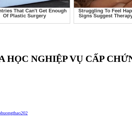
 HỌC NGHIỆP VỤ CẤP CHỨN
phuongthao202