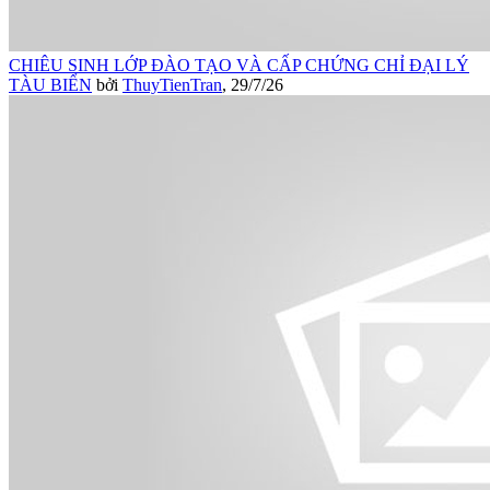
CHIÊU SINH LỚP ĐÀO TẠO VÀ CẤP CHỨNG CHỈ ĐẠI LÝ
TÀU BIỂN
bởi
ThuyTienTran
,
29/7/26