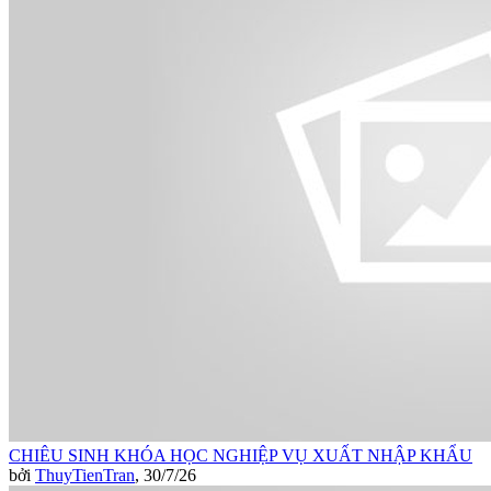
CHIÊU SINH KHÓA HỌC NGHIỆP VỤ XUẤT NHẬP KHẨU
bởi
ThuyTienTran
,
30/7/26