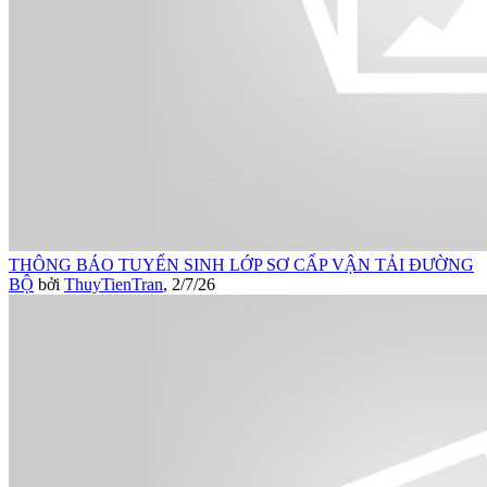
THÔNG BÁO TUYỂN SINH LỚP SƠ CẤP VẬN TẢI ĐƯỜNG
BỘ
bởi
ThuyTienTran
,
2/7/26