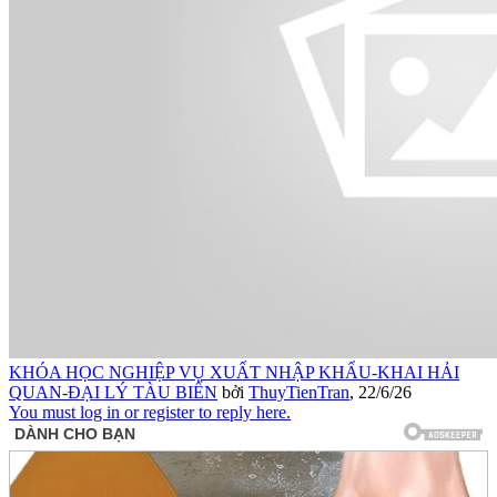
KHÓA HỌC NGHIỆP VỤ XUẤT NHẬP KHẨU-KHAI HẢI
QUAN-ĐẠI LÝ TÀU BIỂN
bởi
ThuyTienTran
,
22/6/26
You must log in or register to reply here.