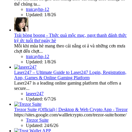
thể chúng ta...
traicayhp-12
Updated:
1/8/26
Trái bòng boong - Thức quà mộc mạc, ngọt thanh đánh thức
ký ức tuổi thơ ngày hè
Mỗi khi mùa hè mang theo cái nắng oi ả và những cơn mưa
chợt đến chợt...
traicayhp-12
Updated:
1/8/26
Laser247 – Ultimate Guide to Laser247 Login, Registration,
App, Games & Online Gaming Platform
Laser247 is a leading online gaming platform that offers a
secure...
laseer247
Updated:
6/7/26
Trezor Suite (Official) | Desktop & Web Crypto App - Trezor
https://sites.google.com/wallletcrypto.com/trezor-suite/home/
Trezor Suite
Updated:
24/6/26