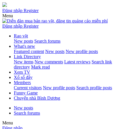
Đăng nhập
Register
Menu
Đăng nhập
Register
Rao vặt
New posts
Search forums
What's new
Featured content
New posts
New profile posts
Link Directory
New items
New comments
Latest reviews
Search link
directory
Mark read
Xem TV
Xổ số đây
Members
Current visitors
New profile posts
Search profile posts
Funny Game
Chuyển nhà Bình Dương
New posts
Search forums
Menu
Đăng nhập