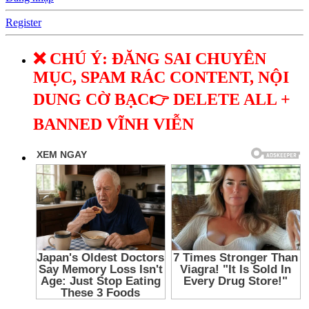
Register
❌ CHÚ Ý: ĐĂNG SAI CHUYÊN
MỤC, SPAM RÁC CONTENT, NỘI
DUNG CỜ BẠC👉 DELETE ALL +
BANNED VĨNH VIỄN