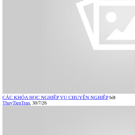
CÁC KHÓA HỌC NGHIỆP VỤ CHUYÊN NGHIỆP
bởi
ThuyTienTran
,
30/7/26