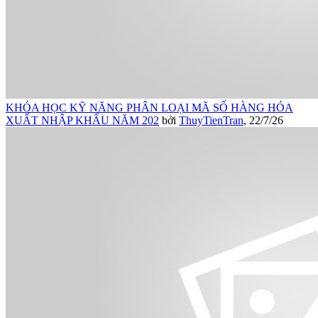
KHÓA HỌC KỸ NĂNG PHÂN LOẠI MÃ SỐ HÀNG HÓA
XUẤT NHẬP KHẨU NĂM 202
bởi
ThuyTienTran
,
22/7/26