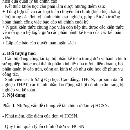
hiệu quả quản lý tài chính cao
- Kết thúc khóa học cần phải làm được những điểm sau:
+ Tổng hợp tất cả các loại luân chuyển tài chính (biểu hiện bằng
tiền) trong các đơn vị hành chính sự nghiệp, giúp kế toán trưởng
hoàn thành công việc báo cáo tài chính cuối kỳ.
+ Ngoài kiến thức chung học viên còn tiếp thu được các kiến thức
về mối quan hệ lôgíc giữa các phần hành kế toán của các kế toán
viên.
+ Lập các báo cáo quyết toán ngân sách
2. Đối tượng học:
- Cán bộ đang công tác tại bộ phận kế toán trong đơn vị hành chính
sự nghiệp thuộc mọi thành phần kinh tế: nhà nước, liên doanh, bộ
phận quản lý cấp trên, công an kinh tế có nhu cầu học để phục vụ
công tác.
- Sinh viên các trường Đại học, Cao đẳng, THCN, học sinh đã tốt
nghiệp THPT, các thành phần lao động xã hội có nhu cầu trang bị
nghiệp vụ kế toán.
3. Nội dung:
Phần I: Những vấn đề chung về tài chính ở đơn vị HCSN.
- Khái niệm, đặc điểm của đơn vị HCSN.
- Quy trình quản lý tài chính ở đơn vị HCSN.