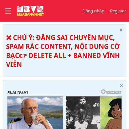
Đăng nhập
Register
❌ CHÚ Ý: ĐĂNG SAI CHUYÊN MỤC,
SPAM RÁC CONTENT, NỘI DUNG CỜ
BẠC👉 DELETE ALL + BANNED VĨNH
VIỄN