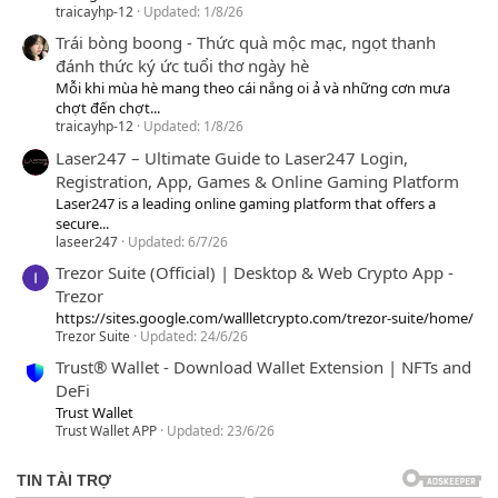
traicayhp-12
Updated:
1/8/26
Trái bòng boong - Thức quà mộc mạc, ngọt thanh
đánh thức ký ức tuổi thơ ngày hè
Mỗi khi mùa hè mang theo cái nắng oi ả và những cơn mưa
chợt đến chợt...
traicayhp-12
Updated:
1/8/26
Laser247 – Ultimate Guide to Laser247 Login,
Registration, App, Games & Online Gaming Platform
Laser247 is a leading online gaming platform that offers a
secure...
laseer247
Updated:
6/7/26
Trezor Suite (Official) | Desktop & Web Crypto App -
Trezor
https://sites.google.com/wallletcrypto.com/trezor-suite/home/
Trezor Suite
Updated:
24/6/26
Trust® Wallet - Download Wallet Extension | NFTs and
DeFi
Trust Wallet
Trust Wallet APP
Updated:
23/6/26