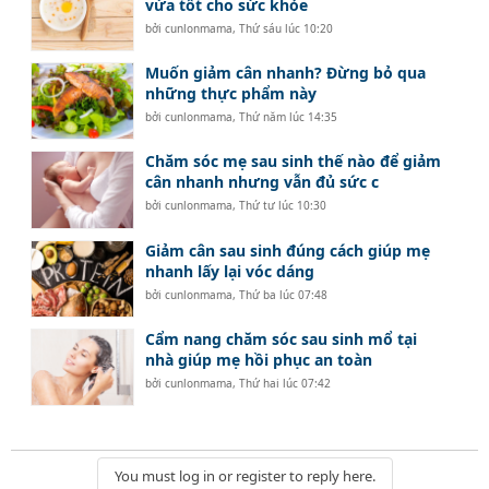
vừa tốt cho sức khỏe
bởi
cunlonmama
,
Thứ sáu lúc 10:20
Muốn giảm cân nhanh? Đừng bỏ qua
những thực phẩm này
bởi
cunlonmama
,
Thứ năm lúc 14:35
Chăm sóc mẹ sau sinh thế nào để giảm
cân nhanh nhưng vẫn đủ sức c
bởi
cunlonmama
,
Thứ tư lúc 10:30
Giảm cân sau sinh đúng cách giúp mẹ
nhanh lấy lại vóc dáng
bởi
cunlonmama
,
Thứ ba lúc 07:48
Cẩm nang chăm sóc sau sinh mổ tại
nhà giúp mẹ hồi phục an toàn
bởi
cunlonmama
,
Thứ hai lúc 07:42
You must log in or register to reply here.