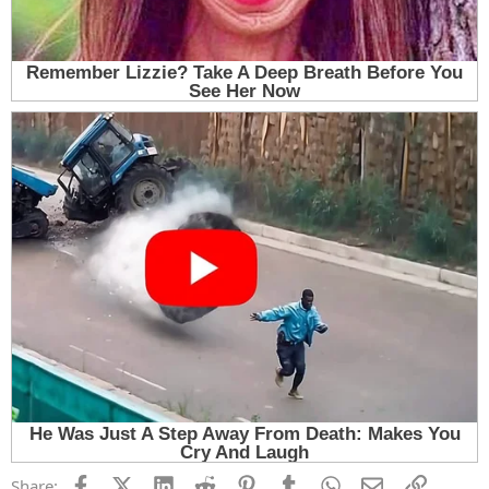
Facebook
X (Twitter)
LinkedIn
Reddit
Pinterest
Tumblr
WhatsApp
Email
Link
Share: