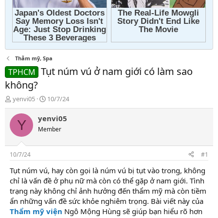
Thẫm mỹ, Spa
Tụt núm vú ở nam giới có làm sao
TPHCM
không?
T
N
yenvi05
10/7/24
h
g
r
à
yenvi05
Y
e
y
Member
a
g
d
ử
s
i
10/7/24
#1
t
a
Tụt núm vú, hay còn gọi là núm vú bị tụt vào trong, không
r
chỉ là vấn đề ở phụ nữ mà còn có thể gặp ở nam giới. Tình
t
trạng này không chỉ ảnh hưởng đến thẩm mỹ mà còn tiềm
e
ẩn những vấn đề sức khỏe nghiêm trọng. Bài viết này của
r
Thẩm mỹ viện
Ngô Mộng Hùng sẽ giúp bạn hiểu rõ hơn