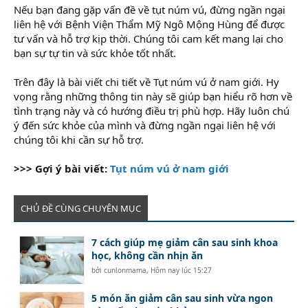
Nếu bạn đang gặp vấn đề về tụt núm vú, đừng ngần ngại
liên hệ với Bệnh Viện Thẩm Mỹ Ngô Mộng Hùng để được
tư vấn và hỗ trợ kịp thời. Chúng tôi cam kết mang lại cho
bạn sự tự tin và sức khỏe tốt nhất.
Trên đây là bài viết chi tiết về Tụt núm vú ở nam giới. Hy
vọng rằng những thông tin này sẽ giúp bạn hiểu rõ hơn về
tình trạng này và có hướng điều trị phù hợp. Hãy luôn chú
ý đến sức khỏe của mình và đừng ngần ngại liên hệ với
chúng tôi khi cần sự hỗ trợ.
>>> Gợi ý bài viết:
Tụt núm vú ở nam giới
CHỦ ĐỀ CÙNG CHUYÊN MỤC
7 cách giúp mẹ giảm cân sau sinh khoa
học, không cần nhịn ăn
bởi
cunlonmama
,
Hôm nay lúc 15:27
5 món ăn giảm cân sau sinh vừa ngon