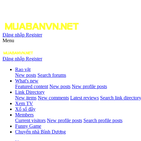
Đăng nhập
Register
Menu
Đăng nhập
Register
Rao vặt
New posts
Search forums
What's new
Featured content
New posts
New profile posts
Link Directory
New items
New comments
Latest reviews
Search link director
Xem TV
Xổ số đây
Members
Current visitors
New profile posts
Search profile posts
Funny Game
Chuyển nhà Bình Dương