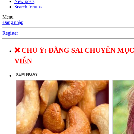
New posts
Search forums
Menu
Đăng nhập
Register
❌ CHÚ Ý: ĐĂNG SAI CHUYÊN MỤC
VIỄN