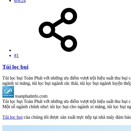
6/8/24
#1
Túi lọc bụi
Túi lọc bụi Toàn Phát với những ưu điểm vượt trội hiệu suất thu bụi 
ngành xi măng, túi lọc bụi ngành rác thải, túi lọc bụi ngành luyện thé
toanphatinfo.com
Túi lọc bụi Toàn Phát với những ưu điểm vượt trội hiệu suất thu bụi 
Một số ngành chính như: túi lọc bụi cho ngành xi măng, túi lọc bụi ng
Túi lọc bụi
của chúng tôi được sản xuất trực tiếp tại nhà máy đảm bả