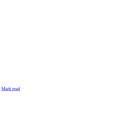
y
Mark read