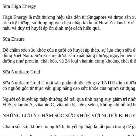
Sữa High Energy
High Energy là một thương hiệu sữa đến từ Singapore và được sản xu
triển kỹ lưỡng, sử dụng nguyên liệu nhập khẩu từ New Zealand. Với 
máu và duy trì huyết áp ổn định một cách hiệu quả.
Sữa Ensure
Để chăm sóc sức khỏe của người có huyết áp thấp, sự lựa chọn sữa đú
dùng Việt Nam. Sữa Ensure được sản xuất bằng những nguyên liệu ch
dưỡng như protein, chất béo, và 24 loại vitamin cùng khoáng chất thi
Sữa Nutricare Gold
Sữa Nutricare Gold là một sản phẩm thuộc công ty TNHH dinh dưỡng N
có nguồn gốc từ thực vật, giúp nâng cao sức khỏe của người sử dụng,
Người có huyết áp thấp thường dễ trải qua tình trạng suy giảm trí nh
FOS, vitamin A, vitamin C, vitamin E, kẽm, selen, không chỉ hỗ trợ h
NHỮNG LƯU Ý CHĂM SÓC SỨC KHỎE VỚI NGƯỜI BỊ HUY
Chăm sóc sức khỏe cho người bị huyết áp thấp là rất quan trọng để gi