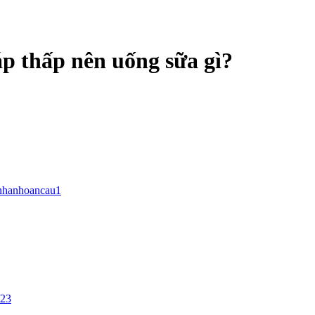
áp thấp nên uống sữa gì?
nhanhoancau1
/23