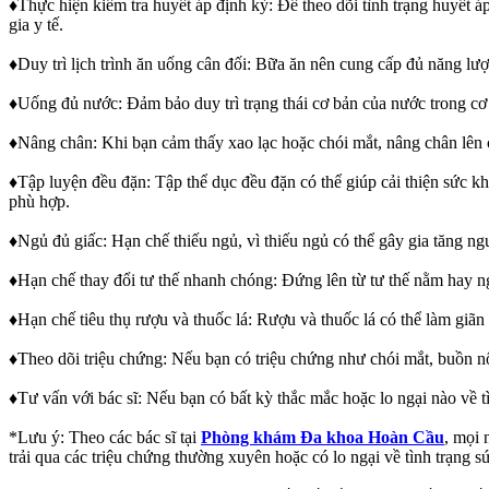
♦Thực hiện kiểm tra huyết áp định kỳ: Để theo dõi tình trạng huyết áp
gia y tế.
♦Duy trì lịch trình ăn uống cân đối: Bữa ăn nên cung cấp đủ năng lượ
♦Uống đủ nước: Đảm bảo duy trì trạng thái cơ bản của nước trong c
♦Nâng chân: Khi bạn cảm thấy xao lạc hoặc chói mắt, nâng chân lên 
♦Tập luyện đều đặn: Tập thể dục đều đặn có thể giúp cải thiện sức k
phù hợp.
♦Ngủ đủ giấc: Hạn chế thiếu ngủ, vì thiếu ngủ có thể gây gia tăng ng
♦Hạn chế thay đổi tư thế nhanh chóng: Đứng lên từ tư thế nằm hay ng
♦Hạn chế tiêu thụ rượu và thuốc lá: Rượu và thuốc lá có thể làm giãn
♦Theo dõi triệu chứng: Nếu bạn có triệu chứng như chói mắt, buồn nô
♦Tư vấn với bác sĩ: Nếu bạn có bất kỳ thắc mắc hoặc lo ngại nào về tì
*Lưu ý: Theo các bác sĩ tại
Phòng khám Đa khoa Hoàn Cầu
, mọi 
trải qua các triệu chứng thường xuyên hoặc có lo ngại về tình trạng sứ