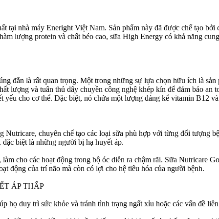
ất tại nhà máy Eneright Việt Nam. Sản phẩm này đã được chế tạo bởi c
hàm lượng protein và chất béo cao, sữa High Energy có khả năng cung 
ng đắn là rất quan trọng. Một trong những sự lựa chọn hữu ích là sản
ất lượng và tuân thủ dây chuyền công nghệ khép kín để đảm bảo an t
ết yếu cho cơ thể. Đặc biệt, nó chứa một lượng đáng kể vitamin B12 và 
utricare, chuyên chế tạo các loại sữa phù hợp với từng đối tượng bện
 đặc biệt là những người bị hạ huyết áp.
ớ, làm cho các hoạt động trong bộ óc diễn ra chậm rãi. Sữa Nutricare G
oạt động của trí não mà còn có lợi cho hệ tiêu hóa của người bệnh.
ẾT ÁP THẤP
úp họ duy trì sức khỏe và tránh tình trạng ngất xỉu hoặc các vấn đề li