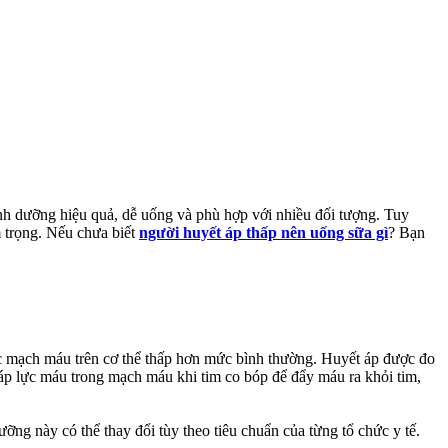
nh dưỡng hiệu quả, dễ uống và phù hợp với nhiều đối tượng. Tuy
m trọng. Nếu chưa biết
người huyết áp thấp nên uống sữa gì
? Bạn
các mạch máu trên cơ thể thấp hơn mức bình thường. Huyết áp được đo
g áp lực máu trong mạch máu khi tim co bóp để đẩy máu ra khỏi tim,
g này có thể thay đổi tùy theo tiêu chuẩn của từng tổ chức y tế.