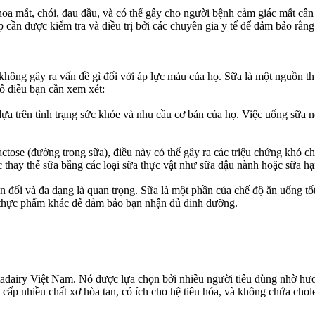
hoa mắt, chói, đau đầu, và có thể gây cho người bệnh cảm giác mất cân
p cần được kiểm tra và điều trị bởi các chuyên gia y tế để đảm bảo rằn
 không gây ra vấn đề gì đối với áp lực máu của họ. Sữa là một nguồn 
số điều bạn cần xem xét:
ựa trên tình trạng sức khỏe và nhu cầu cơ bản của họ. Việc uống sữa 
actose (đường trong sữa), điều này có thể gây ra các triệu chứng khó c
c thay thế sữa bằng các loại sữa thực vật như sữa đậu nành hoặc sữa h
ân đối và đa dạng là quan trọng. Sữa là một phần của chế độ ăn uống 
ồn thực phẩm khác để đảm bảo bạn nhận đủ dinh dưỡng.
tadairy Việt Nam. Nó được lựa chọn bởi nhiều người tiêu dùng nhờ h
g cấp nhiều chất xơ hòa tan, có ích cho hệ tiêu hóa, và không chứa chol