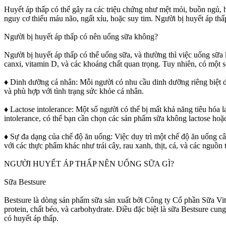
Huyết áp thấp có thể gây ra các triệu chứng như mệt mỏi, buồn ngủ, 
nguy cơ thiếu máu não, ngất xỉu, hoặc suy tim. Người bị huyết áp thấ
Người bị huyết áp thấp có nên uống sữa không?
Người bị huyết áp thấp có thể uống sữa, và thường thì việc uống sữa
canxi, vitamin D, và các khoáng chất quan trọng. Tuy nhiên, có một 
♦ Dinh dưỡng cá nhân: Mỗi người có nhu cầu dinh dưỡng riêng biệt d
và phù hợp với tình trạng sức khỏe cá nhân.
♦ Lactose intolerance: Một số người có thể bị mất khả năng tiêu hóa l
intolerance, có thể bạn cần chọn các sản phẩm sữa không lactose hoặ
♦ Sự đa dạng của chế độ ăn uống: Việc duy trì một chế độ ăn uống c
với các thực phẩm khác như trái cây, rau xanh, thịt, cá, và các ngu
NGƯỜI HUYẾT ÁP THẤP NÊN UỐNG SỮA GÌ?
Sữa Bestsure
Bestsure là dòng sản phẩm sữa sản xuất bởi Công ty Cổ phần Sữa Vi
protein, chất béo, và carbohydrate. Điều đặc biệt là sữa Bestsure cun
có huyết áp thấp.