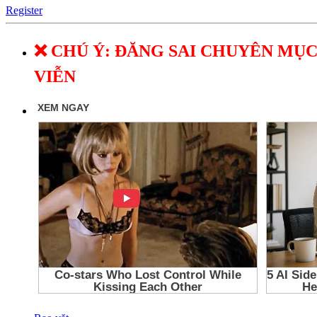
Register
❌ CHÚ Ý: ĐĂNG SAI CHUYÊN MỤC
VIỄN