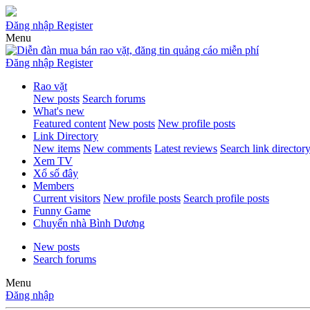
Đăng nhập
Register
Menu
Đăng nhập
Register
Rao vặt
New posts
Search forums
What's new
Featured content
New posts
New profile posts
Link Directory
New items
New comments
Latest reviews
Search link director
Xem TV
Xổ số đây
Members
Current visitors
New profile posts
Search profile posts
Funny Game
Chuyển nhà Bình Dương
New posts
Search forums
Menu
Đăng nhập