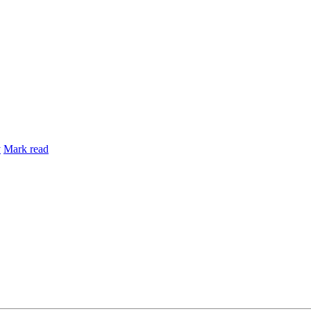
y
Mark read