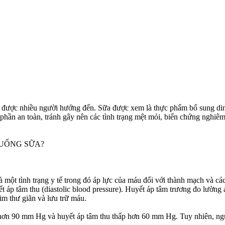
ng được nhiều người hướng đến. Sữa được xem là thực phẩm bổ sung di
h phần an toàn, tránh gây nên các tình trạng mệt mỏi, biến chứng nghiê
 UỐNG SỮA?
là một tình trạng y tế trong đó áp lực của máu đối với thành mạch và 
yết áp tâm thu (diastolic blood pressure). Huyết áp tâm trương đo lườn
im thư giãn và lưu trữ máu.
hơn 90 mm Hg và huyết áp tâm thu thấp hơn 60 mm Hg. Tuy nhiên, ngưỡn