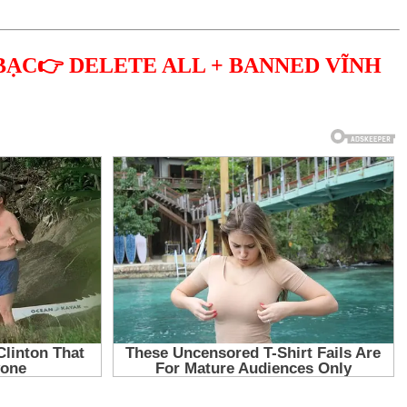
BẠC👉 DELETE ALL + BANNED VĨNH