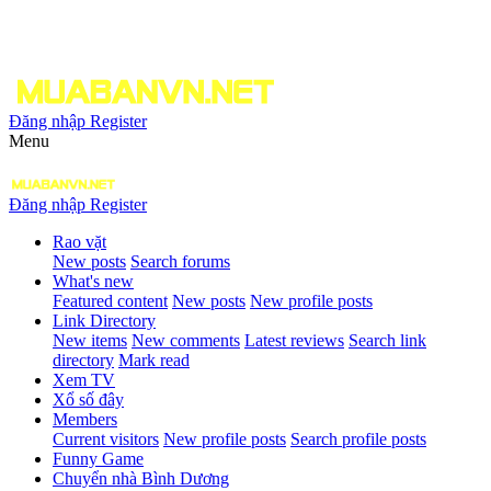
Đăng nhập
Register
Menu
Đăng nhập
Register
Rao vặt
New posts
Search forums
What's new
Featured content
New posts
New profile posts
Link Directory
New items
New comments
Latest reviews
Search link
directory
Mark read
Xem TV
Xổ số đây
Members
Current visitors
New profile posts
Search profile posts
Funny Game
Chuyển nhà Bình Dương