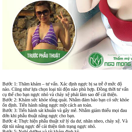
Bước 1: Thăm khám – tư vấn. Xác định ngực bị sa trễ ở mức độ
nào. Cũng như lựa chọn loại túi độn nào phù hợp. Đồng thời tư vấn
cụ thể cho bạn ngực nhỏ và chảy xệ phải làm sao để cải thiện.
Bước 2: Khám sức khỏe tổng quát. Nhằm đảm bảo bạn có sức khỏe
ổn định. Tiến hành nâng ngực một cách an toàn.
Bước 3: Tiến hành sát khuẩn và gây mê. Nhằm giảm thiểu mọi đau
đớn khi phẫu thuật nâng ngực cho bạn.
Bước 4: Thực hiện phẫu thuật xử lý da dư, nhăn nheo, chảy xệ. Và
đặt túi nâng ngực để cải thiện tình trạng ngực nhỏ.
Bước 5: Nghỉ dưỡng và tái khám định kỳ.