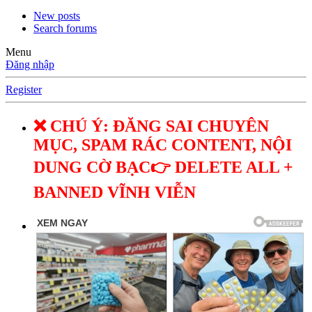
New posts
Search forums
Menu
Đăng nhập
Register
❌ CHÚ Ý: ĐĂNG SAI CHUYÊN
MỤC, SPAM RÁC CONTENT, NỘI
DUNG CỜ BẠC👉 DELETE ALL +
BANNED VĨNH VIỄN