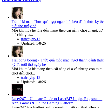
Trái lê ki ma - Thức quà ngọt ngào, bùi béo đánh thức ký ức
tuổi thơ ngày hè
Mỗi khi mùa hè ghé đến mang theo cái nắng chói chang, cơ
thể chúng ta...
traicayhp-12
Updated:
1/8/26
Trái bòng boong - Thức quà mộc mạc, ngọt thanh đánh thức
ký ức tuổi thơ ngày hè
Mỗi khi mùa hè mang theo cái nắng oi ả và những cơn mưa
chợt đến chợt...
traicayhp-12
Updated:
1/8/26
Laser247 – Ultimate Guide to Laser247 Login, Registration,
App, Games & Online Gaming Platform
Laser247 is a leading online gaming platform that offers a