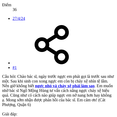
Điểm
36
27/4/24
#1
Câu hỏi: Chào bác sĩ, ngày trước ngực em phải gọi là trước sau như
một. Sau khi sinh con xong ngực em còn bị chảy xệ nhìn tệ lắm.
Nên giờ không biết
ngực nhỏ và chảy xệ phải làm sao
. Em muốn
nhờ bác sĩ Ngô Mộng Hùng tư vấn cách nâng ngực chảy xệ hiệu
quả. Cũng như có cách nào giúp ngực em nở nang hơn hay không
ạ. Mong sớm nhận được phản hồi của bác sĩ. Em cảm ơn! (Cát
Phượng, Quận 6)
Giải đáp: