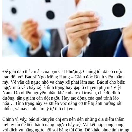
Để giải đáp thắc mắc của bạn Cát Phượng. Chúng tôi đã có cuộc
trao đổi với Bác sĩ Ngô Mộng Hùng – Giám đốc Bệnh viện thẩm
mỹ. Về vấn đề ngực nhỏ và chảy xệ phải làm sao. Bác sĩ cho biết:
ngực nhỏ và chảy xệ là tình trạng hay gặp ở chị em phụ nữ Việt
Nam. Do nhiều nguyên nhân khác nhau: di truyền, chế độ dinh
dưỡng, tăng giảm cân đột ngột. Hay tác động của quá trình lão
hóa… Tình trạng này sẽ khiến vóc dáng cơ thể bị ảnh hưởng rất
nhiều, và nảy sinh tâm lý tự ti ở chị em.
Chính vì vậy, bác sĩ khuyên chị em nên đến những địa điểm thẩm
mỹ uy tín để tiến hành nâng ngực chảy xệ. Và kết hợp song song
với dịch vụ nâng ngực nội soi bằng túi độn. Để khắc phục tình trạng