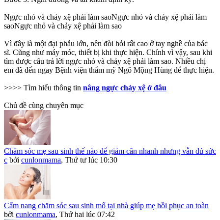
Ngực nhỏ và chảy xệ phải làm saoNgực nhỏ và chảy xệ phải làm
saoNgực nhỏ và chảy xệ phải làm sao
Vì đây là một đại phẫu lớn, nên đòi hỏi rất cao ở tay nghề của bác
sĩ. Cũng như máy móc, thiết bị khi thực hiện. Chính vì vậy, sau khi
tìm được câu trả lời ngực nhỏ và chảy xệ phải làm sao. Nhiều chị
em đã đến ngay Bệnh viện thẩm mỹ Ngô Mộng Hùng để thực hiện.
>>>> Tìm hiểu thông tin
nâng ngực chảy xệ ở đâu
Chủ đề cùng chuyên mục
Chăm sóc mẹ sau sinh thế nào để giảm cân nhanh nhưng vẫn đủ sức
c
bởi
cunlonmama
,
Thứ tư lúc 10:30
Cẩm nang chăm sóc sau sinh mổ tại nhà giúp mẹ hồi phục an toàn
bởi
cunlonmama
,
Thứ hai lúc 07:42