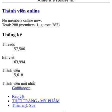
Thành viên online
No members online now.
Total: 288 (members: 1, guests: 287)
Thống kê
Threads
157,506
Bài viết
163,994
Thành viên
15,618
Thành viên mới nhất
Go88appcc
Rao vặt
THỜI TRANG - MỸ PHẨM
Thẫm mỹ, Spa