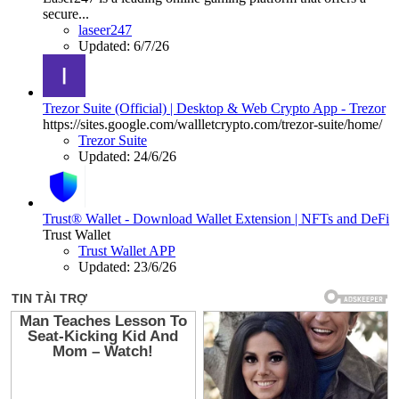
secure...
laseer247
Updated:
6/7/26
Trezor Suite (Official) | Desktop & Web Crypto App - Trezor
https://sites.google.com/wallletcrypto.com/trezor-suite/home/
Trezor Suite
Updated:
24/6/26
Trust® Wallet - Download Wallet Extension | NFTs and DeFi
Trust Wallet
Trust Wallet APP
Updated:
23/6/26