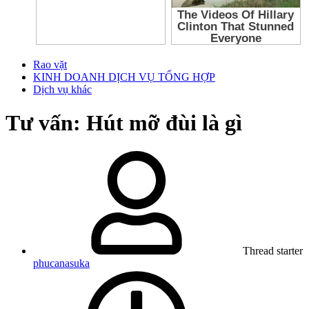
Rao vặt
KINH DOANH DỊCH VỤ TỔNG HỢP
Dịch vụ khác
Tư vấn: Hút mỡ đùi là gì
Thread starter
phucanasuka