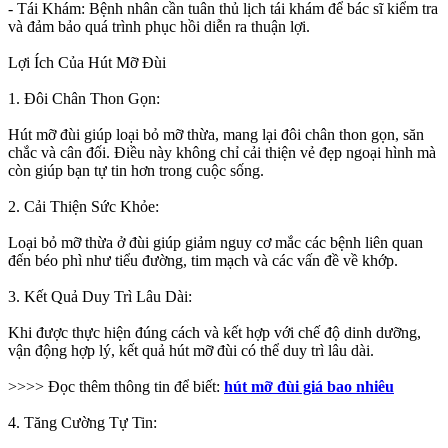
- Tái Khám: Bệnh nhân cần tuân thủ lịch tái khám để bác sĩ kiểm tra
và đảm bảo quá trình phục hồi diễn ra thuận lợi.
Lợi Ích Của Hút Mỡ Đùi
1. Đôi Chân Thon Gọn:
Hút mỡ đùi giúp loại bỏ mỡ thừa, mang lại đôi chân thon gọn, săn
chắc và cân đối. Điều này không chỉ cải thiện vẻ đẹp ngoại hình mà
còn giúp bạn tự tin hơn trong cuộc sống.
2. Cải Thiện Sức Khỏe:
Loại bỏ mỡ thừa ở đùi giúp giảm nguy cơ mắc các bệnh liên quan
đến béo phì như tiểu đường, tim mạch và các vấn đề về khớp.
3. Kết Quả Duy Trì Lâu Dài:
Khi được thực hiện đúng cách và kết hợp với chế độ dinh dưỡng,
vận động hợp lý, kết quả hút mỡ đùi có thể duy trì lâu dài.
>>>> Đọc thêm thông tin để biết:
hút mỡ đùi giá bao nhiêu
4. Tăng Cường Tự Tin: