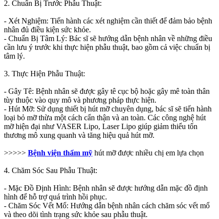
2. Chuẩn Bị Trước Phẫu Thuật:
- Xét Nghiệm: Tiến hành các xét nghiệm cần thiết để đảm bảo bệnh
nhân đủ điều kiện sức khỏe.
- Chuẩn Bị Tâm Lý: Bác sĩ sẽ hướng dẫn bệnh nhân về những điều
cần lưu ý trước khi thực hiện phẫu thuật, bao gồm cả việc chuẩn bị
tâm lý.
3. Thực Hiện Phẫu Thuật:
- Gây Tê: Bệnh nhân sẽ được gây tê cục bộ hoặc gây mê toàn thân
tùy thuộc vào quy mô và phương pháp thực hiện.
- Hút Mỡ: Sử dụng thiết bị hút mỡ chuyên dụng, bác sĩ sẽ tiến hành
loại bỏ mỡ thừa một cách cẩn thận và an toàn. Các công nghệ hút
mỡ hiện đại như VASER Lipo, Laser Lipo giúp giảm thiểu tổn
thương mô xung quanh và tăng hiệu quả hút mỡ.
>>>>>
Bệnh viện thẩm mỹ
hút mỡ được nhiều chị em lựa chọn
4. Chăm Sóc Sau Phẫu Thuật:
- Mặc Đồ Định Hình: Bệnh nhân sẽ được hướng dẫn mặc đồ định
hình để hỗ trợ quá trình hồi phục.
- Chăm Sóc Vết Mổ: Hướng dẫn bệnh nhân cách chăm sóc vết mổ
và theo dõi tình trạng sức khỏe sau phẫu thuật.