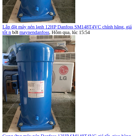
Lắp đặt máy nén lạnh 12HP Danfoss SM148T4VC chính hãng, giá
tốt n
bởi
maynendanfoss
,
Hôm qua, lúc 15:54