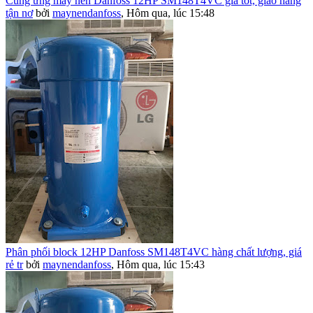
Cung ứng máy nén Danfoss 12HP SM148T4VC giá tốt, giao hàng
tận nơ
bởi
maynendanfoss
,
Hôm qua, lúc 15:48
Phân phối block 12HP Danfoss SM148T4VC hàng chất lượng, giá
rẻ tr
bởi
maynendanfoss
,
Hôm qua, lúc 15:43