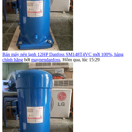
Bán máy nén lạnh 12HP Danfoss SM148T4VC mới 100%, hàng
chính hãng
bởi
maynendanfoss
,
Hôm qua, lúc 15:29