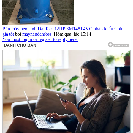
Bán máy nén lạnh Danfoss 12HP SM148T4VC nhập khẩu China,
giá tốt
bởi
maynendanfoss
,
Hôm qua, lúc 15:14
You must log in or register to reply here.