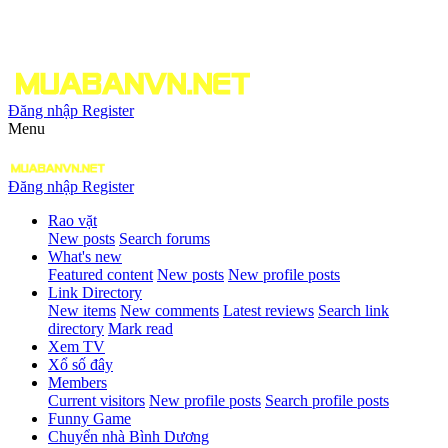
Đăng nhập
Register
Menu
Đăng nhập
Register
Rao vặt
New posts
Search forums
What's new
Featured content
New posts
New profile posts
Link Directory
New items
New comments
Latest reviews
Search link
directory
Mark read
Xem TV
Xổ số đây
Members
Current visitors
New profile posts
Search profile posts
Funny Game
Chuyển nhà Bình Dương