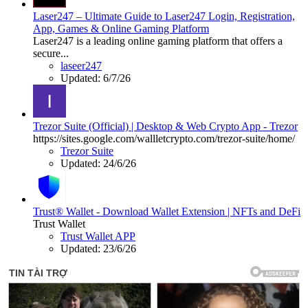
Laser247 – Ultimate Guide to Laser247 Login, Registration,
App, Games & Online Gaming Platform
Laser247 is a leading online gaming platform that offers a
secure...
laseer247
Updated:
6/7/26
Trezor Suite (Official) | Desktop & Web Crypto App - Trezor
https://sites.google.com/wallletcrypto.com/trezor-suite/home/
Trezor Suite
Updated:
24/6/26
Trust® Wallet - Download Wallet Extension | NFTs and DeFi
Trust Wallet
Trust Wallet APP
Updated:
23/6/26