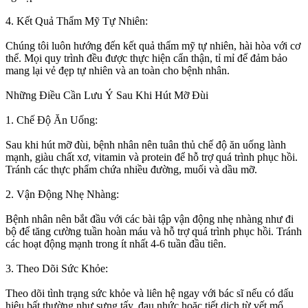
4. Kết Quả Thẩm Mỹ Tự Nhiên:
Chúng tôi luôn hướng đến kết quả thẩm mỹ tự nhiên, hài hòa với cơ
thể. Mọi quy trình đều được thực hiện cẩn thận, tỉ mỉ để đảm bảo
mang lại vẻ đẹp tự nhiên và an toàn cho bệnh nhân.
Những Điều Cần Lưu Ý Sau Khi Hút Mỡ Đùi
1. Chế Độ Ăn Uống:
Sau khi hút mỡ đùi, bệnh nhân nên tuân thủ chế độ ăn uống lành
mạnh, giàu chất xơ, vitamin và protein để hỗ trợ quá trình phục hồi.
Tránh các thực phẩm chứa nhiều đường, muối và dầu mỡ.
2. Vận Động Nhẹ Nhàng:
Bệnh nhân nên bắt đầu với các bài tập vận động nhẹ nhàng như đi
bộ để tăng cường tuần hoàn máu và hỗ trợ quá trình phục hồi. Tránh
các hoạt động mạnh trong ít nhất 4-6 tuần đầu tiên.
3. Theo Dõi Sức Khỏe:
Theo dõi tình trạng sức khỏe và liên hệ ngay với bác sĩ nếu có dấu
hiệu bất thường như sưng tấy, đau nhức hoặc tiết dịch từ vết mổ.