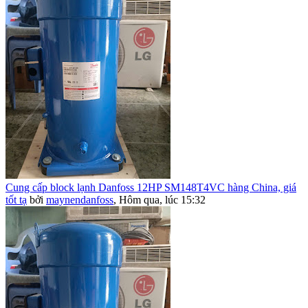
Cung cấp block lạnh Danfoss 12HP SM148T4VC hàng China, giá
tốt tạ
bởi
maynendanfoss
,
Hôm qua, lúc 15:32