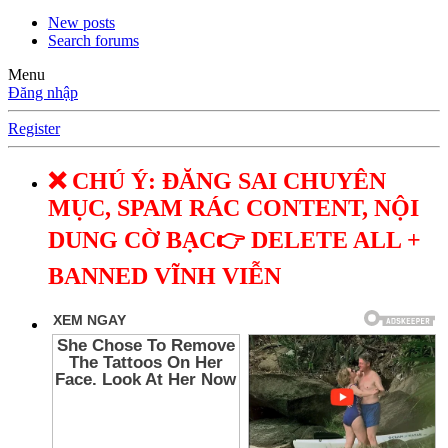
New posts
Search forums
Menu
Đăng nhập
Register
❌ CHÚ Ý: ĐĂNG SAI CHUYÊN
MỤC, SPAM RÁC CONTENT, NỘI
DUNG CỜ BẠC👉 DELETE ALL +
BANNED VĨNH VIỄN