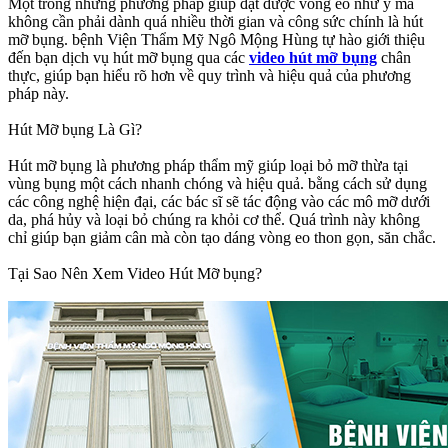
Một trong những phương pháp giúp đạt được vòng eo như ý mà
không cần phải dành quá nhiều thời gian và công sức chính là hút
mỡ bụng. bệnh Viện Thẩm Mỹ Ngô Mộng Hùng tự hào giới thiệu
đến bạn dịch vụ hút mỡ bụng qua các
video hút mỡ bụng
chân
thực, giúp bạn hiểu rõ hơn về quy trình và hiệu quả của phương
pháp này.
Hút Mỡ bụng Là Gì?
Hút mỡ bụng là phương pháp thẩm mỹ giúp loại bỏ mỡ thừa tại
vùng bụng một cách nhanh chóng và hiệu quả. bằng cách sử dụng
các công nghệ hiện đại, các bác sĩ sẽ tác động vào các mô mỡ dưới
da, phá hủy và loại bỏ chúng ra khỏi cơ thể. Quá trình này không
chỉ giúp bạn giảm cân mà còn tạo dáng vòng eo thon gọn, săn chắc.
Tại Sao Nên Xem Video Hút Mỡ bụng?