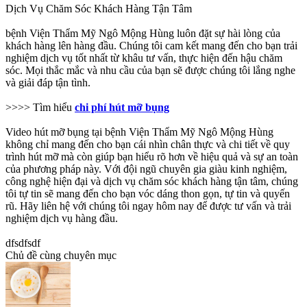
Dịch Vụ Chăm Sóc Khách Hàng Tận Tâm
bệnh Viện Thẩm Mỹ Ngô Mộng Hùng luôn đặt sự hài lòng của
khách hàng lên hàng đầu. Chúng tôi cam kết mang đến cho bạn trải
nghiệm dịch vụ tốt nhất từ khâu tư vấn, thực hiện đến hậu chăm
sóc. Mọi thắc mắc và nhu cầu của bạn sẽ được chúng tôi lắng nghe
và giải đáp tận tình.
>>>> Tìm hiểu
chi phí hút mỡ bụng
Video hút mỡ bụng tại bệnh Viện Thẩm Mỹ Ngô Mộng Hùng
không chỉ mang đến cho bạn cái nhìn chân thực và chi tiết về quy
trình hút mỡ mà còn giúp bạn hiểu rõ hơn về hiệu quả và sự an toàn
của phương pháp này. Với đội ngũ chuyên gia giàu kinh nghiệm,
công nghệ hiện đại và dịch vụ chăm sóc khách hàng tận tâm, chúng
tôi tự tin sẽ mang đến cho bạn vóc dáng thon gọn, tự tin và quyến
rũ. Hãy liên hệ với chúng tôi ngay hôm nay để được tư vấn và trải
nghiệm dịch vụ hàng đầu.
dfsdfsdf
Chủ đề cùng chuyên mục