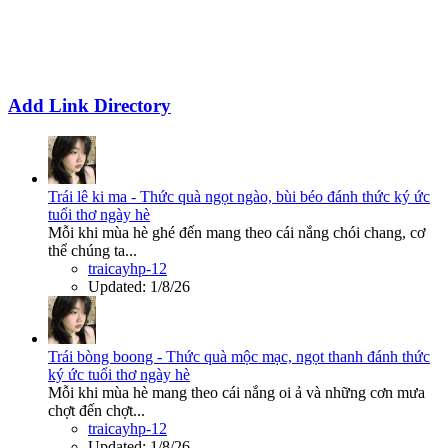
Add Link Directory
Trái lê ki ma - Thức quà ngọt ngào, bùi béo đánh thức ký ức
tuổi thơ ngày hè
Mỗi khi mùa hè ghé đến mang theo cái nắng chói chang, cơ
thể chúng ta...
traicayhp-12
Updated:
1/8/26
Trái bòng boong - Thức quà mộc mạc, ngọt thanh đánh thức
ký ức tuổi thơ ngày hè
Mỗi khi mùa hè mang theo cái nắng oi ả và những cơn mưa
chợt đến chợt...
traicayhp-12
Updated:
1/8/26