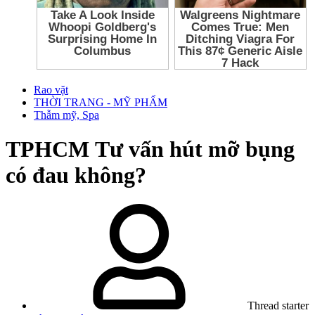
Rao vặt
THỜI TRANG - MỸ PHẨM
Thẫm mỹ, Spa
TPHCM
Tư vấn hút mỡ bụng
có đau không?
Thread starter