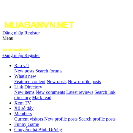
Đăng nhập
Register
Menu
Đăng nhập
Register
Rao vặt
New posts
Search forums
What's new
Featured content
New posts
New profile posts
Link Directory
New items
New comments
Latest reviews
Search link
directory
Mark read
Xem TV
Xổ số đây
Members
Current visitors
New profile posts
Search profile posts
Funny Game
Chuyển nhà Bình Dương