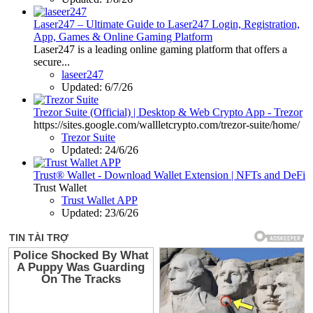
Laser247 – Ultimate Guide to Laser247 Login, Registration,
App, Games & Online Gaming Platform
Laser247 is a leading online gaming platform that offers a
secure...
laseer247
Updated:
6/7/26
Trezor Suite (Official) | Desktop & Web Crypto App - Trezor
https://sites.google.com/wallletcrypto.com/trezor-suite/home/
Trezor Suite
Updated:
24/6/26
Trust® Wallet - Download Wallet Extension | NFTs and DeFi
Trust Wallet
Trust Wallet APP
Updated:
23/6/26