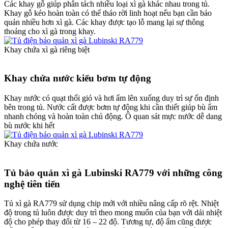
Các khay gỗ giúp phân tách nhiều loại xì gà khác nhau trong tủ.
Khay gỗ kéo hoàn toàn có thể tháo rời linh hoạt nếu bạn cần bảo
quản nhiều hơn xì gà. Các khay được tạo lỗ mang lại sự thông
thoáng cho xì gà trong khay.
Khay chứa xì gà riêng biệt
Khay chứa nước kiểu bơm tự động
Khay nước có quạt thổi gió và hơi ẩm lên xuống duy trì sự ổn định
bên trong tủ. Nước cất được bơm tự động khi cần thiết giúp bù ẩm
nhanh chóng và hoàn toàn chủ động. Ô quan sát mực nước dễ dang
bù nước khi hết
Khay chứa nước
Tủ bảo quản xì gà Lubinski RA779 với những công
nghệ tiên tiến
Tủ xì gà RA779 sử dụng chip mới với nhiều nâng cấp rõ rệt. Nhiệt
độ trong tủ luôn được duy trì theo mong muốn của bạn với dải nhiệt
độ cho phép thay đổi từ 16 – 22 độ. Tương tự, độ ẩm cũng được