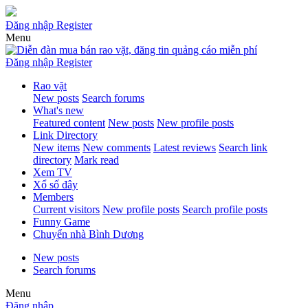
Đăng nhập
Register
Menu
Đăng nhập
Register
Rao vặt
New posts
Search forums
What's new
Featured content
New posts
New profile posts
Link Directory
New items
New comments
Latest reviews
Search link
directory
Mark read
Xem TV
Xổ số đây
Members
Current visitors
New profile posts
Search profile posts
Funny Game
Chuyển nhà Bình Dương
New posts
Search forums
Menu
Đăng nhập