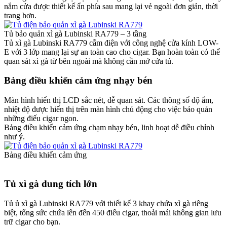
nắm cửa được thiết kế ẩn phía sau mang lại vẻ ngoài đơn giản, thời
trang hơn.
Tủ bảo quản xì gà Lubinski RA779 – 3 tầng
Tủ xì gà Lubinski RA779 cắm điện với công nghệ cửa kính LOW-
E với 3 lớp mang lại sự an toàn cao cho cigar. Bạn hoàn toàn có thể
quan sát xì gà từ bên ngoài mà không cần mở cửa tủ.
Bảng điều khiển cảm ứng nhạy bén
Màn hình hiển thị LCD sắc nét, dễ quan sát. Các thông số độ ẩm,
nhiệt độ được hiển thị trên màn hình chủ động cho việc bảo quản
những điếu cigar ngon.
Bảng điều khiển cảm ứng chạm nhạy bén, linh hoạt dễ điều chỉnh
như ý.
Bảng điều khiển cảm ứng
Tủ xì gà dung tích lớn
Tủ ủ xì gà Lubinski RA779 với thiết kế 3 khay chứa xì gà riêng
biệt, tổng sức chứa lên đến 450 điếu cigar, thoải mái không gian lưu
trữ cigar cho bạn.