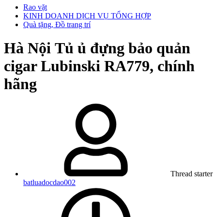
Rao vặt
KINH DOANH DỊCH VỤ TỔNG HỢP
Quà tặng, Đồ trang trí
Hà Nội
Tủ ủ đựng bảo quản
cigar Lubinski RA779, chính
hãng
Thread starter
batluadocdao002