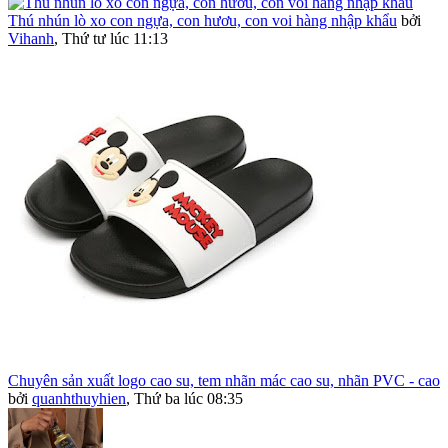
Thú nhún lò xo con ngựa, con hươu, con voi hàng nhập khẩu
bởi
Vihanh
,
Thứ tư lúc 11:13
Chuyên sản xuất logo cao su, tem nhãn mác cao su, nhãn PVC - cao
bởi
quanhthuyhien
,
Thứ ba lúc 08:35