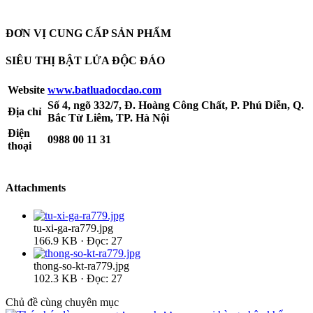
ĐƠN VỊ CUNG CẤP SẢN PHẨM
SIÊU THỊ BẬT LỬA ĐỘC ĐÁO
Website
www.batluadocdao.com
Số 4, ngõ 332/7, Đ. Hoàng Công Chất, P. Phú Diễn, Q.
Địa chỉ
Bắc Từ Liêm, TP. Hà Nội
Điện
0988 00 11 31
thoại
Attachments
tu-xi-ga-ra779.jpg
166.9 KB · Đọc: 27
thong-so-kt-ra779.jpg
102.3 KB · Đọc: 27
Chủ đề cùng chuyên mục