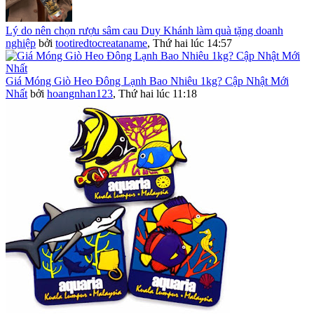
Lý do nên chọn rượu sâm cau Duy Khánh làm quà tặng doanh
nghiệp
bởi
tootiredtocreataname
,
Thứ hai lúc 14:57
Giá Móng Giò Heo Đông Lạnh Bao Nhiêu 1kg? Cập Nhật Mới
Nhất
bởi
hoangnhan123
,
Thứ hai lúc 11:18