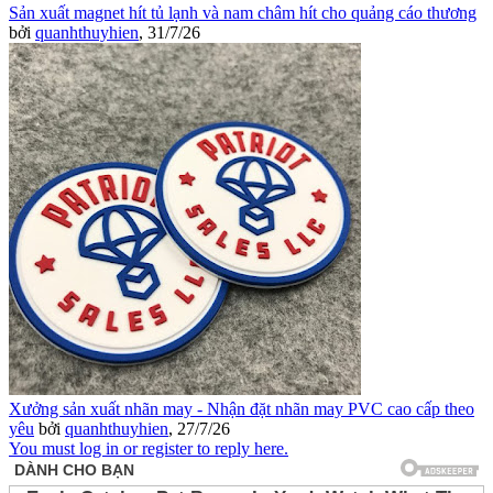
Sản xuất magnet hít tủ lạnh và nam châm hít cho quảng cáo thương
bởi
quanhthuyhien
,
31/7/26
Xưởng sản xuất nhãn may - Nhận đặt nhãn may PVC cao cấp theo
yêu
bởi
quanhthuyhien
,
27/7/26
You must log in or register to reply here.