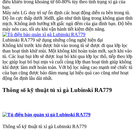
điều khiển trong khoảng từ 60-80% tùy theo tình trạng xì gà của
bạn.
Máy nén LG duy trì sự ổn định các hoạt động diễn ra bên trong tủ.
Độ ồn cực thấp dưới 36dB, gần như tĩnh lặng trong không gian tĩnh
mịch. Không ảnh hưởng tới giấc ngủ đêm của gia đình bạn. Độ bền
máy nén cao, tối ưu khi vận hành tiết kiệm điện năng.
Lubinski RA779 sử dụng nhứng công nghệ hiện đại
Không khí trước khi được hút vào trong tủ sẽ được đi qua lớp lọc
than hoạt tính khử mùi. Một không khí hoàn toàn mới, sạch khi vào
tủ. Các loại bụi lớn sẽ được loại bỏ khi qua lớp lọc thô, tiếp theo lớp
lọc giúp loại bỏ bụi mịn và cuối cùng lớp than hoạt tính giúp không
khí được làm mới hoàn toàn. Với bộ lọc nâng cao mạnh mẽ chiếc tủ
của bạn cũng được bảo đảm mang lại hiệu quả cao cũng như hoạt
động ổn định lâu dài nhất.
Thông số kỹ thuật tủ xì gà Lubinski RA779
Thông số kỹ thuật tủ xì gà Lubinski RA779