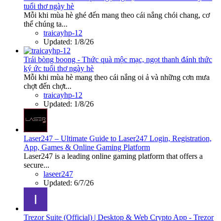
tuổi thơ ngày hè
Mỗi khi mùa hè ghé đến mang theo cái nắng chói chang, cơ
thể chúng ta...
traicayhp-12
Updated:
1/8/26
Trái bòng boong - Thức quà mộc mạc, ngọt thanh đánh thức
ký ức tuổi thơ ngày hè
Mỗi khi mùa hè mang theo cái nắng oi ả và những cơn mưa
chợt đến chợt...
traicayhp-12
Updated:
1/8/26
Laser247 – Ultimate Guide to Laser247 Login, Registration,
App, Games & Online Gaming Platform
Laser247 is a leading online gaming platform that offers a
secure...
laseer247
Updated:
6/7/26
Trezor Suite (Official) | Desktop & Web Crypto App - Trezor