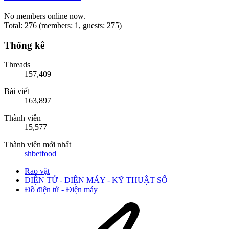
No members online now.
Total: 276 (members: 1, guests: 275)
Thống kê
Threads
157,409
Bài viết
163,897
Thành viên
15,577
Thành viên mới nhất
shbetfood
Rao vặt
ĐIỆN TỬ - ĐIỆN MÁY - KỸ THUẬT SỐ
Đồ điện tử - Điện máy