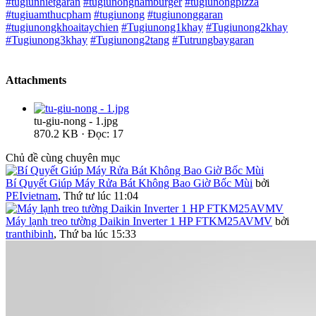
#tugiunhietgaran
#tugiunonghamburger
#tugiunongpizza
#tugiuamthucpham
#tugiunong
#tugiunonggaran
#tugiunongkhoaitaychien
#Tugiunong1khay
#Tugiunong2khay
#Tugiunong3khay
#Tugiunong2tang
#Tutrungbaygaran
Attachments
tu-giu-nong - 1.jpg
870.2 KB · Đọc: 17
Chủ đề cùng chuyên mục
Bí Quyết Giúp Máy Rửa Bát Không Bao Giờ Bốc Mùi
bởi
PEIvietnam
,
Thứ tư lúc 11:04
Máy lạnh treo tường Daikin Inverter 1 HP FTKM25AVMV
bởi
tranthibinh
,
Thứ ba lúc 15:33