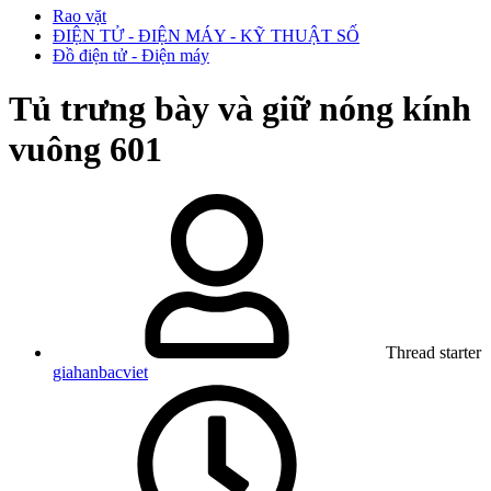
Rao vặt
ĐIỆN TỬ - ĐIỆN MÁY - KỸ THUẬT SỐ
Đồ điện tử - Điện máy
Tủ trưng bày và giữ nóng kính
vuông 601
Thread starter
giahanbacviet