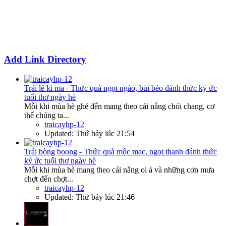
Add Link Directory
Trái lê ki ma - Thức quà ngọt ngào, bùi béo đánh thức ký ức
tuổi thơ ngày hè
Mỗi khi mùa hè ghé đến mang theo cái nắng chói chang, cơ
thể chúng ta...
traicayhp-12
Updated:
Thứ bảy lúc 21:54
Trái bòng boong - Thức quà mộc mạc, ngọt thanh đánh thức
ký ức tuổi thơ ngày hè
Mỗi khi mùa hè mang theo cái nắng oi ả và những cơn mưa
chợt đến chợt...
traicayhp-12
Updated:
Thứ bảy lúc 21:46