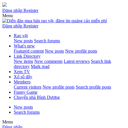
Đăng nhập
Register
Menu
Đăng nhập
Register
Rao vặt
New posts
Search forums
What's new
Featured content
New posts
New profile posts
Link Directory
New items
New comments
Latest reviews
Search link
directory
Mark read
Xem TV
Xổ số đây
Members
Current visitors
New profile posts
Search profile posts
Funny Game
Chuyển nhà Bình Dương
New posts
Search forums
Menu
Đăng nhập