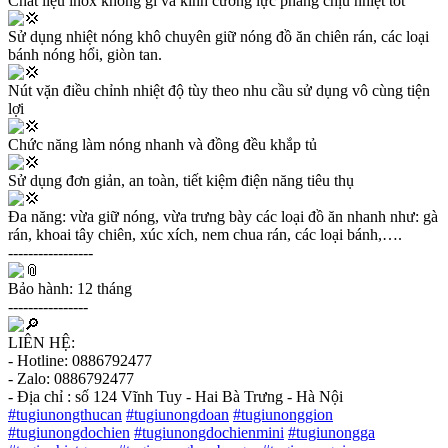
Chất liệu inox không gỉ và kính cường lực phẳng chịu nhiệt tốt
Sử dụng nhiệt nóng khô chuyên giữ nóng đồ ăn chiên rán, các loại
bánh nóng hổi, giòn tan.
Nút vặn điều chỉnh nhiệt độ tùy theo nhu cầu sử dụng vô cùng tiện
lợi
Chức năng làm nóng nhanh và đồng đều khắp tủ
Sử dụng đơn giản, an toàn, tiết kiệm điện năng tiêu thụ
Đa năng: vừa giữ nóng, vừa trưng bày các loại đồ ăn nhanh như: gà
rán, khoai tây chiên, xúc xích, nem chua rán, các loại bánh,….
-----------------
Bảo hành: 12 tháng
----------------
LIÊN HỆ:
- Hotline: 0886792477
- Zalo: 0886792477
- Địa chỉ : số 124 Vĩnh Tuy - Hai Bà Trưng - Hà Nội
#tugiunongthucan
#tugiunongdoan
#tugiunonggion
#tugiunongdochien
#tugiunongdochienmini
#tugiunongga