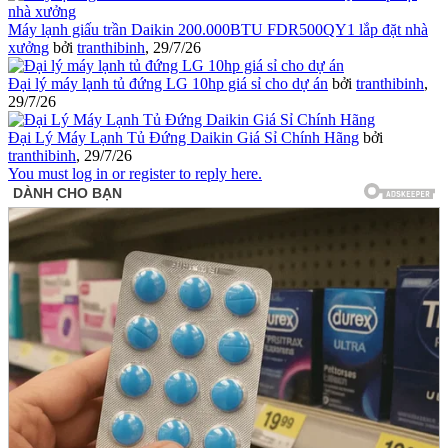
Máy lạnh giấu trần Daikin 200.000BTU FDR500QY1 lắp đặt nhà
xưởng
bởi
tranthibinh
,
29/7/26
Đại lý máy lạnh tủ đứng LG 10hp giá sỉ cho dự án
bởi
tranthibinh
,
29/7/26
Đại Lý Máy Lạnh Tủ Đứng Daikin Giá Sỉ Chính Hãng
bởi
tranthibinh
,
29/7/26
You must log in or register to reply here.