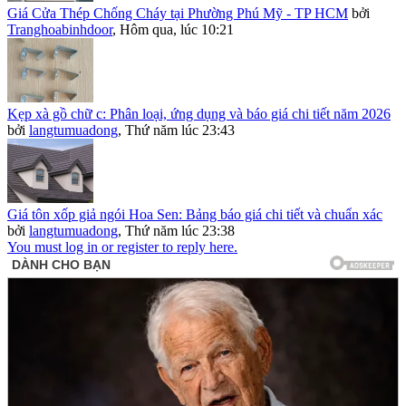
Giá Cửa Thép Chống Cháy tại Phường Phú Mỹ - TP HCM
bởi
Tranghoabinhdoor
,
Hôm qua, lúc 10:21
Kẹp xà gồ chữ c: Phân loại, ứng dụng và báo giá chi tiết năm 2026
bởi
langtumuadong
,
Thứ năm lúc 23:43
Giá tôn xốp giả ngói Hoa Sen: Bảng báo giá chi tiết và chuẩn xác
bởi
langtumuadong
,
Thứ năm lúc 23:38
You must log in or register to reply here.