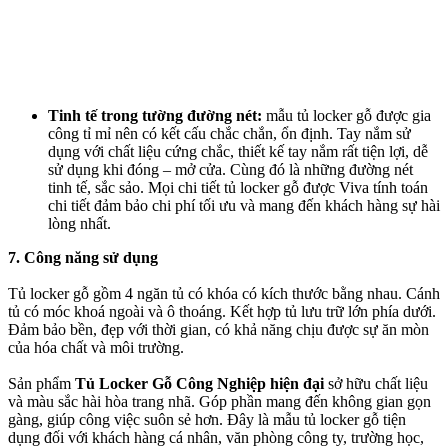
Tinh tế trong tường đường nét:
mẫu tủ locker gỗ được gia
công tỉ mỉ nên có kết cấu chắc chắn, ổn định. Tay nắm sử
dụng với chất liệu cứng chắc, thiết kế tay nắm rất tiện lợi, dễ
sử dụng khi đóng – mở cửa. Cùng đó là những đường nét
tinh tế, sắc sảo. Mọi chi tiết tủ locker gỗ được Viva tính toán
chi tiết đảm bảo chi phí tối ưu và mang đến khách hàng sự hài
lòng nhất.
7. Công năng sử dụng
Tủ locker gỗ gồm 4 ngăn tủ có khóa có kích thước bằng nhau. Cánh
tủ có móc khoá ngoài và ô thoáng. Kết hợp tủ lưu trữ lớn phía dưới.
Đảm bảo bền, đẹp với thời gian, có khả năng chịu được sự ăn mòn
của hóa chất và môi trường.
Sản phẩm
Tủ Locker Gỗ Công Nghiệp hiện đại
sở hữu chất liệu
và màu sắc hài hòa trang nhã. Góp phần mang đến không gian gọn
gàng, giúp công việc suôn sẻ hơn. Đây là mẫu tủ locker gỗ tiện
dụng đối với khách hàng cá nhân, văn phòng công ty, trường học,