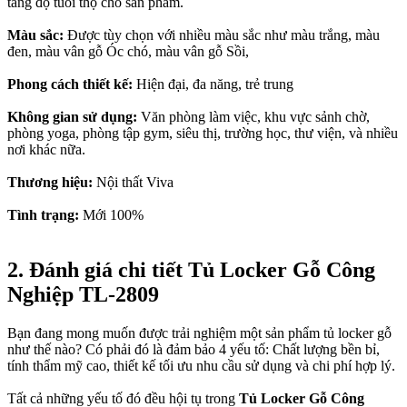
tăng độ tuổi thọ cho sản phẩm.
Màu sắc:
Được tùy chọn với nhiều màu sắc như màu trắng, màu
đen, màu vân gỗ Óc chó, màu vân gỗ Sồi,
Phong cách thiết kế:
Hiện đại, đa năng, trẻ trung
Không gian sử dụng:
Văn phòng làm việc, khu vực sảnh chờ,
phòng yoga, phòng tập gym, siêu thị, trường học, thư viện, và nhiều
nơi khác nữa.
Thương hiệu:
Nội thất Viva
Tình trạng:
Mới 100%
2. Đánh giá chi tiết Tủ Locker Gỗ Công
Nghiệp TL-2809
Bạn đang mong muốn được trải nghiệm một sản phẩm tủ locker gỗ
như thế nào? Có phải đó là đảm bảo 4 yếu tố: Chất lượng bền bỉ,
tính thẩm mỹ cao, thiết kế tối ưu nhu cầu sử dụng và chi phí hợp lý.
Tất cả những yếu tố đó đều hội tụ trong
Tủ Locker Gỗ Công