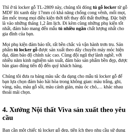
Thì ở tủ locker gỗ TL-2809 này, chúng tôi đóng
tủ gỗ locker
từ gỗ
MDF lõi xanh dày 17mm có khả năng chống cong vênh, mối mọt,
ẩm mốc trong mọi điều kiện thời tiết thay đổi thất thường. Đặc biệt
là vào những tháng 1,2 âm lịch. Đi kèm cùng những phụ kiện tốt
nhất, đảm bảo mang đến mẫu
tủ nhiều ngăn
chất lượng nhất cho
gia đình của bạn.
Mọi phụ kiện đảm bảo tốt, rất bền chắc và vận hành trơn tru. Sản
phẩm
tủ locker gỗ
được sản xuất theo dây chuyền máy móc hiện
đại, đảm bảo độ chính xác cao. Cùng đội ngũ thợ lành nghề, với
nhiều năm kinh nghiệm sản xuất, đảm bảo sản phẩm bền đẹp, được
bàn giao đúng tiến độ đến quý khách hàng.
Chúng tôi đưa ra bảng màu sắc đa dạng cho mẫu tủ locker gỗ để
bạn lựa chọn đảm bảo hài hòa trong không gian: màu trắng, ghi,
vàng, nâu, màu gỗ sồi, màu cánh gián, màu óc chó,… khác nhau
thoải mái chọn.
4. Xưởng Nội thất Viva sản xuất theo yêu
cầu
Bạn cần một chiếc tủ locker gỗ đẹp, tiện ích theo nhu cầu sử dụng