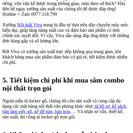
riêng, vừa vặn kê được trong không gian, màu theo sở thích? Hãy
liên hệ ngay xưởng sản xuất của chúng tôi để được đáp ứng!
Hotline + Zalo 0977.118.799
Xưởng
Nội thất Viva
trang bị đầu tư dựa trên dây chuyền máy móc
hiện đại, giúp tăng năng suất cao và đảm bảo sản phẩm có tính
chính xác tuyệt đối. Vì vậy, Viva sẵn sàng đáp ứng được với những
đơn hàng gấp và số lượng lớn.
Bởi Viva có xưởng sản xuất trực tiếp không qua trung gian, khi
khách hàng mua sản phẩm đảm bảo có giá rẻ, tiết kiệm được nhiều
chi phí.
5. Tiết kiệm chi phí khi mua sắm combo
nội thất trọn gói
Ngoài mẫu tủ locker gỗ, chúng tôi còn sản xuất và cung cấp đa
dạng các mặt hàng nội thất văn phòng khác như:
tủ hồ sơ
,
kệ sách
,
bàn làm việc gỗ
,
kệ để bàn
,
bàn họp
,… Và nhận tư vấn, thiết kế,
sản xuất, thi công tủ locker gỗ trọn gói.