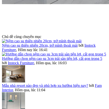
Chủ đề cùng chuyên mục
Nệm cao su thiên nhiên 20cm, trở mình thoải mái
bởi
Instock
Furniture
,
Hôm nay lúc 16:41
Hướng dẫn chọn nệm cao su 3cm trải sàn tiện lợi, cất gọn trong 5
bởi
Instock Furniture
,
Hôm qua, lúc 16:03
Mẫu nhà resort nào đẹp và phù hợp xu hướng hiện nay?
bởi
Fam
Interior
,
Hôm qua, lúc 11:04