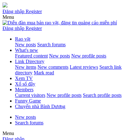
Đăng nhập
Register
Menu
Đăng nhập
Register
Rao vặt
New posts
Search forums
What's new
Featured content
New posts
New profile posts
Link Directory
New items
New comments
Latest reviews
Search link
directory
Mark read
Xem TV
Xổ số đây
Members
Current visitors
New profile posts
Search profile posts
Funny Game
Chuyển nhà Bình Dương
New posts
Search forums
Menu
Đăng nhập