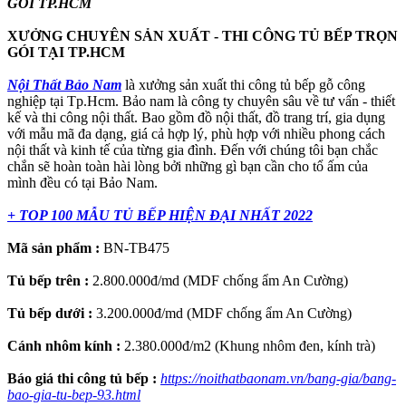
GÓI TP.HCM
XƯỞNG CHUYÊN SẢN XUẤT - THI CÔNG TỦ BẾP TRỌN
GÓI TẠI TP.HCM
Nội Thất Bảo Nam
là xưởng sản xuất thi công tủ bếp gỗ công
nghiệp tại Tp.Hcm. Bảo nam là công ty chuyên sâu về tư vấn - thiết
kế và thi công nội thất. Bao gồm đồ nội thất, đồ trang trí, gia dụng
với mẫu mã đa dạng, giá cả hợp lý, phù hợp với nhiều phong cách
nội thất và kinh tế của từng gia đình. Đến với chúng tôi bạn chắc
chắn sẽ hoàn toàn hài lòng bởi những gì bạn cần cho tổ ấm của
mình đều có tại Bảo Nam.
+ TOP 100 MẪU TỦ BẾP HIỆN ĐẠI NHẤT 2022
Mã sản phẩm :
BN-TB475
Tủ bếp trên :
2.800.000đ/md (MDF chống ẩm An Cường)
Tủ bếp dưới :
3.200.000đ/md (MDF chống ẩm An Cường)
Cánh nhôm kính :
2.380.000đ/m2 (Khung nhôm đen, kính trà)
Báo giá thi công tủ bếp :
https://noithatbaonam.vn/bang-gia/bang-
bao-gia-tu-bep-93.html