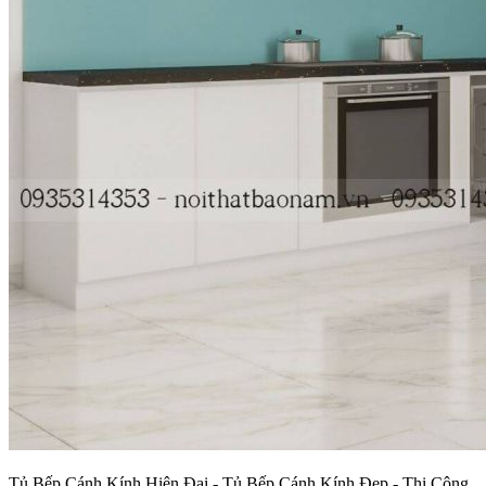
Tủ Bếp Cánh Kính Hiện Đại - Tủ Bếp Cánh Kính Đẹp - Thi Công