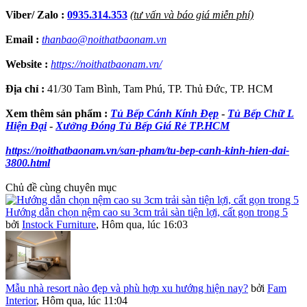
Viber/ Zalo :
0935.314.353
(tư vấn và báo giá miễn phí)
Email :
thanbao@noithatbaonam.vn
Website :
https://noithatbaonam.vn/
Địa chỉ :
41/30 Tam Bình, Tam Phú, TP. Thủ Đức, TP. HCM
Xem thêm sản phẩm :
Tủ Bếp Cánh Kính Đẹp
-
Tủ Bếp Chữ L
Hiện Đại
-
Xưởng Đóng Tủ Bếp Giá Rẻ TP.HCM
https://noithatbaonam.vn/san-pham/tu-bep-canh-kinh-hien-dai-
3800.html
Chủ đề cùng chuyên mục
Hướng dẫn chọn nệm cao su 3cm trải sàn tiện lợi, cất gọn trong 5
bởi
Instock Furniture
,
Hôm qua, lúc 16:03
Mẫu nhà resort nào đẹp và phù hợp xu hướng hiện nay?
bởi
Fam
Interior
,
Hôm qua, lúc 11:04