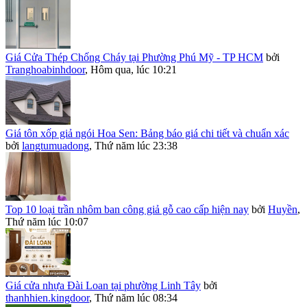
Giá Cửa Thép Chống Cháy tại Phường Phú Mỹ - TP HCM
bởi
Tranghoabinhdoor
,
Hôm qua, lúc 10:21
Giá tôn xốp giả ngói Hoa Sen: Bảng báo giá chi tiết và chuẩn xác
bởi
langtumuadong
,
Thứ năm lúc 23:38
Top 10 loại trần nhôm ban công giả gỗ cao cấp hiện nay
bởi
Huyền
,
Thứ năm lúc 10:07
Giá cửa nhựa Đài Loan tại phường Linh Tây
bởi
thanhhien.kingdoor
,
Thứ năm lúc 08:34