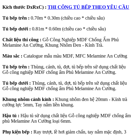
Kích thước DxRxC) :
THI CÔNG TỦ BẾP THEO YÊU CẦU
Tủ bếp trên :
0.70m * 0.30m (chiều cao * chiều sâu)
Tủ bếp dưới :
0.81m * 0.60m (chiều cao * chiều sâu)
Chất liệu thi công :
Gỗ Công Nghiệp MDF Chống Ẩm Phủ
Melamine An Cường, Khung Nhôm Đen - Kính Trà.
Màu sắc :
Catalogue mẫu màu MDF, MFC Melamine An Cường
Tủ bếp trên :
Thùng, cánh, tủ, đợt, tủ bếp trên sử dụng chất liệu
Gỗ công nghiệp MDF chống ẩm Phủ Melamine An Cường.
Tủ bếp dưới :
Thùng, cánh, tủ, đợt, tủ bếp trên sử dụng chất liệu
Gỗ công nghiệp MDF chống ẩm Phủ Melamine An Cường.
Khung nhôm cánh kính :
Khung nhôm đen hệ 20mm - Kính trà
cường lực 5mm, Tay nắm liền khung.
Hậu tủ :
Hậu tủ sử dụng chất liệu Gỗ công nghiệp MDF chống ẩm
phủ Melamine An Cường loại 6mm.
Phụ kiện bếp :
Ray trượt, lề hơi giảm chấn, tay nắm mặc định, 3