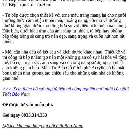
Tủ Bếp Trọn Gói Tp.Hcm
- Tủ bếp được chọn thiết kế với tone màu trắng mang lại cho người
thưởng thức cảm nhận thoải mái, thoáng đãng, cởi mở và dường
như không gian được mở rộng hơn so với diện tích thực của chúng.
Đặc biệt, dưới hiệu ứng của ánh sáng tự nhiên, tủ bếp hay phòng
bếp tông trắng sẽ càng trở nên đẹp, sang trọng và cuốn hút hơn rất
nhiều.
- Mỗi căn nhà đều có kết cấu và kích thước khác nhau. Thiết kế và
thi công tủ bếp nhằm tạo nên một không gian có sự hài hòa về tổng
thể, bố cục, màu sắc, ánh sáng và có công năng sử dụng cao nhất
cho không gian bếp. Mẫu Tủ Bếp Gỗ được phủ Acrylic có bề mặt
bóng nhẵn như gương tạo chiều sâu cho những căn nhà có không
gian nhỏ.
>>> Xem thêm bộ sưu tập tủ bếp gỗ công nghiệp mới nhất của Nội
Thất Bảo Nam
Để được tư vấn miễn phí.
Gọi ngay 0935.314.353
Lợi ích khi mua hàng tại nội thất Bảo Nam.