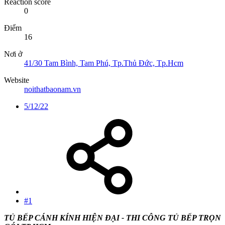
Reaction score
0
Điểm
16
Nơi ở
41/30 Tam Bình, Tam Phú, Tp.Thủ Đức, Tp.Hcm
Website
noithatbaonam.vn
5/12/22
#1
TỦ BẾP CÁNH KÍNH HIỆN ĐẠI - THI CÔNG TỦ BẾP TRỌN