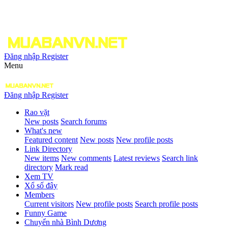
Đăng nhập
Register
Menu
Đăng nhập
Register
Rao vặt
New posts
Search forums
What's new
Featured content
New posts
New profile posts
Link Directory
New items
New comments
Latest reviews
Search link
directory
Mark read
Xem TV
Xổ số đây
Members
Current visitors
New profile posts
Search profile posts
Funny Game
Chuyển nhà Bình Dương