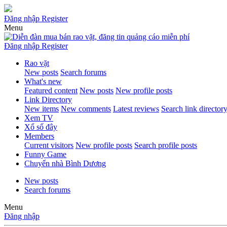
Đăng nhập
Register
Menu
Đăng nhập
Register
Rao vặt
New posts
Search forums
What's new
Featured content
New posts
New profile posts
Link Directory
New items
New comments
Latest reviews
Search link director
Xem TV
Xổ số đây
Members
Current visitors
New profile posts
Search profile posts
Funny Game
Chuyển nhà Bình Dương
New posts
Search forums
Menu
Đăng nhập