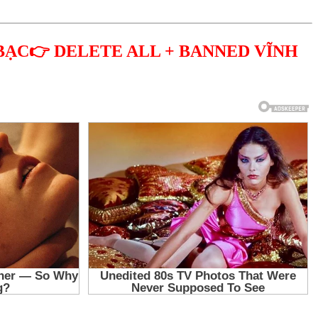
BẠC👉 DELETE ALL + BANNED VĨNH