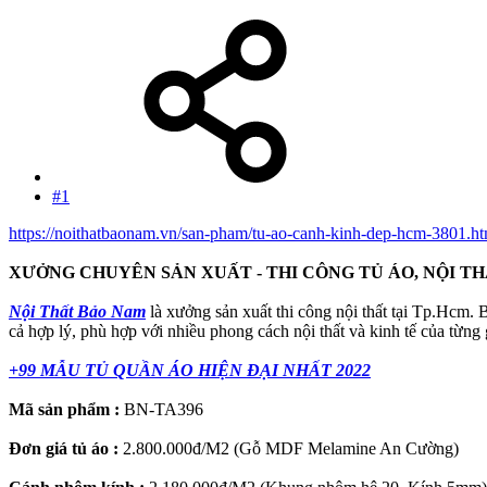
#1
https://noithatbaonam.vn/san-pham/tu-ao-canh-kinh-dep-hcm-3801.ht
XƯỞNG CHUYÊN SẢN XUẤT - THI CÔNG TỦ ÁO, NỘI TH
Nội Thất Bảo Nam
là xưởng sản xuất thi công nội thất tại Tp.Hcm. B
cả hợp lý, phù hợp với nhiều phong cách nội thất và kinh tế của từn
+99 MẪU TỦ QUẦN ÁO HIỆN ĐẠI NHẤT 2022
Mã sản phẩm :
BN-TA396
Đơn giá tủ áo :
2.800.000đ/M2 (Gỗ MDF Melamine An Cường)