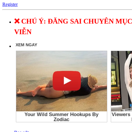
Register
❌ CHÚ Ý: ĐĂNG SAI CHUYÊN MỤC
VIỄN