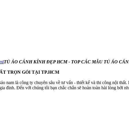
ml
TỦ ÁO CÁNH KÍNH ĐẸP HCM - TOP CÁC MẪU TỦ ÁO CÁN
ẤT TRỌN GÓI TẠI TP.HCM
ảo nam là công ty chuyên sâu về tư vấn - thiết kế và thi công nội thất.
g gia đình. Đến với chúng tôi bạn chắc chắn sẽ hoàn toàn hài lòng bởi 