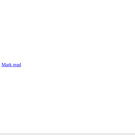
y
Mark read