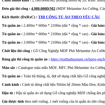
Cánh nhôm kính :
2.180.000đ/M2 (Khung nhôm hệ 20, Kính 5mm)
Đơn giá thi công :
4.980.000Đ/M2
(MDF Melamine An Cường, Cá
Kích thước (DxRxC) :
THI CÔNG TỦ ÁO THEO YÊU CẦU
Tủ quần áo :
2.400m * 600m * 2100m (dài * rộng * cao) -
Giá bán:
Tủ quần áo :
2.600m * 600m * 2100m (dài * rộng * cao) -
Giá bán
Tủ quần áo :
3.000m * 600m * 2100m (dài * rộng * cao) -
Giá bán
Chất liệu thi công :
Gỗ Công Nghiệp MDF Phủ Melamine An Cường
Bảng giá thi công tủ quần áo :
https://noithatbaonam.vn/bang-gia/
Màu sắc :
Catalogue màu mẫu MDF, MFC Phủ Melamine An Cường
Tủ quần áo :
Toàn bộ thùng, tủ, đợt sử dụng chất liệu Gỗ công n
Cánh kính :
Cánh tủ dùng chất liệu Nhôm hệ 20mm Màu Đen, Kính 
Hậu tủ :
Hậu tủ quần áo sử dụng Gỗ công nghiệp MDF chống ẩm p
Giá được tính
theo mét vuông, 1 mét vuông của tủ quần áo (thi công