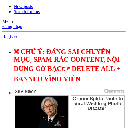
New posts
Search forums
Menu
Đăng nhập
Register
❌ CHÚ Ý: ĐĂNG SAI CHUYÊN
MỤC, SPAM RÁC CONTENT, NỘI
DUNG CỜ BẠC👉 DELETE ALL +
BANNED VĨNH VIỄN