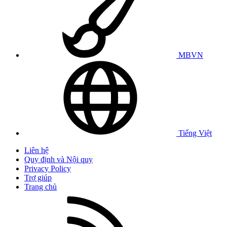
MBVN
Tiếng Việt
Liên hệ
Quy định và Nội quy
Privacy Policy
Trợ giúp
Trang chủ