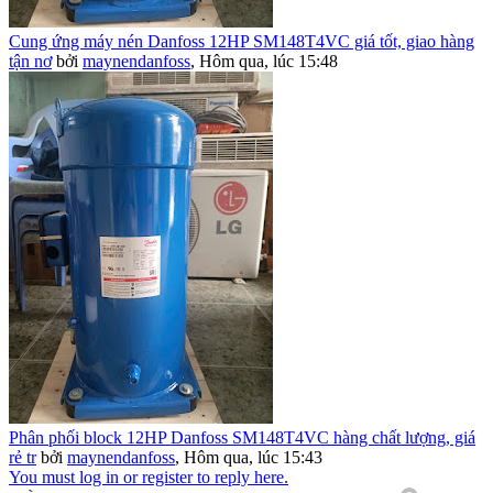
Cung ứng máy nén Danfoss 12HP SM148T4VC giá tốt, giao hàng
tận nơ
bởi
maynendanfoss
,
Hôm qua, lúc 15:48
Phân phối block 12HP Danfoss SM148T4VC hàng chất lượng, giá
rẻ tr
bởi
maynendanfoss
,
Hôm qua, lúc 15:43
You must log in or register to reply here.