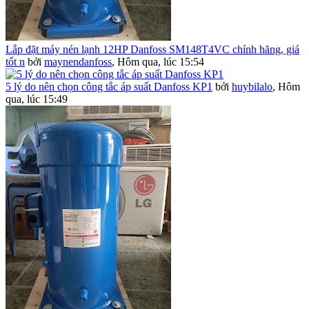
Lắp đặt máy nén lạnh 12HP Danfoss SM148T4VC chính hãng, giá
tốt n
bởi
maynendanfoss
,
Hôm qua, lúc 15:54
5 lý do nên chọn công tắc áp suất Danfoss KP1
bởi
huybilalo
,
Hôm
qua, lúc 15:49