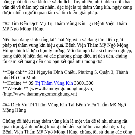
năng phát triển về kinh tế và du lịch. Tuy nhiên, như nhiều nơi khác,
vấn đề về thẩm mỹ cá nhân, đặc biệt là trị thâm vùng kín, ngày càng
được nhiều người quan tâm và tìm kiếm giải pháp.
### Tìm Đến Dịch Vụ Trị Thâm Vùng Kín Tại Bệnh Viện Thẩm
Mỹ Ngô Mộng Hùng
Nếu bạn đang sinh sống tại Thái Nguyên và đang tìm kiếm giải
pháp trị thâm vùng kín hiệu quả, Bệnh Viện Thẩm Mỹ Ngô Mộng
Hùng chính là lựa chọn lý tưởng. Với đội ngũ bác sĩ chuyên nghiệp,
trang thiết bị hiện đại và các phương pháp điều trị tiên tiến, chúng
tôi cam kết mang đến cho bạn kết quả như mong đợi.
**Địa chỉ:** 221 Nguyễn Đình Chiều, Phường 5, Quận 3, Thành
phố Hồ Chí Minh
**Hotline:** 09
Trị Thâm Vùng Kín
33001300
**Website:** [www.thammyngomonghung.vn]
(http://www.thammyngomonghung.vn)
### Dịch Vụ Trị Thâm Vùng Kín Tại Bệnh Viện Thẩm Mỹ Ngô
Mộng Hùng
Chúng tôi hiểu rằng thâm vùng kín là một vấn đề tế nhị nhưng rất
quan trọng, ảnh hưởng không nhỏ đến sự tự tin của phái đẹp. Tại
Bệnh Viện Thẩm Mỹ Ngô Mộng Hùng, chúng tôi sử dụng các công