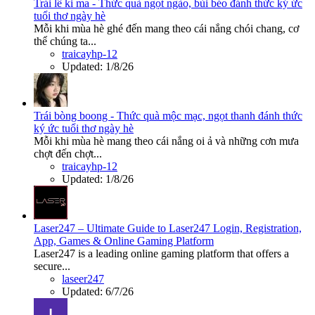
Trái lê ki ma - Thức quà ngọt ngào, bùi béo đánh thức ký ức
tuổi thơ ngày hè
Mỗi khi mùa hè ghé đến mang theo cái nắng chói chang, cơ
thể chúng ta...
traicayhp-12
Updated:
1/8/26
Trái bòng boong - Thức quà mộc mạc, ngọt thanh đánh thức
ký ức tuổi thơ ngày hè
Mỗi khi mùa hè mang theo cái nắng oi ả và những cơn mưa
chợt đến chợt...
traicayhp-12
Updated:
1/8/26
Laser247 – Ultimate Guide to Laser247 Login, Registration,
App, Games & Online Gaming Platform
Laser247 is a leading online gaming platform that offers a
secure...
laseer247
Updated:
6/7/26