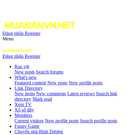
Đăng nhập
Register
Menu
Đăng nhập
Register
Rao vặt
New posts
Search forums
What's new
Featured content
New posts
New profile posts
Link Directory
New items
New comments
Latest reviews
Search link
directory
Mark read
Xem TV
Xổ số đây
Members
Current visitors
New profile posts
Search profile posts
Funny Game
Chuyển nhà Bình Dương