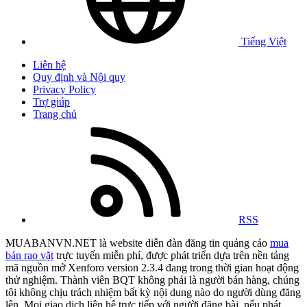
Tiếng Việt
Liên hệ
Quy định và Nội quy
Privacy Policy
Trợ giúp
Trang chủ
RSS
MUABANVN.NET là website diễn đàn đăng tin quảng cáo
mua
bán rao vặt
trực tuyến miễn phí, được phát triển dựa trên nền tảng
mã nguồn mở Xenforo version 2.3.4 đang trong thời gian hoạt động
thử nghiệm. Thành viên BQT không phải là người bán hàng, chúng
tôi không chịu trách nhiệm bất kỳ nội dung nào do người dùng đăng
lên. Mọi giao dịch liên hệ trực tiếp với người đăng bài, nếu phát