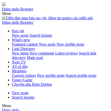
Đăng nhập
Register
Menu
Đăng nhập
Register
Rao vặt
New posts
Search forums
What's new
Featured content
New posts
New profile posts
Link Directory
New items
New comments
Latest reviews
Search link
directory
Mark read
Xem TV
Xổ số đây
Members
Current visitors
New profile posts
Search profile posts
Funny Game
Chuyển nhà Bình Dương
New posts
Search forums
Menu
Đăng nhập