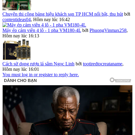
Chuyên thi công bảng hiệu khách sạn TP HCM nổi bật, thu hút
bởi
contentideas04
,
Hôm nay lúc 16:42
Máy ép cám viên 4 lô - 1 pha VM180-4L
bởi
PhuongVinmax258
,
Hôm nay lúc 16:13
Cách sử dụng rượu lá sâm Ngọc Linh
bởi
tootiredtocreataname
,
Hôm nay lúc 16:01
You must log in or register to reply here.