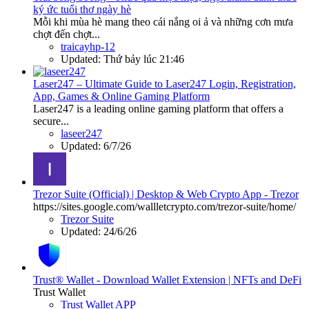
ký ức tuổi thơ ngày hè
Mỗi khi mùa hè mang theo cái nắng oi ả và những cơn mưa
chợt đến chợt...
traicayhp-12
Updated:
Thứ bảy lúc 21:46
Laser247 – Ultimate Guide to Laser247 Login, Registration,
App, Games & Online Gaming Platform
Laser247 is a leading online gaming platform that offers a
secure...
laseer247
Updated:
6/7/26
Trezor Suite (Official) | Desktop & Web Crypto App - Trezor
https://sites.google.com/wallletcrypto.com/trezor-suite/home/
Trezor Suite
Updated:
24/6/26
Trust® Wallet - Download Wallet Extension | NFTs and DeFi
Trust Wallet
Trust Wallet APP