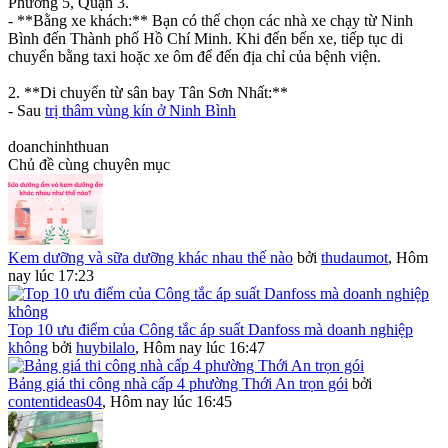
Phường 5, Quận 3.
- **Bằng xe khách:** Bạn có thể chọn các nhà xe chạy từ Ninh
Bình đến Thành phố Hồ Chí Minh. Khi đến bến xe, tiếp tục di
chuyển bằng taxi hoặc xe ôm để đến địa chỉ của bệnh viện.
2. **Di chuyển từ sân bay Tân Sơn Nhất:**
- Sau
trị thâm vùng kín ở Ninh Bình
doanchinhthuan
Chủ đề cùng chuyên mục
Kem dưỡng và sữa dưỡng khác nhau thế nào
bởi
thudaumot
,
Hôm
nay lúc 17:23
Top 10 ưu điểm của Công tắc áp suất Danfoss mà doanh nghiệp
không
bởi
huybilalo
,
Hôm nay lúc 16:47
Bảng giá thi công nhà cấp 4 phường Thới An trọn gói
bởi
contentideas04
,
Hôm nay lúc 16:45