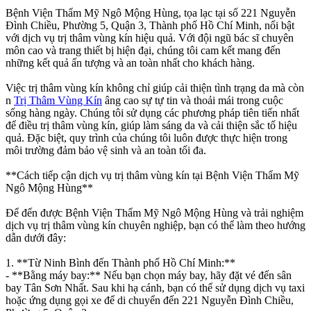
Bệnh Viện Thẩm Mỹ Ngô Mộng Hùng, tọa lạc tại số 221 Nguyễn
Đình Chiều, Phường 5, Quận 3, Thành phố Hồ Chí Minh, nổi bật
với dịch vụ trị thâm vùng kín hiệu quả. Với đội ngũ bác sĩ chuyên
môn cao và trang thiết bị hiện đại, chúng tôi cam kết mang đến
những kết quả ấn tượng và an toàn nhất cho khách hàng.
Việc trị thâm vùng kín không chỉ giúp cải thiện tình trạng da mà còn
n
Trị Thâm Vùng Kín
âng cao sự tự tin và thoải mái trong cuộc
sống hàng ngày. Chúng tôi sử dụng các phương pháp tiên tiến nhất
để điều trị thâm vùng kín, giúp làm sáng da và cải thiện sắc tố hiệu
quả. Đặc biệt, quy trình của chúng tôi luôn được thực hiện trong
môi trường đảm bảo vệ sinh và an toàn tối đa.
**Cách tiếp cận dịch vụ trị thâm vùng kín tại Bệnh Viện Thẩm Mỹ
Ngô Mộng Hùng**
Để đến được Bệnh Viện Thẩm Mỹ Ngô Mộng Hùng và trải nghiệm
dịch vụ trị thâm vùng kín chuyên nghiệp, bạn có thể làm theo hướng
dẫn dưới đây:
1. **Từ Ninh Bình đến Thành phố Hồ Chí Minh:**
- **Bằng máy bay:** Nếu bạn chọn máy bay, hãy đặt vé đến sân
bay Tân Sơn Nhất. Sau khi hạ cánh, bạn có thể sử dụng dịch vụ taxi
hoặc ứng dụng gọi xe để di chuyển đến 221 Nguyễn Đình Chiều,