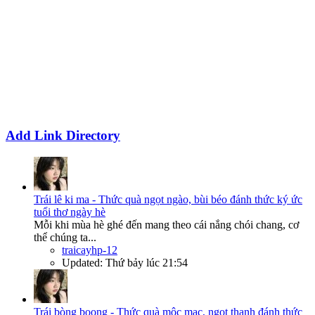
Add Link Directory
Trái lê ki ma - Thức quà ngọt ngào, bùi béo đánh thức ký ức
tuổi thơ ngày hè
Mỗi khi mùa hè ghé đến mang theo cái nắng chói chang, cơ
thể chúng ta...
traicayhp-12
Updated:
Thứ bảy lúc 21:54
Trái bòng boong - Thức quà mộc mạc, ngọt thanh đánh thức