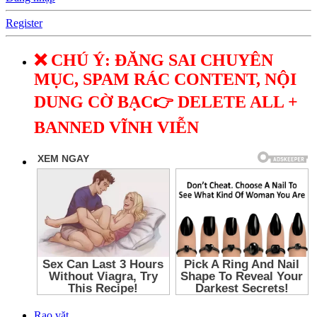
Register
❌ CHÚ Ý: ĐĂNG SAI CHUYÊN
MỤC, SPAM RÁC CONTENT, NỘI
DUNG CỜ BẠC👉 DELETE ALL +
BANNED VĨNH VIỄN
Rao vặt