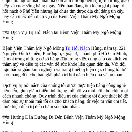
chịu cho người mắc phải mà còn ảnh hưởng đến sự tự tin trong giao
tiếp và cuộc sống hàng ngày. Nếu bạn đang tìm kiếm giải pháp trị
hôi nách ở Phú Yên nhưng lại chưa tìm được địa chỉ đáng tin cậy,
hãy cân nhắc đến dịch vụ của Bệnh Viện Thẩm Mỹ Ngô Mộng
Hùng.
### Dịch Vụ Trị Hôi Nách tại Bệnh Viện Thẩm Mỹ Ngô Mộng
Hùng
Bệnh Viện Thẩm Mỹ Ngô Mộng
Trị Hôi Nách
Hùng, nằm tại 221
Nguyễn Đình Chiều, Phường 5, Quận 3, Thành phố Hồ Chí Minh,
là một trong những cơ sở hàng đầu trong việc cung cấp các dịch vụ
thẩm mỹ và điều trị các vấn đề sức khỏe liên quan đến da. Với đội
ngũ bác sĩ giàu kinh nghiệm và trang thiết bị hiện đại, chúng tôi tự
hào mang đến cho bạn giải pháp trị hôi nách hiệu quả và an toàn.
Dịch vụ trị hôi nách của chúng tôi được thực hiện bằng công nghệ
tiên tiến, giúp giảm thiểu tình trạng mồ hôi và mùi hôi khó chịu một
cách nhanh chóng. Quy trình điều trị của chúng tôi được thiết kế để
đảm bảo sự thoải mái tối đa cho khách hàng, từ việc tư vấn chi tiết,
thực hiện điều trị đến chăm sóc hậu phẫu.
### Hướng Dẫn Đường Đi Đến Bệnh Viện Thẩm Mỹ Ngô Mộng
Hùng