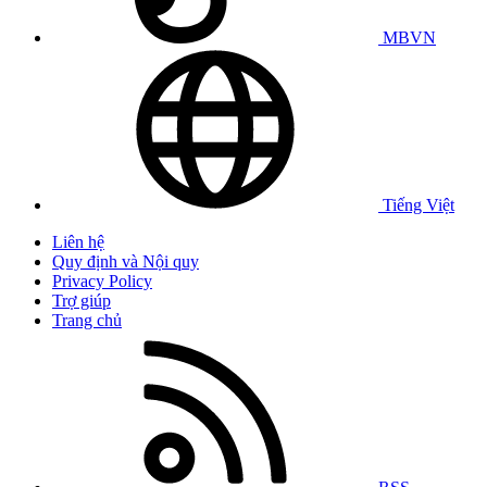
MBVN
Tiếng Việt
Liên hệ
Quy định và Nội quy
Privacy Policy
Trợ giúp
Trang chủ