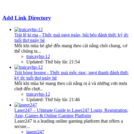
Add Link Directory
Trái lê ki ma - Thức quà ngọt ngào, bùi béo đánh thức ký ức
tuổi thơ ngày hè
Mỗi khi mùa hè ghé đến mang theo cái nắng chói chang, cơ
thể chúng ta...
traicayhp-12
Updated:
Thứ bảy lúc 21:54
Trái bòng boong - Thức quà mộc mạc, ngọt thanh đánh thức
ký ức tuổi thơ ngày hè
Mỗi khi mùa hè mang theo cái nắng oi ả và những cơn mưa
chợt đến chợt...
traicayhp-12
Updated:
Thứ bảy lúc 21:46
Laser247 – Ultimate Guide to Laser247 Login, Registration,
App, Games & Online Gaming Platform
Laser247 is a leading online gaming platform that offers a
secure...
laseer247