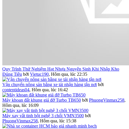
Quy Trình Thử Nghiệm Hạt Nhựa Nguyên Sinh Khi Nhập Kho
Đúng Tiêu
bởi
Vietuc190
,
Hôm qua, lúc 22:35
Vận chuyển nông sản bằng xe tải nhận hàng tận nơi
bởi
contentideas04
,
Hôm qua, lúc 16:42
Máy khoan đất khung giá đỡ Turbo TB650
bởi
PhuongVinmax258
,
Hôm qua, lúc 16:09
Máy xay vắt tinh bột nghệ 3 chổi VMN3500
bởi
PhuongVinmax258
,
Hôm qua, lúc 15:38