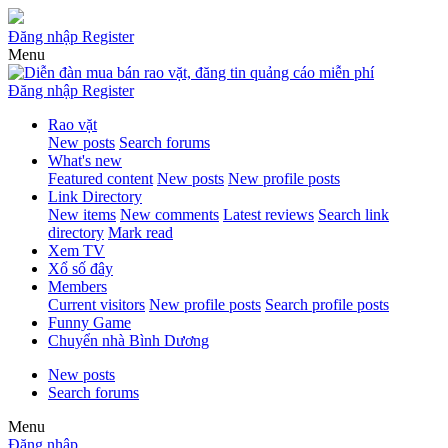
Đăng nhập
Register
Menu
Đăng nhập
Register
Rao vặt
New posts
Search forums
What's new
Featured content
New posts
New profile posts
Link Directory
New items
New comments
Latest reviews
Search link
directory
Mark read
Xem TV
Xổ số đây
Members
Current visitors
New profile posts
Search profile posts
Funny Game
Chuyển nhà Bình Dương
New posts
Search forums
Menu
Đăng nhập