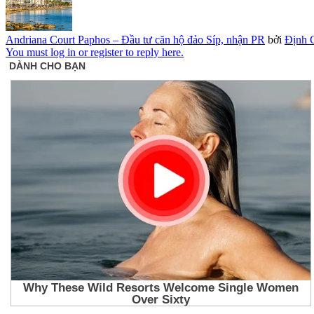
Andriana Court Paphos – Đầu tư căn hộ đảo Síp, nhận PR
bởi
Định 
You must log in or register to reply here.