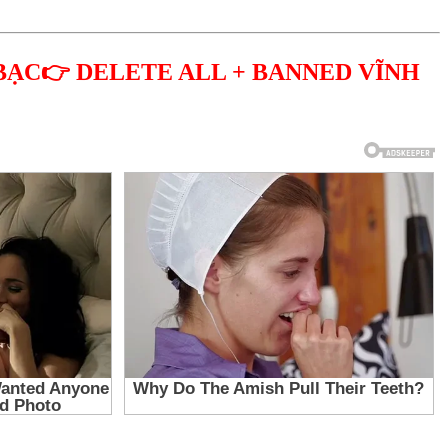
BẠC👉 DELETE ALL + BANNED VĨNH