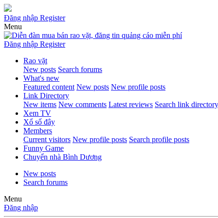
Đăng nhập
Register
Menu
Đăng nhập
Register
Rao vặt
New posts
Search forums
What's new
Featured content
New posts
New profile posts
Link Directory
New items
New comments
Latest reviews
Search link director
Xem TV
Xổ số đây
Members
Current visitors
New profile posts
Search profile posts
Funny Game
Chuyển nhà Bình Dương
New posts
Search forums
Menu
Đăng nhập