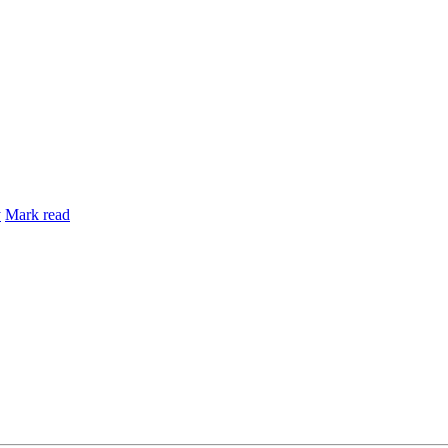
y
Mark read