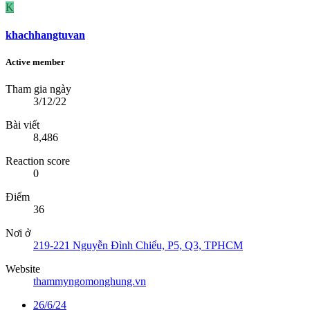
K
khachhangtuvan
Active member
Tham gia ngày
3/12/22
Bài viết
8,486
Reaction score
0
Điểm
36
Nơi ở
219-221 Nguyễn Đình Chiểu, P5, Q3, TPHCM
Website
thammyngomonghung.vn
26/6/24