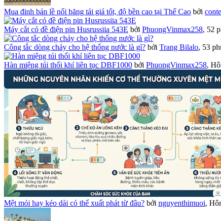
Mua đinh bản lề nối băng tải giá tốt, độ bền cao tại Thế Cao
bởi
conte
Máy cắt cỏ đề điện pin Husrussiia 543E
bởi
PhuongVinmax258
,
52 p
Công tắc dòng chảy cho hệ thống nước là gì?
bởi
Trang Bilalo
,
53 ph
Hàn miệng túi thổi khí liên tục DBF1000
bởi
PhuongVinmax258
,
Hô
Mệt mỏi hay kéo dài có thể xuất phát từ đâu?
bởi
nguyenthimuoi
,
Hôm