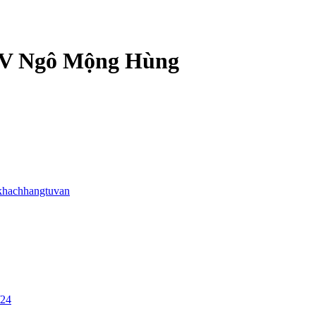
 BV Ngô Mộng Hùng
khachhangtuvan
/24