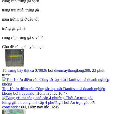
cung cấp trứng gà sạch
trang trại nuôi trứng gà
mua trứng gà ở đâu tốt
trứng gà giá rẻ
cung cấp trứng gà sỉ và lẻ
Chủ đề cùng chuyên mục
Tủ trưng bày thịt cá 070826
bởi
dienmaythanglong299
,
23 phút
trước
Top 10 ưu điểm của Công tắc áp suất Danfoss mà doanh nghiệp
không
bởi
huybilalo
,
Hôm nay lúc 16:47
Bảng giá thi công nhà cấp 4 phường Thới An trọn gói
bởi
contentideas04
,
Hôm nay lúc 16:45