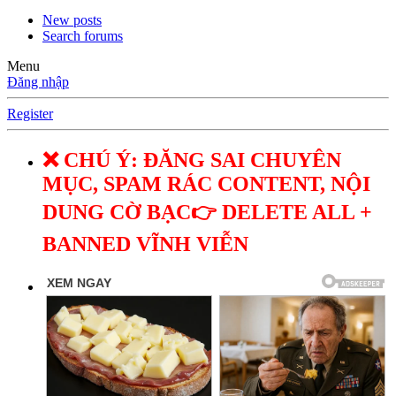
New posts
Search forums
Menu
Đăng nhập
Register
❌ CHÚ Ý: ĐĂNG SAI CHUYÊN
MỤC, SPAM RÁC CONTENT, NỘI
DUNG CỜ BẠC👉 DELETE ALL +
BANNED VĨNH VIỄN