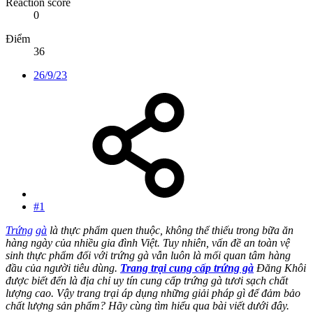
Reaction score
0
Điểm
36
26/9/23
#1
Trứng
gà
là thực phẩm quen thuộc, không thể thiếu trong bữa ăn
hàng ngày của nhiều gia đình Việt. Tuy nhiên, vấn đề an toàn vệ
sinh thực phẩm đối với trứng gà vẫn luôn là mối quan tâm hàng
đầu của người tiêu dùng.
Trang trại cung cấp trứng gà
Đăng Khôi
được biết đến là địa chỉ uy tín cung cấp trứng gà tươi sạch chất
lượng cao. Vậy trang trại áp dụng những giải pháp gì để đảm bảo
chất lượng sản phẩm? Hãy cùng tìm hiểu qua bài viết dưới đây.