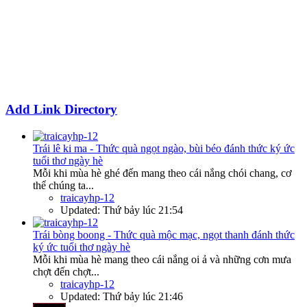
Add Link Directory
Trái lê ki ma - Thức quà ngọt ngào, bùi béo đánh thức ký ức
tuổi thơ ngày hè
Mỗi khi mùa hè ghé đến mang theo cái nắng chói chang, cơ
thể chúng ta...
traicayhp-12
Updated:
Thứ bảy lúc 21:54
Trái bòng boong - Thức quà mộc mạc, ngọt thanh đánh thức
ký ức tuổi thơ ngày hè
Mỗi khi mùa hè mang theo cái nắng oi ả và những cơn mưa
chợt đến chợt...
traicayhp-12
Updated:
Thứ bảy lúc 21:46