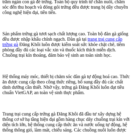
trăm ngàn con gà đẻ trứng. Toàn bộ quy trình từ chăn nuôi, chăm
sóc đến thu hoạch và đóng gói trứng đều được trang bị dây chuyền
công nghệ hiện đại, tiên tiến.
Sản phẩm trứng gà tươi sạch chất lượng cao. Toàn bộ đàn gà giống
đều được nhập khẩu chính ngạch. Đàn gà tại
trang trại cung cấp
trứng gà
Đăng Khôi luôn được kiểm soát sức khỏe chặt chẽ, tiêm
phòng đầy đủ các loại vắc xin và thuốc kích thích miễn dịch.
Chuồng trại kín thoáng, đảm bảo vệ sinh an toàn sinh học.
Hệ thống máy móc, thiết bị chăm sóc đàn gà tự động hoá cao. Thức
ăn được cung cấp theo công thức riêng, bổ sung đầy đủ các chất
dinh dưỡng cần thiết. Nhờ vậy, trứng gà Đăng Khôi luôn đạt tiêu
chuẩn VietGAP, an toàn vệ sinh thực phẩm.
Trang trại cung cấp trứng gà Đăng Khôi đã đầu tư xây dựng hệ
thống cơ sở hạ tầng hiện đại gồm hàng chục dãy chuồng trại kín với
diện tích lớn, hệ thống cung cấp thức ăn và nước uống tự động, hệ
thống thông gió, làm mát, chiếu sáng. Các chuồng nuôi luôn được