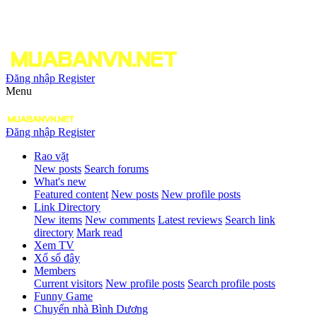
Đăng nhập
Register
Menu
Đăng nhập
Register
Rao vặt
New posts
Search forums
What's new
Featured content
New posts
New profile posts
Link Directory
New items
New comments
Latest reviews
Search link
directory
Mark read
Xem TV
Xổ số đây
Members
Current visitors
New profile posts
Search profile posts
Funny Game
Chuyển nhà Bình Dương