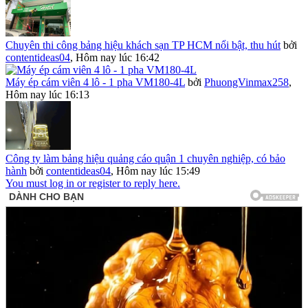
Chuyên thi công bảng hiệu khách sạn TP HCM nổi bật, thu hút
bởi
contentideas04
,
Hôm nay lúc 16:42
Máy ép cám viên 4 lô - 1 pha VM180-4L
bởi
PhuongVinmax258
,
Hôm nay lúc 16:13
Công ty làm bảng hiệu quảng cáo quận 1 chuyên nghiệp, có bảo
hành
bởi
contentideas04
,
Hôm nay lúc 15:49
You must log in or register to reply here.