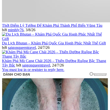
Thời Điểm Lý Tưởng Để Khám Phá Thành Phố Biển Vũng Tàu
bởi
mimhly76
,
3/8/26
Du Lịch Bhutan – Khám Phá Quốc Gia Hạnh Phúc Nhất Thế Giới
bởi
saigonqueentravel
,
24/7/26
Khám Phá Mù Cang Chải 2026 – Thiên Đường Ruộng Bậc Thang
Tây Bắc
bởi
saigonqueentravel
,
24/7/26
You must log in or register to reply here.