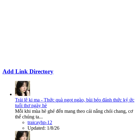
Add Link Directory
Trái lê ki ma - Thức quà ngọt ngào, bùi béo đánh thức ký ức
tuổi thơ ngày hè
Mỗi khi mùa hè ghé đến mang theo cái nắng chói chang, cơ
thể chúng ta...
traicayhp-12
Updated:
1/8/26