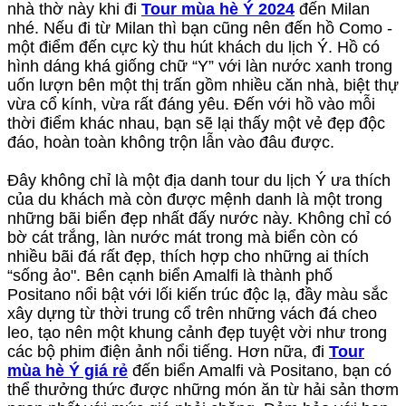
nhà thờ này khi đi
Tour mùa hè Ý 2024
đến Milan
nhé. Nếu đi từ Milan thì bạn cũng nên đến hồ Como -
một điểm đến cực kỳ thu hút khách du lịch Ý. Hồ có
hình dáng khá giống chữ “Y” với làn nước xanh trong
uốn lượn bên một thị trấn gồm nhiều căn nhà, biệt thự
vừa cổ kính, vừa rất đáng yêu. Đến với hồ vào mỗi
thời điểm khác nhau, bạn sẽ lại thấy một vẻ đẹp độc
đáo, hoàn toàn không trộn lẫn vào đâu được.
Đây không chỉ là một địa danh tour du lịch Ý ưa thích
của du khách mà còn được mệnh danh là một trong
những bãi biển đẹp nhất đấy nước này. Không chỉ có
bờ cát trắng, làn nước mát trong mà biển còn có
nhiều bãi đá rất đẹp, thích hợp cho những ai thích
“sống ảo". Bên cạnh biển Amalfi là thành phố
Positano nổi bật với lối kiến trúc độc lạ, đầy màu sắc
xây dựng từ thời trung cổ trên những vách đá cheo
leo, tạo nên một khung cảnh đẹp tuyệt vời như trong
các bộ phim điện ảnh nổi tiếng. Hơn nữa, đi
Tour
mùa hè Ý giá rẻ
đến biển Amalfi và Positano, bạn có
thể thưởng thức được những món ăn từ hải sản thơm