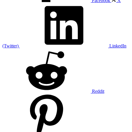
Facebook
X
(Twitter)
LinkedIn
Reddit