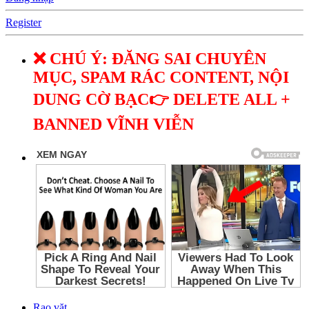
Register
❌ CHÚ Ý: ĐĂNG SAI CHUYÊN
MỤC, SPAM RÁC CONTENT, NỘI
DUNG CỜ BẠC👉 DELETE ALL +
BANNED VĨNH VIỄN
Rao vặt