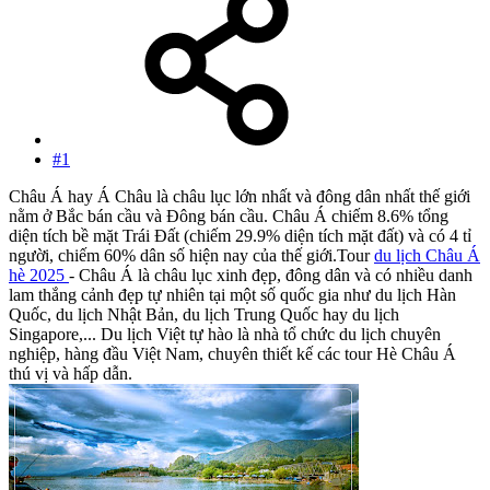
#1
Châu Á hay Á Châu là châu lục lớn nhất và đông dân nhất thế giới
nằm ở Bắc bán cầu và Đông bán cầu. Châu Á chiếm 8.6% tổng
diện tích bề mặt Trái Đất (chiếm 29.9% diện tích mặt đất) và có 4 tỉ
người, chiếm 60% dân số hiện nay của thế giới.Tour
du lịch Châu Á
hè 2025
- Châu Á là châu lục xinh đẹp, đông dân và có nhiều danh
lam thắng cảnh đẹp tự nhiên tại một số quốc gia như du lịch Hàn
Quốc, du lịch Nhật Bản, du lịch Trung Quốc hay du lịch
Singapore,... Du lịch Việt tự hào là nhà tổ chức du lịch chuyên
nghiệp, hàng đầu Việt Nam, chuyên thiết kế các tour Hè Châu Á
thú vị và hấp dẫn.