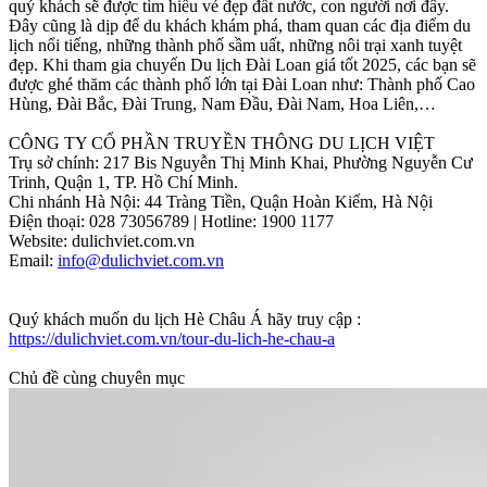
quý khách sẽ được tìm hiểu vẻ đẹp đất nước, con người nơi đây.
Đây cũng là dịp để du khách khám phá, tham quan các địa điểm du
lịch nổi tiếng, những thành phố sầm uất, những nôi trại xanh tuyệt
đẹp. Khi tham gia chuyến Du lịch Đài Loan giá tốt 2025, các bạn sẽ
được ghé thăm các thành phố lớn tại Đài Loan như: Thành phố Cao
Hùng, Đài Bắc, Đài Trung, Nam Đầu, Đài Nam, Hoa Liên,…
CÔNG TY CỔ PHẦN TRUYỀN THÔNG DU LỊCH VIỆT
Trụ sở chính: 217 Bis Nguyễn Thị Minh Khai, Phường Nguyễn Cư
Trinh, Quận 1, TP. Hồ Chí Minh.
Chi nhánh Hà Nội: 44 Tràng Tiền, Quận Hoàn Kiếm, Hà Nội
Điện thoại: 028 73056789 | Hotline: 1900 1177
Website: dulichviet.com.vn
Email:
info@dulichviet.com.vn
Quý khách muốn du lịch Hè Châu Á hãy truy cập :
https://dulichviet.com.vn/tour-du-lich-he-chau-a
Chủ đề cùng chuyên mục