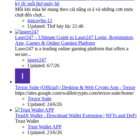
ký ức tuổi thơ ngày hè
Mỗi khi mùa hè mang theo cái nắng oi ả và những cơn mưa
chợt đến chợt...
traicayhp-12
Updated:
Thứ bảy lúc 21:46
Laser247 – Ultimate Guide to Laser247 Login, Registration,
App, Games & Online Gaming Platform
Laser247 is a leading online gaming platform that offers a
secure...
laseer247
Updated:
6/7/26
Trezor Suite (Official) | Desktop & Web Crypto App - Trezor
https://sites.google.com/wallletcrypto.com/trezor-suite/home/
Trezor Suite
Updated:
24/6/26
Trust® Wallet - Download Wallet Extension | NFTs and DeFi
Trust Wallet
Trust Wallet APP
Updated:
23/6/26