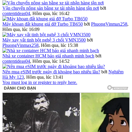
Vận chuyển nông sản bằng xe tải nhận hàng tận nơi
bởi
contentideas04
,
Hôm qua, lúc 16:42
Máy khoan đất khung giá đỡ Turbo TB650
bởi
PhuongVinmax258
,
Hôm qua, lúc 16:09
Máy xay vắt tinh bột nghệ 3 chổi VMN3500
bởi
PhuongVinmax258
,
Hôm qua, lúc 15:38
Nhà xe container HCM báo giá nhanh minh bạch
bởi
contentideas04
,
Hôm qua, lúc 14:52
Nên mua eSIM trước ngày đi khoảng bao nhiêu lâu?
bởi
Nghiêm
Hà My 123
,
Hôm qua, lúc 13:41
You must log in or register to reply here.