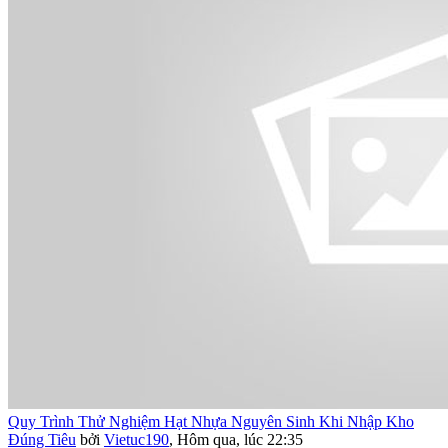
Quy Trình Thử Nghiệm Hạt Nhựa Nguyên Sinh Khi Nhập Kho
Đúng Tiêu
bởi
Vietuc190
,
Hôm qua, lúc 22:35