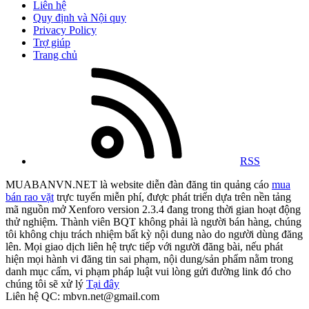
Liên hệ
Quy định và Nội quy
Privacy Policy
Trợ giúp
Trang chủ
RSS
MUABANVN.NET là website diễn đàn đăng tin quảng cáo
mua
bán rao vặt
trực tuyến miễn phí, được phát triển dựa trên nền tảng
mã nguồn mở Xenforo version 2.3.4 đang trong thời gian hoạt động
thử nghiệm. Thành viên BQT không phải là người bán hàng, chúng
tôi không chịu trách nhiệm bất kỳ nội dung nào do người dùng đăng
lên. Mọi giao dịch liên hệ trực tiếp với người đăng bài, nếu phát
hiện mọi hành vi đăng tin sai phạm, nội dung/sản phẩm nằm trong
danh mục cấm, vi phạm pháp luật vui lòng gửi đường link đó cho
chúng tôi sẽ xử lý
Tại đây
Liên hệ QC: mbvn.net@gmail.com