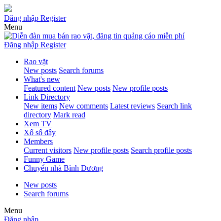
Đăng nhập
Register
Menu
Đăng nhập
Register
Rao vặt
New posts
Search forums
What's new
Featured content
New posts
New profile posts
Link Directory
New items
New comments
Latest reviews
Search link
directory
Mark read
Xem TV
Xổ số đây
Members
Current visitors
New profile posts
Search profile posts
Funny Game
Chuyển nhà Bình Dương
New posts
Search forums
Menu
Đăng nhập