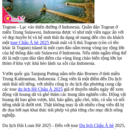
Togean - Lạc vào thiên đường ở Indonesia. Quần đảo Togean ở
miền Trung Sulawesi, Indonesia được ví như một viên ngọc ẩn với
vẻ đẹp huyền bí và hệ sinh thái đa dạng sẽ mang đến cho du khách
một
tour Châu Á hè 2025
thoải mái và lí thú.Togean (còn có tên
khác là Togian) island là một cụm đảo nằm trong vòng tay rộng lớn
của hệ thống đảo núi Sulawesi ở Indonesia. Nếu nhìn ngắm tổng thể
đó là một cụm đảo tâm điểm của vùng lòng chảo biển rộng lớn lọt
thỏm ở khu vực khá hẻo lánh xa xôi của Indonesia.
Vườn quốc gia Tanjung Puting nằm trên đảo Borneo ở tỉnh miền
Trung Kalimantan, Indonesia. Công viên là một điểm đến Du lịch
sinh thái nổi tiếng, với nhiều công ty du lịch địa phương cung cấp
các tour
du lịch Hè Châu Á 2025
giá rẻ thuyền nhiều ngày để xem
động vật hoang dã và ghé thăm các trung tâm nghiên cứu. Động vật
hoang dã bao gồm vượn, khỉ, báo gấm, gấu chó, trăn, cá sấu và nổi
tiếng nhất là đười ươi. Thật không may là rất nhiều công viên đã bị
đe dọa bởi nạn khai thác trái phép và phá rừng cho mục đích nông
nghiệp.
Du lịch Đài Loan Hè 2025 - Đến với tour
Du lịch Châu Á hè
2025,