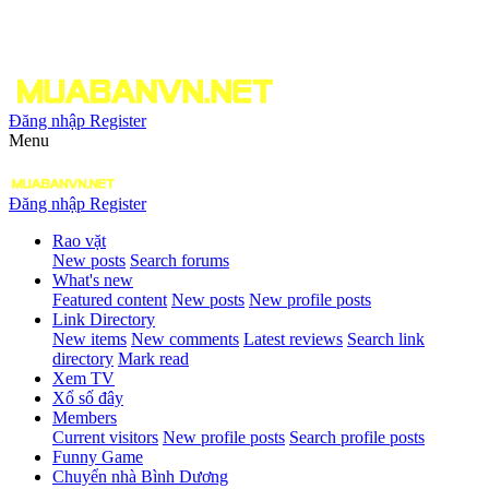
Đăng nhập
Register
Menu
Đăng nhập
Register
Rao vặt
New posts
Search forums
What's new
Featured content
New posts
New profile posts
Link Directory
New items
New comments
Latest reviews
Search link
directory
Mark read
Xem TV
Xổ số đây
Members
Current visitors
New profile posts
Search profile posts
Funny Game
Chuyển nhà Bình Dương