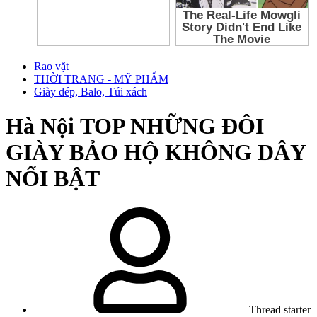
Rao vặt
THỜI TRANG - MỸ PHẨM
Giày dép, Balo, Túi xách
Hà Nội
TOP NHỮNG ĐÔI
GIÀY BẢO HỘ KHÔNG DÂY
NỔI BẬT
Thread starter