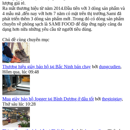
lượng giá rẻ.
Ra mắt thương hiệu từ năm 2014.Đầu tiên với 3 dòng sản phẩm và
4 mẫu mã ,đến nay với hơn 7 năm có mặt trên thị trường.Sami đã
phát triển thêm 3 dòng sản phẩm mới .Trong đó có dòng sản phẩm
chuyên về phòng sạch là SAMI FOOD để đáp ứng ngày càng đa
dạng hơn nữa những yêu cầu từ người tiêu dùng.
Chủ đề cùng chuyên mục
Thương hiệu giày bảo hộ tại Bắc Ninh bán chạy
bởi
dungcudien
,
Hôm qua, lúc 09:48
Mua giày bảo hộ Jogger tại Bình Dương ở đâu tốt
bởi
thegioigiay
,
Thứ sáu lúc 10:28