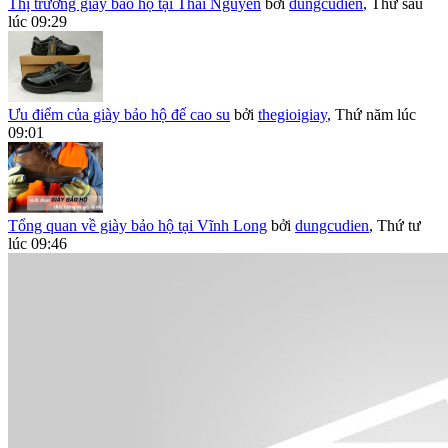
Thị trường giày bảo hộ tại Thái Nguyên
bởi
dungcudien
,
Thứ sáu
lúc 09:29
Ưu điểm của giày bảo hộ đế cao su
bởi
thegioigiay
,
Thứ năm lúc
09:01
Tổng quan về giày bảo hộ tại Vĩnh Long
bởi
dungcudien
,
Thứ tư
lúc 09:46