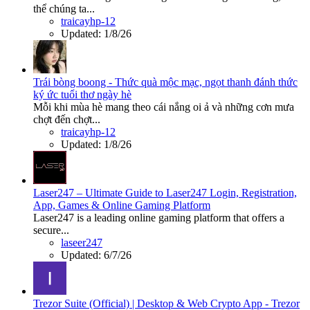
thể chúng ta...
traicayhp-12
Updated:
1/8/26
Trái bòng boong - Thức quà mộc mạc, ngọt thanh đánh thức
ký ức tuổi thơ ngày hè
Mỗi khi mùa hè mang theo cái nắng oi ả và những cơn mưa
chợt đến chợt...
traicayhp-12
Updated:
1/8/26
Laser247 – Ultimate Guide to Laser247 Login, Registration,
App, Games & Online Gaming Platform
Laser247 is a leading online gaming platform that offers a
secure...
laseer247
Updated:
6/7/26
Trezor Suite (Official) | Desktop & Web Crypto App - Trezor