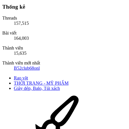
Thống kê
Threads
157,515
Bài viết
164,003
Thành viên
15,635
Thành viên mới nhất
B52club68onl
Rao vặt
THỜI TRANG - MỸ PHẨM
Giày dép, Balo, Túi xách