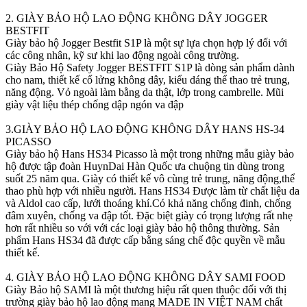
2. GIÀY BẢO HỘ LAO ĐỘNG KHÔNG DÂY JOGGER
BESTFIT
Giày bảo hộ Jogger Bestfit S1P là một sự lựa chọn hợp lý đối với
các công nhân, kỹ sư khi lao động ngoài công trường.
Giày Bảo Hộ Safety Jogger BESTFIT S1P là dòng sản phẩm dành
cho nam, thiết kế cổ lửng không dây, kiểu dáng thể thao trẻ trung,
năng động. Vỏ ngoài làm bằng da thật, lớp trong cambrelle. Mũi
giày vật liệu thép chống dập ngón va đập
3.GIÀY BẢO HỘ LAO ĐỘNG KHÔNG DÂY HANS HS-34
PICASSO
Giày bảo hộ Hans HS34 Picasso là một trong những mẫu giày bảo
hộ được tập đoàn HuynDai Hàn Quốc ưa chuộng tin dùng trong
suốt 25 năm qua. Giày có thiết kế vô cùng trẻ trung, năng động,thể
thao phù hợp với nhiều người. Hans HS34 Được làm từ chất liệu da
và Aldol cao cấp, lưới thoáng khí.Có khả năng chống đinh, chống
đâm xuyên, chống va đập tốt. Đặc biệt giày có trọng lượng rất nhẹ
hơn rất nhiều so với với các loại giày bảo hộ thông thường. Sản
phẩm Hans HS34 đã được cấp bằng sáng chế độc quyền về mẫu
thiết kế.
4. GIÀY BẢO HỘ LAO ĐỘNG KHÔNG DÂY SAMI FOOD
Giày Bảo hộ SAMI là một thương hiệu rất quen thuộc đối với thị
trường giày bảo hộ lao động mang MADE IN VIỆT NAM chất