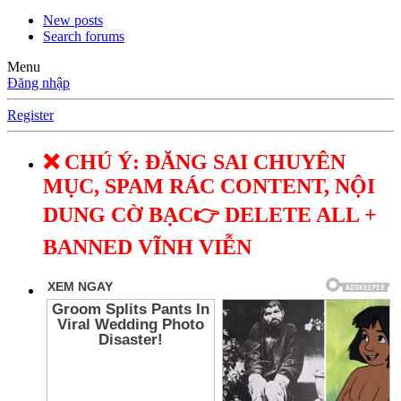
New posts
Search forums
Menu
Đăng nhập
Register
❌ CHÚ Ý: ĐĂNG SAI CHUYÊN
MỤC, SPAM RÁC CONTENT, NỘI
DUNG CỜ BẠC👉 DELETE ALL +
BANNED VĨNH VIỄN