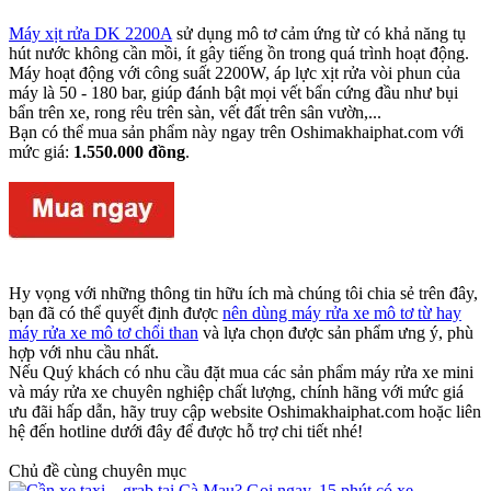
Máy xịt rửa DK 2200A
sử dụng mô tơ cảm ứng từ có khả năng tụ
hút nước không cần mồi, ít gây tiếng ồn trong quá trình hoạt động.
Máy hoạt động với công suất 2200W, áp lực xịt rửa vòi phun của
máy là 50 - 180 bar, giúp đánh bật mọi vết bẩn cứng đầu như bụi
bẩn trên xe, rong rêu trên sàn, vết đất trên sân vườn,...
Bạn có thể mua sản phẩm này ngay trên Oshimakhaiphat.com với
mức giá:
1.550.000 đồng
.
Hy vọng với những thông tin hữu ích mà chúng tôi chia sẻ trên đây,
bạn đã có thể quyết định được
nên dùng máy rửa xe mô tơ từ hay
máy rửa xe mô tơ chổi than
và lựa chọn được sản phẩm ưng ý, phù
hợp với nhu cầu nhất.
Nếu Quý khách có nhu cầu đặt mua các sản phẩm máy rửa xe mini
và máy rửa xe chuyên nghiệp chất lượng, chính hãng với mức giá
ưu đãi hấp dẫn, hãy truy cập website Oshimakhaiphat.com hoặc liên
hệ đến hotline dưới đây để được hỗ trợ chi tiết nhé!
Chủ đề cùng chuyên mục