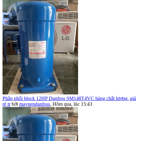
Phân phối block 12HP Danfoss SM148T4VC hàng chất lượng, giá
rẻ tr
bởi
maynendanfoss
,
Hôm qua, lúc 15:43