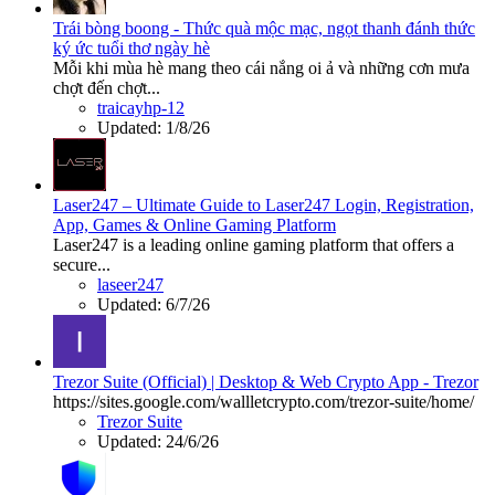
Trái bòng boong - Thức quà mộc mạc, ngọt thanh đánh thức
ký ức tuổi thơ ngày hè
Mỗi khi mùa hè mang theo cái nắng oi ả và những cơn mưa
chợt đến chợt...
traicayhp-12
Updated:
1/8/26
Laser247 – Ultimate Guide to Laser247 Login, Registration,
App, Games & Online Gaming Platform
Laser247 is a leading online gaming platform that offers a
secure...
laseer247
Updated:
6/7/26
Trezor Suite (Official) | Desktop & Web Crypto App - Trezor
https://sites.google.com/wallletcrypto.com/trezor-suite/home/
Trezor Suite
Updated:
24/6/26