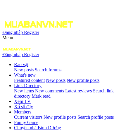
Đăng nhập
Register
Menu
Đăng nhập
Register
Rao vặt
New posts
Search forums
What's new
Featured content
New posts
New profile posts
Link Directory
New items
New comments
Latest reviews
Search link
directory
Mark read
Xem TV
Xổ số đây
Members
Current visitors
New profile posts
Search profile posts
Funny Game
Chuyển nhà Bình Dương