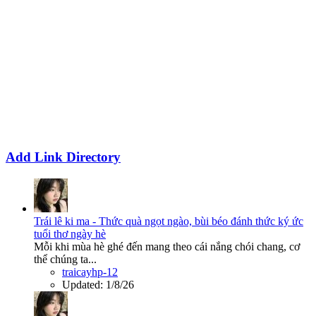
Add Link Directory
Trái lê ki ma - Thức quà ngọt ngào, bùi béo đánh thức ký ức
tuổi thơ ngày hè
Mỗi khi mùa hè ghé đến mang theo cái nắng chói chang, cơ
thể chúng ta...
traicayhp-12
Updated:
1/8/26