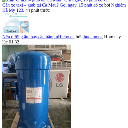
Cần xe taxi – grab tại Cà Mau? Gọi ngay, 15 phút có xe
bởi
Nghiêm
Hà My 123
,
44 phút trước
Nên dưỡng ẩm hay cân bằng pH cho da
bởi
thudaumot
,
Hôm nay
lúc 01:32