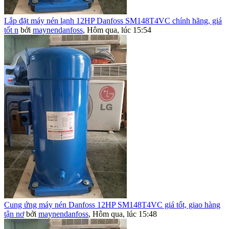
Lắp đặt máy nén lạnh 12HP Danfoss SM148T4VC chính hãng, giá
tốt n
bởi
maynendanfoss
,
Hôm qua, lúc 15:54
Cung ứng máy nén Danfoss 12HP SM148T4VC giá tốt, giao hàng
tận nơ
bởi
maynendanfoss
,
Hôm qua, lúc 15:48