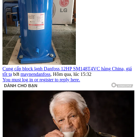
Cung cấp block lạnh Danfoss 12HP SM148T4VC hàng China, giá
tốt tạ
bởi
maynendanfoss
,
Hôm qua, lúc 15:32
You must log in or register to reply here.