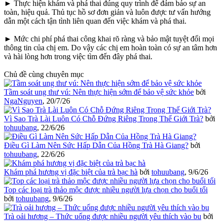
► Thực hiện khám và phá thai đúng quy trình để đảm bảo sự an
toàn, hiệu quả. Thủ tục hồ sơ đơn giản và luôn được tư vấn hướng
dẫn một cách tận tình liên quan đến việc khám và phá thai.
► Mức chi phí phá thai công khai rõ ràng và bảo mật tuyệt đối mọi
thông tin của chị em. Do vậy các chị em hoàn toàn có sự an tâm hơn
và hài lòng hơn trong việc tìm đến đây phá thai.
Chủ đề cùng chuyên mục
Tầm soát ung thư vú: Nên thực hiện sớm để bảo vệ sức khỏe
bởi
NgaNguyen
,
20/7/26
Vì Sao Trà Lài Luôn Có Chỗ Đứng Riêng Trong Thế Giới Trà?
bởi
tohuubang
,
22/6/26
Điều Gì Làm Nên Sức Hấp Dẫn Của Hồng Trà Hà Giang?
bởi
tohuubang
,
22/6/26
Khám phá hương vị đặc biệt của trà bạc hà
bởi
tohuubang
,
9/6/26
Top các loại trà thảo mộc được nhiều người lựa chọn cho buổi tối
bởi
tohuubang
,
9/6/26
Trà oải hương – Thức uống được nhiều người yêu thích vào bu
bởi