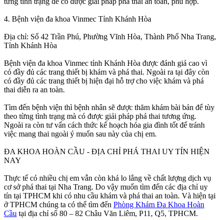
từng tình trạng để có được giải pháp phá thai an toàn, phù hợp.
4. Bệnh viện đa khoa Vinmec Tỉnh Khánh Hòa
Địa chỉ: Số 42 Trần Phú, Phường Vĩnh Hòa, Thành Phố Nha Trang,
Tỉnh Khánh Hòa
Bệnh viện đa khoa Vinmec tỉnh Khánh Hòa được đánh giá cao vì
có đầy đủ các trang thiết bị khám và phá thai. Ngoài ra tại đây còn
có đầy đủ các trang thiết bị hiện đại hỗ trợ cho việc khám và phá
thai diễn ra an toàn.
Tìm đến bệnh viện thì bệnh nhân sẽ được thăm khám bài bản để tùy
theo từng tình trạng mà có được giải pháp phá thai tương ứng.
Ngoài ra còn tư vấn cách thức kế hoạch hóa gia đình tốt để tránh
việc mang thai ngoài ý muốn sau này của chị em.
ĐA KHOA HOÀN CẦU - ĐỊA CHỈ PHÁ THAI UY TÍN HIỆN
NAY
Thực tế có nhiều chị em vẫn còn khá lo lắng về chất lượng dịch vụ
cơ sở phá thai tại Nha Trang. Do vậy muốn tìm đến các địa chỉ uy
tín tại TPHCM khi có nhu cầu khám và phá thai an toàn. Và hiện tại
ở TPHCM chúng ta có thể tìm đến
Phòng Khám Đa Khoa Hoàn
Cầu
tại địa chỉ số 80 – 82 Châu Văn Liêm, P11, Q5, TPHCM.