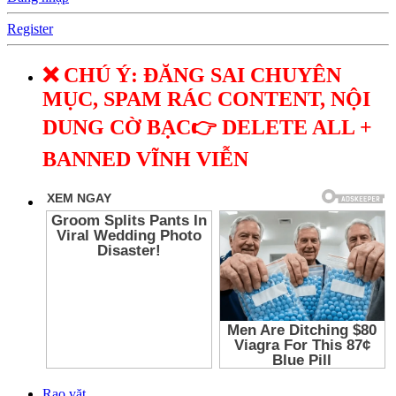
Register
❌ CHÚ Ý: ĐĂNG SAI CHUYÊN
MỤC, SPAM RÁC CONTENT, NỘI
DUNG CỜ BẠC👉 DELETE ALL +
BANNED VĨNH VIỄN
Rao vặt