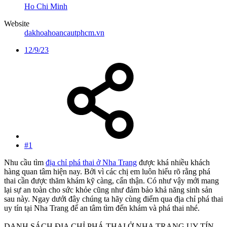
Ho Chi Minh
Website
dakhoahoancautphcm.vn
12/9/23
#1
Nhu cầu tìm
địa chỉ phá thai ở Nha Trang
được khá nhiều khách
hàng quan tâm hiện nay. Bởi vì các chị em luôn hiểu rõ rằng phá
thai cần được thăm khám kỹ càng, cẩn thận. Có như vậy mới mang
lại sự an toàn cho sức khỏe cũng như đảm bảo khả năng sinh sản
sau này. Ngay dưới đây chúng ta hãy cùng điểm qua địa chỉ phá thai
uy tín tại Nha Trang để an tâm tìm đến khám và phá thai nhé.
DANH SÁCH ĐỊA CHỈ PHÁ THAI Ở NHA TRANG UY TÍN