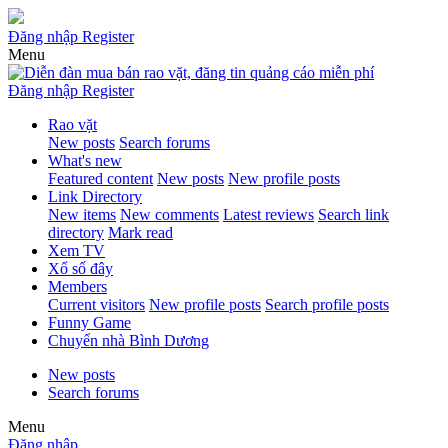
Đăng nhập
Register
Menu
Đăng nhập
Register
Rao vặt
New posts
Search forums
What's new
Featured content
New posts
New profile posts
Link Directory
New items
New comments
Latest reviews
Search link
directory
Mark read
Xem TV
Xổ số đây
Members
Current visitors
New profile posts
Search profile posts
Funny Game
Chuyển nhà Bình Dương
New posts
Search forums
Menu
Đăng nhập