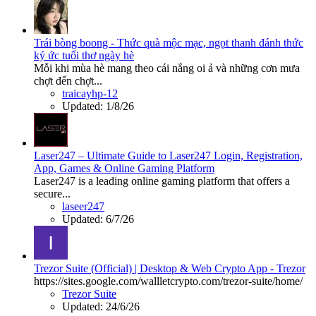
Trái bòng boong - Thức quà mộc mạc, ngọt thanh đánh thức
ký ức tuổi thơ ngày hè
Mỗi khi mùa hè mang theo cái nắng oi ả và những cơn mưa
chợt đến chợt...
traicayhp-12
Updated:
1/8/26
Laser247 – Ultimate Guide to Laser247 Login, Registration,
App, Games & Online Gaming Platform
Laser247 is a leading online gaming platform that offers a
secure...
laseer247
Updated:
6/7/26
Trezor Suite (Official) | Desktop & Web Crypto App - Trezor
https://sites.google.com/wallletcrypto.com/trezor-suite/home/
Trezor Suite
Updated:
24/6/26