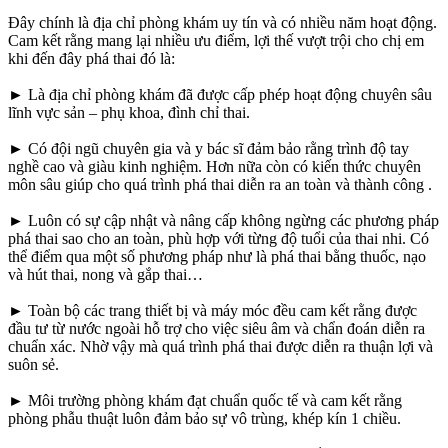
Đây chính là địa chỉ phòng khám uy tín và có nhiều năm hoạt động.
Cam kết rằng mang lại nhiều ưu điểm, lợi thế vượt trội cho chị em
khi đến đây phá thai đó là:
► Là địa chỉ phòng khám đã được cấp phép hoạt động chuyên sâu
lĩnh vực sản – phụ khoa, đình chỉ thai.
► Có đội ngũ chuyên gia và y bác sĩ đảm bảo rằng trình độ tay
nghề cao và giàu kinh nghiệm. Hơn nữa còn có kiến thức chuyên
môn sâu giúp cho quá trình phá thai diễn ra an toàn và thành công .
► Luôn có sự cập nhật và nâng cấp không ngừng các phương pháp
phá thai sao cho an toàn, phù hợp với từng độ tuổi của thai nhi. Có
thể điểm qua một số phương pháp như là phá thai bằng thuốc, nạo
và hút thai, nong và gắp thai…
► Toàn bộ các trang thiết bị và máy móc đều cam kết rằng được
đầu tư từ nước ngoài hỗ trợ cho việc siêu âm và chẩn đoán diễn ra
chuẩn xác. Nhờ vậy mà quá trình phá thai được diễn ra thuận lợi và
suôn sẻ.
► Môi trường phòng khám đạt chuẩn quốc tế và cam kết rằng
phòng phẫu thuật luôn đảm bảo sự vô trùng, khép kín 1 chiều.