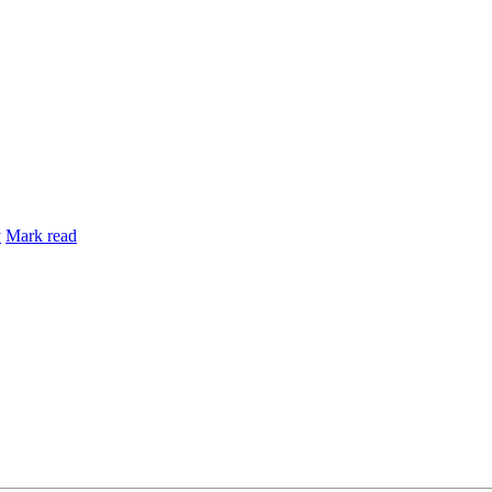
y
Mark read