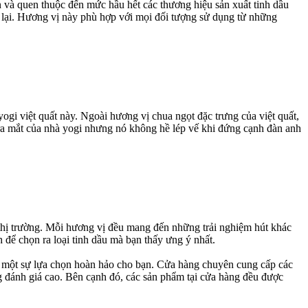
ến và quen thuộc đến mức hầu hết các thương hiệu sản xuất tinh dầu
 lại. Hương vị này phù hợp với mọi đối tượng sử dụng từ những
gi việt quất này. Ngoài hương vị chua ngọt đặc trưng của việt quất,
 ra mắt của nhà yogi nhưng nó không hề lép vế khi đứng cạnh đàn anh
n thị trường. Mỗi hương vị đều mang đến những trải nghiệm hút khác
để chọn ra loại tinh dầu mà bạn thấy ưng ý nhất.
 là một sự lựa chọn hoàn hảo cho bạn. Cửa hàng chuyên cung cấp các
 đánh giá cao. Bên cạnh đó, các sản phẩm tại cửa hàng đều được