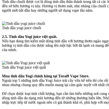
Tinh dầu chuối được coi là dòng tinh dầu thần thánh trong tất cả các
đều sở hữu hương vị này. Hương vị thơm mát, nhẹ nhàng của chuối c
người mới bắt đầu hay những người sử dụng vape lâu năm.
Tinh dầu yogi juice chuối
2.5. Tinh dầu Yogi juice việt quất.
Nếu bạn đang tìm kiếm một dòng tinh dầu với hương thơm ngào ngạt n
hương vị tinh dầu còn được nâng lên một bậc bởi đá lạnh và mang đế
của mình.
Tinh dầu Yogi juice việt quất
Mua tinh dầu Yogi chính hãng tại Torai9 Vape Store.
Ngoài top 5 những tinh dầu Yogi Juice trái cây vừa kể trên thì còn r
nhau nhưng chung quy đều muốn mang lại cảm giác tuyệt vời nhất cho 
Để chọn được loại tinh chất lượng, bạn cần tìm hiểu những nơi cung 
dòng tinh dầu đa dạng mùi hương đến từ những thương hiệu lớn. Nhờ
nhập trực tiếp từ nước ngoài nên có giá thành khá rẻ, phù hợp với mọ