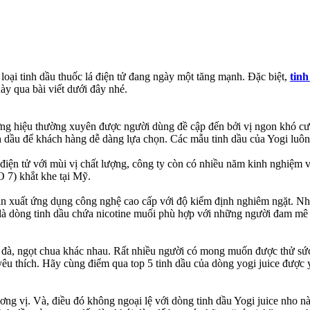
loại tinh dầu thuốc lá điện tử đang ngày một tăng mạnh. Đặc biệt,
tinh
ày qua bài viết dưới đây nhé.
 thương hiệu thường xuyên được người dùng đề cập đến bởi vị ngon khó 
nh dầu để khách hàng dễ dàng lựa chọn. Các mẫu tinh dầu của Yogi luô
á điện tử với mùi vị chất lượng, công ty còn có nhiều năm kinh nghiệm 
O 7) khắt khe tại Mỹ.
ản xuất ứng dụng công nghệ cao cấp với độ kiểm định nghiêm ngặt. Nhờ 
 là dòng tinh dầu chứa nicotine muối phù hợp với những người đam mê 
m đà, ngọt chua khác nhau. Rất nhiều người có mong muốn được thử sức
êu thích. Hãy cùng điểm qua top 5 tinh dầu của dòng yogi juice được y
ơng vị. Và, điều đó không ngoại lệ với dòng tinh dầu Yogi juice nho n