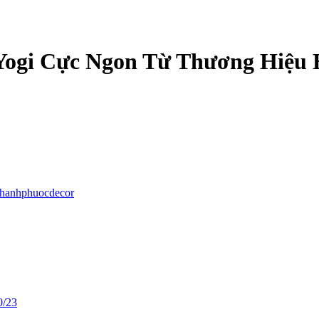
Yogi Cực Ngon Từ Thương Hiệu
thanhphuocdecor
0/23