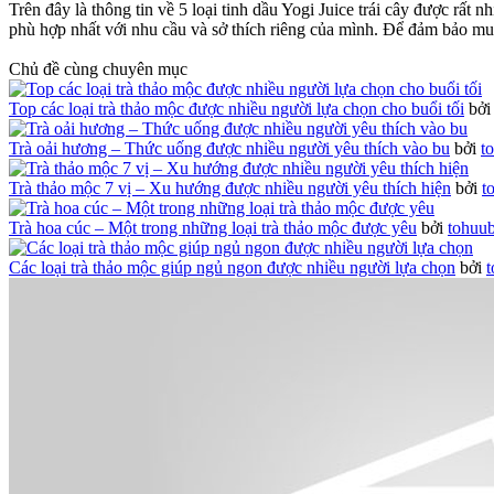
Trên đây là thông tin về 5 loại tinh dầu Yogi Juice trái cây được rấ
phù hợp nhất với nhu cầu và sở thích riêng của mình. Để đảm bảo mua
Chủ đề cùng chuyên mục
Top các loại trà thảo mộc được nhiều người lựa chọn cho buổi tối
bở
Trà oải hương – Thức uống được nhiều người yêu thích vào bu
bởi
t
Trà thảo mộc 7 vị – Xu hướng được nhiều người yêu thích hiện
bởi
t
Trà hoa cúc – Một trong những loại trà thảo mộc được yêu
bởi
tohuu
Các loại trà thảo mộc giúp ngủ ngon được nhiều người lựa chọn
bởi