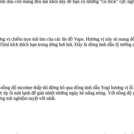
inh dầu còn mang đến làn khói dày để bạn có những “cú trick” cực ngh
ng vị chiếm trọn trái tim của các tín đồ Vape. Hương vị này sẽ mang 
 35ml kích thích bạn trong từng hơi hút. Đây là dòng tinh dầu lý tưở
ồng độ nicotine thấp thì đừng bỏ qua dòng tinh dầu Yogi hương vị ổ
ước ép ổi mát lạnh để giải nhiệt những ngày hè nắng nóng. Với nồng độ
g trải nghiệm tuyệt vời nhất.