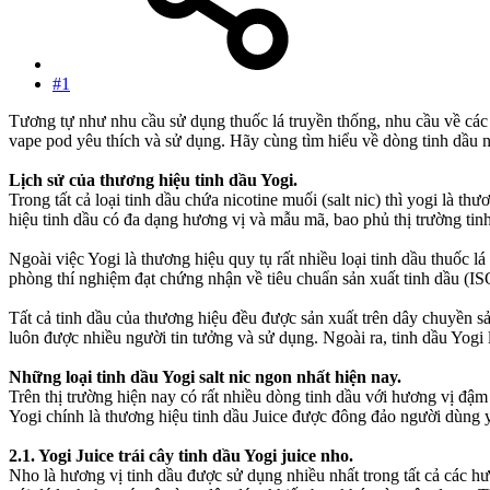
#1
Tương tự như nhu cầu sử dụng thuốc lá truyền thống, nhu cầu về các 
vape pod yêu thích và sử dụng. Hãy cùng tìm hiểu về dòng tinh dầu n
Lịch sử của thương hiệu tinh dầu Yogi.
Trong tất cả loại tinh dầu chứa nicotine muối (salt nic) thì yogi là
hiệu tinh dầu có đa dạng hương vị và mẫu mã, bao phủ thị trường ti
Ngoài việc Yogi là thương hiệu quy tụ rất nhiều loại tinh dầu thuốc l
phòng thí nghiệm đạt chứng nhận về tiêu chuẩn sản xuất tinh dầu (IS
Tất cả tinh dầu của thương hiệu đều được sản xuất trên dây chuyền s
luôn được nhiều người tin tưởng và sử dụng. Ngoài ra, tinh dầu Yogi
Những loại tinh dầu Yogi salt nic ngon nhất hiện nay.
Trên thị trường hiện nay có rất nhiều dòng tinh dầu với hương vị đậ
Yogi chính là thương hiệu tinh dầu Juice được đông đảo người dùng y
2.1. Yogi Juice trái cây tinh dầu Yogi juice nho.
Nho là hương vị tinh dầu được sử dụng nhiều nhất trong tất cả các hư