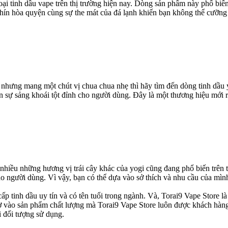
 loại tinh dầu vape trên thị trường hiện nay. Dòng sản phẩm này phổ bi
hín hòa quyện cùng sự the mát của đá lạnh khiến bạn không thể cưỡng
hưng mang một chút vị chua chua nhẹ thì hãy tìm đến dòng tinh dầu yo
n sự sảng khoái tột đỉnh cho người dùng. Đây là một thương hiệu mới
ất nhiều những hương vị trái cây khác của yogi cũng đang phổ biến trê
người dùng. Vì vậy, bạn có thể dựa vào sở thích và nhu cầu của mình 
cấp tinh dầu uy tín và có tên tuổi trong ngành. Và, Torai9 Vape Store
 vào sản phẩm chất lượng mà Torai9 Vape Store luôn được khách hàng
i đối tượng sử dụng.