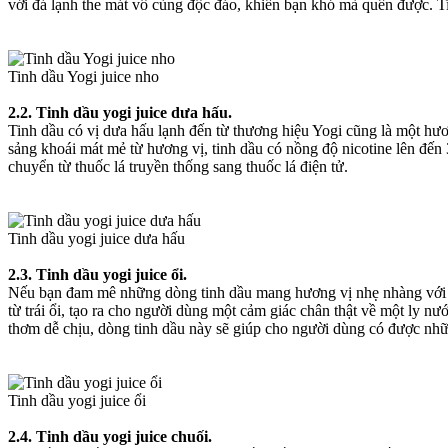
với đá lạnh the mát vô cùng độc đáo, khiến bạn khó mà quên được. T
Tinh dầu Yogi juice nho
2.2. Tinh dầu yogi juice dưa hấu.
Tinh dầu có vị dưa hấu lạnh đến từ thương hiệu Yogi cũng là một hươ
sảng khoái mát mẻ từ hương vị, tinh dầu có nồng độ nicotine lên đến
chuyển từ thuốc lá truyền thống sang thuốc lá điện tử.
Tinh dầu yogi juice dưa hấu
2.3. Tinh dầu yogi juice ổi.
Nếu bạn đam mê những dòng tinh dầu mang hương vị nhẹ nhàng với n
từ trái ổi, tạo ra cho người dùng một cảm giác chân thật về một ly n
thơm dễ chịu, dòng tinh dầu này sẽ giúp cho người dùng có được nhữn
Tinh dầu yogi juice ổi
2.4. Tinh dầu yogi juice chuối.