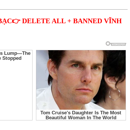
BẠC👉 DELETE ALL + BANNED VĨNH