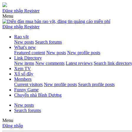
Đăng nhập
Register
Menu
Đăng nhập
Register
Rao vặt
New posts
Search forums
What's new
Featured content
New posts
New profile posts
Link Directory
New items
New comments
Latest reviews
Search link director
Xem TV
Xổ số đây
Members
Current visitors
New profile posts
Search profile posts
Funny Game
Chuyển nhà Bình Dương
New posts
Search forums
Menu
Đăng nhập