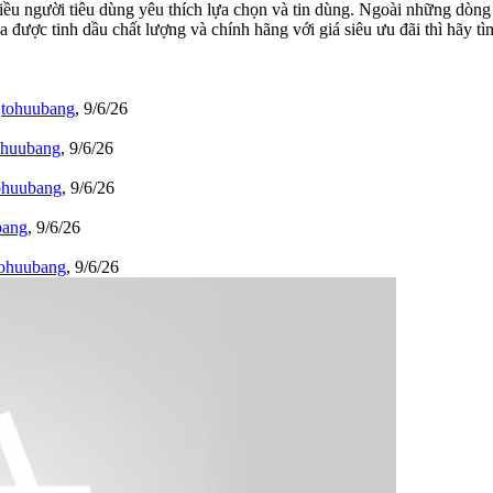
t nhiều người tiêu dùng yêu thích lựa chọn và tin dùng. Ngoài những dò
 được tinh dầu chất lượng và chính hãng với giá siêu ưu đãi thì hãy t
i
tohuubang
,
9/6/26
ohuubang
,
9/6/26
ohuubang
,
9/6/26
bang
,
9/6/26
tohuubang
,
9/6/26