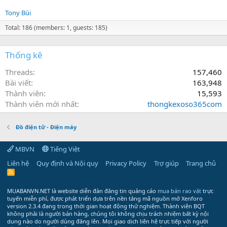
Tony Bùi
Total: 186 (members: 1, guests: 185)
Thống kê
Threads
157,460
Bài viết
163,948
Thành viên
15,593
Thành viên mới nhất
thongkexoso365com
Đồ điện tử - Điện máy
MBVN
Tiếng Việt
Liên hệ
Quy định và Nội quy
Privacy Policy
Trợ giúp
Trang chủ
R
S
S
MUABANVN.NET là website diễn đàn đăng tin quảng cáo
mua bán rao vặt
trực
tuyến miễn phí, được phát triển dựa trên nền tảng mã nguồn mở Xenforo
version 2.3.4 đang trong thời gian hoạt động thử nghiệm. Thành viên BQT
không phải là người bán hàng, chúng tôi không chịu trách nhiệm bất kỳ nội
dung nào do người dùng đăng lên. Mọi giao dịch liên hệ trực tiếp với người