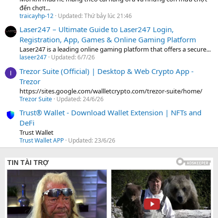
đến chợt...
traicayhp-12
Updated:
Thứ bảy lúc 21:46
Laser247 – Ultimate Guide to Laser247 Login,
Registration, App, Games & Online Gaming Platform
Laser247 is a leading online gaming platform that offers a secure...
laseer247
Updated:
6/7/26
Trezor Suite (Official) | Desktop & Web Crypto App -
Trezor
https://sites.google.com/wallletcrypto.com/trezor-suite/home/
Trezor Suite
Updated:
24/6/26
Trust® Wallet - Download Wallet Extension | NFTs and
DeFi
Trust Wallet
Trust Wallet APP
Updated:
23/6/26