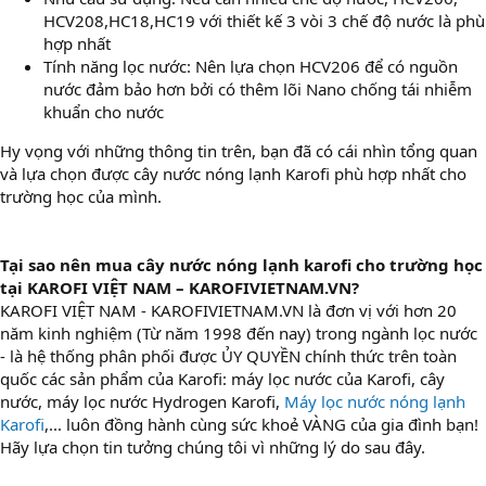
HCV208,HC18,HC19 với thiết kế 3 vòi 3 chế độ nước là phù
hợp nhất
Tính năng lọc nước: Nên lựa chọn HCV206 để có nguồn
nước đảm bảo hơn bởi có thêm lõi Nano chống tái nhiễm
khuẩn cho nước
Hy vọng với những thông tin trên, bạn đã có cái nhìn tổng quan
và lựa chọn được cây nước nóng lạnh Karofi phù hợp nhất cho
trường học của mình.
Tại sao nên mua cây nước nóng lạnh karofi cho trường học
tại KAROFI VIỆT NAM – KAROFIVIETNAM.VN?
KAROFI VIỆT NAM - KAROFIVIETNAM.VN là đơn vị với hơn 20
năm kinh nghiệm (Từ năm 1998 đến nay) trong ngành lọc nước
- là hệ thống phân phối được ỦY QUYỀN chính thức trên toàn
quốc các sản phẩm của Karofi: máy lọc nước của Karofi, cây
nước, máy lọc nước Hydrogen Karofi,
Máy lọc nước nóng lạnh
Karofi
,... luôn đồng hành cùng sức khoẻ VÀNG của gia đình bạn!
Hãy lựa chọn tin tưởng chúng tôi vì những lý do sau đây.