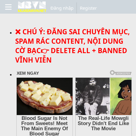
Đăng nhập
Register
❌ CHÚ Ý: ĐĂNG SAI CHUYÊN MỤC,
SPAM RÁC CONTENT, NỘI DUNG
CỜ BẠC👉 DELETE ALL + BANNED
VĨNH VIỄN