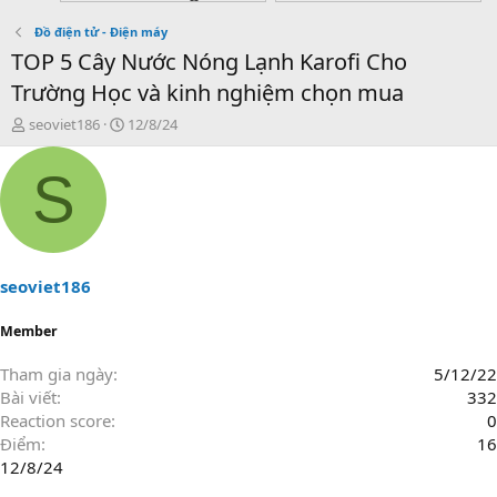
Đồ điện tử - Điện máy
TOP 5 Cây Nước Nóng Lạnh Karofi Cho
Trường Học và kinh nghiệm chọn mua
T
N
seoviet186
12/8/24
h
g
r
à
S
e
y
a
g
d
ử
s
i
t
a
seoviet186
r
t
Member
e
r
Tham gia ngày
5/12/22
Bài viết
332
Reaction score
0
Điểm
16
12/8/24