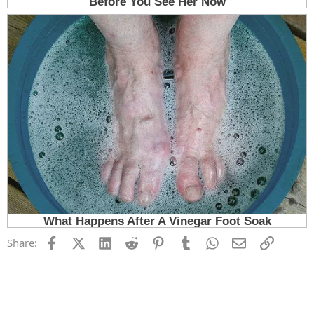
Facebook
X (Twitter)
LinkedIn
Reddit
Pinterest
Tumblr
WhatsApp
Email
Link
Share: