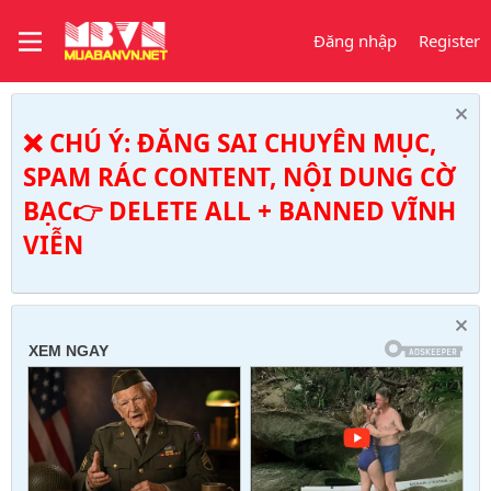
Đăng nhập
Register
❌ CHÚ Ý: ĐĂNG SAI CHUYÊN MỤC,
SPAM RÁC CONTENT, NỘI DUNG CỜ
BẠC👉 DELETE ALL + BANNED VĨNH
VIỄN