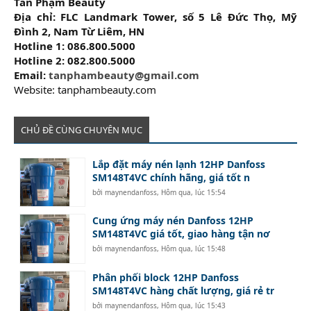
Tân Phạm Beauty
Địa chỉ: FLC Landmark Tower, số 5 Lê Đức Thọ, Mỹ
Đình 2, Nam Từ Liêm, HN
Hotline 1: 086.800.5000
Hotline 2: 082.800.5000
Email:
tanphambeauty@gmail.com
Website: tanphambeauty.com​
CHỦ ĐỀ CÙNG CHUYÊN MỤC
Lắp đặt máy nén lạnh 12HP Danfoss
SM148T4VC chính hãng, giá tốt n
bởi
maynendanfoss
,
Hôm qua, lúc 15:54
Cung ứng máy nén Danfoss 12HP
SM148T4VC giá tốt, giao hàng tận nơ
bởi
maynendanfoss
,
Hôm qua, lúc 15:48
Phân phối block 12HP Danfoss
SM148T4VC hàng chất lượng, giá rẻ tr
bởi
maynendanfoss
,
Hôm qua, lúc 15:43