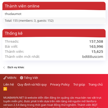
Thành viên online
thudaumot
Total: 155 (members: 3, guests: 152)
Thống kê
Threads
157,508
Bài viết
163,996
Thành viên
15,625
Thành viên mới nhất
bdt88uscom
Dịch vụ khác
MBVN
Tiếng Việt
Liên hệ
Quy định và Nội quy
Privacy Policy
Trợ giúp
Trang chủ
R
S
S
MUABANVN.NET là website diễn đàn đăng tin quảng cáo
mua bán rao vặt
trực
tuyến miễn phí, được phát triển dựa trên nền tảng mã nguồn mở Xenforo
version 2.3.4 đang trong thời gian hoạt động thử nghiệm. Thành viên BQT