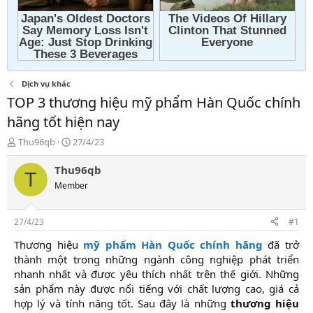
Dịch vụ khác
TOP 3 thương hiệu mỹ phẩm Hàn Quốc chính
hãng tốt hiện nay
T
N
Thu96qb
27/4/23
h
g
r
à
Thu96qb
T
e
y
Member
a
g
d
ử
s
i
27/4/23
#1
t
a
Thương hiệu
mỹ phẩm Hàn Quốc chính hãng
đã trở
r
thành một trong những ngành công nghiệp phát triển
t
nhanh nhất và được yêu thích nhất trên thế giới. Những
e
sản phẩm này được nổi tiếng với chất lượng cao, giá cả
r
hợp lý và tính năng tốt. Sau đây là những
thương hiệu