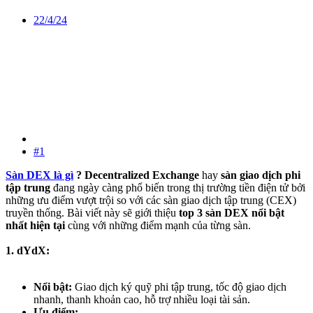
22/4/24
#1
Sàn DEX là gì
? Decentralized Exchange
hay
sàn giao dịch phi
tập trung
đang ngày càng phổ biến trong thị trường tiền điện tử bởi
những ưu điểm vượt trội so với các sàn giao dịch tập trung (CEX)
truyền thống. Bài viết này sẽ giới thiệu
top 3 sàn DEX nổi bật
nhất hiện tại
cùng với những điểm mạnh của từng sàn.
1. dYdX:
Nổi bật:
Giao dịch ký quỹ phi tập trung, tốc độ giao dịch
nhanh, thanh khoản cao, hỗ trợ nhiều loại tài sản.
Ưu điểm: