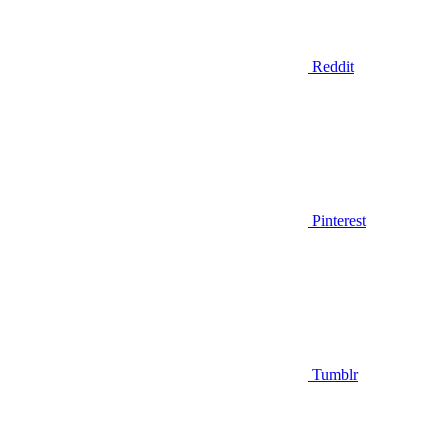
Reddit
Pinterest
Tumblr