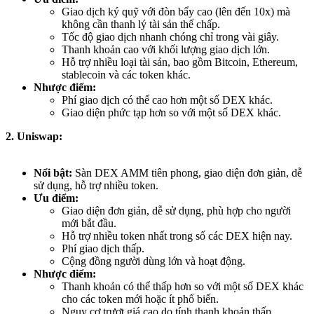
Giao dịch ký quỹ với đòn bẩy cao (lên đến 10x) mà
không cần thanh lý tài sản thế chấp.
Tốc độ giao dịch nhanh chóng chỉ trong vài giây.
Thanh khoản cao với khối lượng giao dịch lớn.
Hỗ trợ nhiều loại tài sản, bao gồm Bitcoin, Ethereum,
stablecoin và các token khác.
Nhược điểm:
Phí giao dịch có thể cao hơn một số DEX khác.
Giao diện phức tạp hơn so với một số DEX khác.
2. Uniswap:
Nổi bật:
Sàn DEX AMM tiên phong, giao diện đơn giản, dễ
sử dụng, hỗ trợ nhiều token.
Ưu điểm:
Giao diện đơn giản, dễ sử dụng, phù hợp cho người
mới bắt đầu.
Hỗ trợ nhiều token nhất trong số các DEX hiện nay.
Phí giao dịch thấp.
Cộng đồng người dùng lớn và hoạt động.
Nhược điểm:
Thanh khoản có thể thấp hơn so với một số DEX khác
cho các token mới hoặc ít phổ biến.
Nguy cơ trượt giá cao do tính thanh khoản thấp.