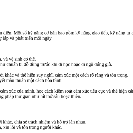
toàn diện. Một số kỹ năng cơ bản bao gồm kỹ năng giao tiếp, kỹ năng tự
 lập và phát triển mỗi ngày.
, và vệ sinh cơ thể.
hư chuẩn bị đồ dùng trước khi đi học hoặc đi ngủ đúng giờ.
i khác và thể hiện suy nghĩ, cảm xúc một cách rõ ràng và tôn trọng.
yết mâu thuẫn một cách hòa bình.
õ cảm xúc của mình, học cách kiểm soát cảm xúc tiêu cực và thể hiện cả
g pháp thư giãn như hít thở sâu hoặc thiền.
 khác, chia sẻ trách nhiệm và hỗ trợ lẫn nhau.
, xin lỗi và tôn trọng người khác.