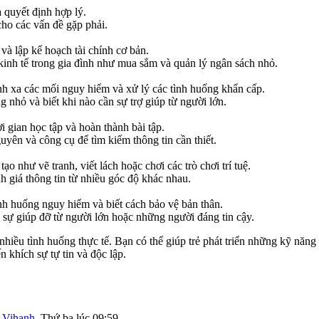
 quyết định hợp lý.
 cho các vấn đề gặp phải.
ý và lập kế hoạch tài chính cơ bản.
 kinh tế trong gia đình như mua sắm và quản lý ngân sách nhỏ.
ánh xa các mối nguy hiểm và xử lý các tình huống khẩn cấp.
g nhỏ và biết khi nào cần sự trợ giúp từ người lớn.
ời gian học tập và hoàn thành bài tập.
uyên và công cụ để tìm kiếm thông tin cần thiết.
o như vẽ tranh, viết lách hoặc chơi các trò chơi trí tuệ.
nh giá thông tin từ nhiều góc độ khác nhau.
nh huống nguy hiểm và biết cách bảo vệ bản thân.
 sự giúp đỡ từ người lớn hoặc những người đáng tin cậy.
hiều tình huống thực tế. Bạn có thể giúp trẻ phát triển những kỹ năng
 khích sự tự tin và độc lập.
i
Vihanh
,
Thứ ba lúc 09:59