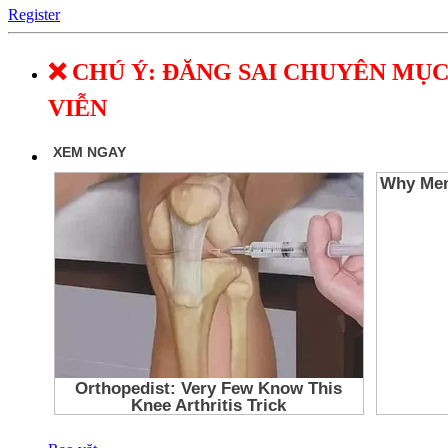
Register
❌ CHÚ Ý: ĐĂNG SAI CHUYÊN MỤC
VIỄN