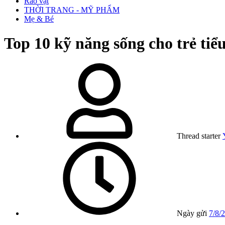
Rao vặt
THỜI TRANG - MỸ PHẨM
Mẹ & Bé
Top 10 kỹ năng sống cho trẻ tiể
Thread starter
Ngày gửi
7/8/