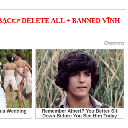
BẠC👉 DELETE ALL + BANNED VĨNH