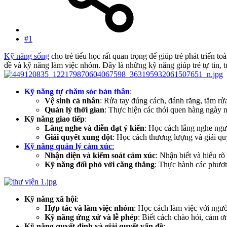
#1
Kỹ năng sống
cho trẻ tiểu học rất quan trọng để giúp trẻ phát triển 
đề và kỹ năng làm việc nhóm. Đây là những kỹ năng giúp trẻ tự tin, tự
Kỹ năng tự chăm sóc bản thân
:
Vệ sinh cá nhân
: Rửa tay đúng cách, đánh răng, tắm rửa
Quản lý thời gian
: Thực hiện các thói quen hàng ngày n
Kỹ năng giao tiếp
:
Lắng nghe và diễn đạt ý kiến
: Học cách lắng nghe ngườ
Giải quyết xung đột
: Học cách thương lượng và giải qu
Kỹ năng quản lý cảm xúc
:
Nhận diện và kiểm soát cảm xúc
: Nhận biết và hiểu r
Kỹ năng đối phó với căng thẳng
: Thực hành các phươn
Kỹ năng xã hội
:
Hợp tác và làm việc nhóm
: Học cách làm việc với người
Kỹ năng ứng xử và lễ phép
: Biết cách chào hỏi, cảm ơn
Kỹ năng quyết định và giải quyết vấn đề
: