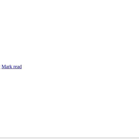
y
Mark read