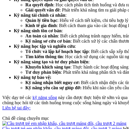
Ra quyết định
: Học cách phân tích tình huống và đưa ra
Giải quyết vấn đề
: Phát triển khả năng tìm ra giải pháp
Kỹ năng tài chính cá nhân
:
Quản lý tiền bạc
: Hiểu về cách tiết kiệm, chi tiêu hợp l
Kinh tế gia đình
: Biết cách tham gia vào các hoạt động
Kỹ năng sinh tồn cơ bản
:
An toàn cá nhân
: Biết cách phòng tránh nguy hiểm, tr
Kỹ năng sơ cứu cơ bản
: Biết cách xử lý các chấn thươn
Kỹ năng học tập và nghiên cứu
:
Tổ chức và lập kế hoạch học tập
: Biết cách sắp xếp th
Tìm kiếm thông tin
: Học cách sử dụng các nguồn tài ng
Kỹ năng sáng tạo và tư duy phản biện
:
Khuyến khích sáng tạo
: Thực hành các hoạt động sáng tạ
Tư duy phản biện
: Phát triển khả năng phân tích và đá
Kỹ năng tự bảo vệ:
Kỹ năng nhận biết nguy cơ:
Biết cách nhận diện các tì
Kỹ năng yêu cầu sự giúp đỡ:
Hiểu khi nào cần yêu cầu
Việc dạy trẻ các
kỹ năng sống
này cần được thực hiện từ sớm và qua n
chúng học hỏi từ các tình huống trong cuộc sống hàng ngày và khuyến
Liên hệ tai đây:
Chủ đề cùng chuyên mục
Cầu trượt trẻ em nhập khẩu, cầu trượt máng đôi, cầu trượt 2 máng
bở