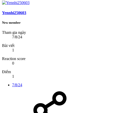
Yennhi250603
New member
Tham gia ngày
7/8/24
Bài viết
1
Reaction score
0
Điểm
1
7/8/24