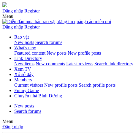
Đăng nhập
Register
Menu
Đăng nhập
Register
Rao vặt
New posts
Search forums
What's new
Featured content
New posts
New profile posts
Link Directory
New items
New comments
Latest reviews
Search link director
Xem TV
Xổ số đây
Members
Current visitors
New profile posts
Search profile posts
Funny Game
Chuyển nhà Bình Dương
New posts
Search forums
Menu
Đăng nhập