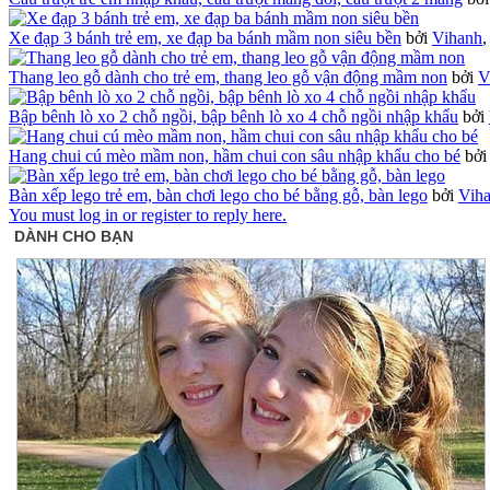
Xe đạp 3 bánh trẻ em, xe đạp ba bánh mầm non siêu bền
bởi
Vihanh
Thang leo gỗ dành cho trẻ em, thang leo gỗ vận động mầm non
bởi
V
Bập bênh lò xo 2 chỗ ngồi, bập bênh lò xo 4 chỗ ngồi nhập khẩu
bởi
Hang chui cú mèo mầm non, hầm chui con sâu nhập khẩu cho bé
bở
Bàn xếp lego trẻ em, bàn chơi lego cho bé bằng gỗ, bàn lego
bởi
Vih
You must log in or register to reply here.