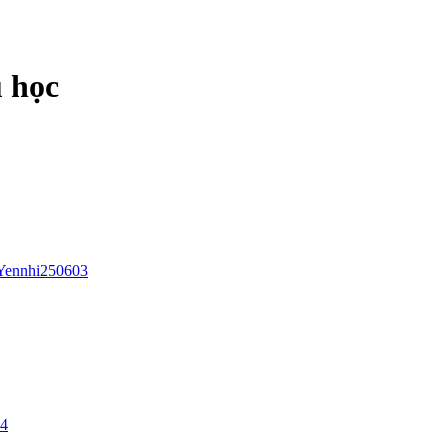
u học
Yennhi250603
24